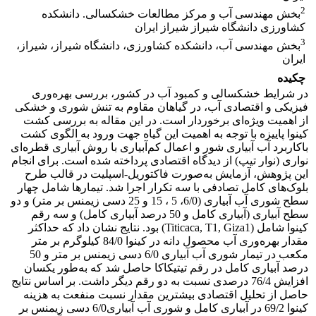
2
بخش مهندسی آب و مرکز مطالعات خشکسالی. دانشکده
کشاورزی دانشگاه شیراز شیراز ایران
3
بخش مهندسی آب، دانشکده کشاورزی، دانشگاه شیراز، شیراز،
ایران
چکیده
در شرایط خشکسالی و کمبود آب در کشور، بررسی بهره‌وری
فیزیکی و اقتصادی آب، در گیاهان مقاوم به تنش شوری و خشکی
از اهمیت ویژه‌ای برخوردار است. در این مقاله به بررسی کشت
کینوا پاییزه با توجه به اهمیت این گیاه جهت ورود به الگوی کشت
باکاربرد آب آبیاری شور و اعمال کم‌آبیاری با روش آبیاری قطره‌ای
نواری (نوار تیپ) از دیدگاه اقتصادی پرداخته شده است. برای انجام
این پژوهش، آزمایش به‌صورت فاکتوریل-اسپلیت در قالب طرح
بلوک‌های کامل تصادفی با سه تکرار اجرا شد. تیمارها شامل چهار
سطح شوری آب آبیاری (6/0، 5 ، 15 و 25 دسی زیمنس بر متر) و دو
سطح آبیاری (آبیاری کامل و 50 درصد آبیاری کامل) و سه رقم
کینوا شامل (Titicaca, T1, Giza1) بود. نتایج نشان داد که حداکثر
مقدار بهره‌وری آب محصول دانه در کینوا 84/0 کیلوگرم بر متر
مکعب در تیمار شوری آب آبیاری 6/0 دسی زیمنس بر متر و 50
درصد آبیاری کامل در رقم تیتیکاکا حاصل شد که به‌طور یکسان
افزایش 76/4 درصدی نسبت به دو رقم دیگر داشت. بر اساس نتایج
حاصل از تحلیل اقتصادی بیشترین مقدار نسبت منفعت به هزینه
کینوا 69/2 در آبیاری کامل و شوری آب آبیاری6/0 دسی زیمنس بر