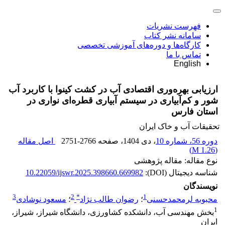
فهرست نشریات
سامانه نشر کتاب
کارگاه‌ها و دوره‌های آموزشی تخصصی
تماس با ما
English
ارزیابی بهره‌وری اقتصادی آب در کشت کینوا با کاربرد آب
شور و کم‌آبیاری در سیستم آبیاری قطره‌ای نواری در
استان فارس
تحقیقات آب و خاک ایران
دوره 56، شماره 10
، دی 1404
، صفحه
2751-2766
اصل مقاله
)
1.26 M
(
نوع مقاله: مقاله پژوهشی
شناسه دیجیتال (DOI):
10.22059/ijswr.2025.398660.669982
نویسندگان
3
2
*
1
محبوبه لرمحمدحسنی
؛
رضوان طالب نژاد
؛
مسعود نوشادی
1
بخش مهندسی آب، دانشکده کشاورزی، دانشگاه شیراز، شیراز،
ایران