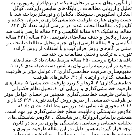
از الگوریتم‌های مبتنی بر تحلیل شبکه، در نرم‌افزار وس‌ویور، به
تحلیل و ارزیابی مطالعات در پایگاه‌های ساینس دایرکت، گوگل
اسکالر، اسکوپوس، سیویلیکا، مگ‌ایران و نورمگز پرداخته شد. با
جست‌وجوی عبارت ظرفیت خط‌مشی‌گذاری در عنوان، چکیده و
کلیدواژه، مقاله‌ها انتخاب شدند. در بررسی اولیه، تعداد کل ۸۴۲
مقاله، به تفکیک ۸۱۹ مقالۀ انگلیسی و ۲۳ مقاله فارسی یافت شد
و بعد از پالایش و حذف مقاله‌های نامرتبط، ۲۵۰ مقاله (۲۴۱ مقالۀ
انگلیسی و ۹ مقالۀ فارسی) برای تجزیه‌وتحلیل مطالعات انتخاب و
مبتنی بر گام‌های روش فراترکیب و با استفاده از روش گراندد
تئوری، به ترکیب و تحلیل مطالعات پرداخته شد.
یافته‌ها: نتایج بررسی ۲۵۰ مقالۀ مرتبط نشان داد که مقاله‌های
موجود در این زمینه را می‌توان به شش دسته طبقه‌بندی کرد: ۱.
مفهوم‌سازی ظرفیت خط‌مشی‌گذاری؛ ۲. عوامل مؤثر بر ظرفیت
خط‌مشی‌گذاری و ارتقای آن؛ ۳. چالش‌های ظرفیت
خط‌مشی‌گذاری؛ ۴. اثرها و کاربرد ظرفیت خط‌مشی؛ ۵. معیارهای
ظرفیت خط‌مشی‌گذاری و ارزیابی آن؛ ۶. تحلیل نظام حکمرانی
براساس ظرفیت خط‌مشی‌گذاری. همچنین در احصای عوامل مؤثر
بر ظرفیت خط‌مشی، از طریق روش گراندد تئوری، ۲۹۹ کد باز و
۱۶ کد محوری شناسایی شد. بررسی مطالعات نشان داد که
علاوه‌بر شایستگی و قابلیت، سطح خط‌مشی‌گذاری نیز مهم است.
همچنین براساس ابرواژگان در شایستگی، علاوه‌بر شایستگی‌های
تحلیلی، عملیاتی و سیاسی، شایستگی نوآوری نیز باید در کانون
توجه قرار گیرد؛ به همین دلیل، در این مقاله ظرفیت نوآوری و
همچنین ظرفیت محلی، ملی و بین‌المللی به انواع ظرفیت‌های