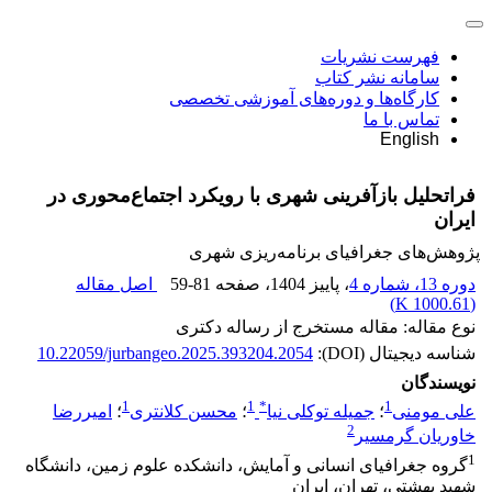
فهرست نشریات
سامانه نشر کتاب
کارگاه‌ها و دوره‌های آموزشی تخصصی
تماس با ما
English
فراتحلیل بازآفرینی شهری با رویکرد اجتماع‌محوری در
ایران
پژوهش‌های جغرافیای برنامه‌ریزی شهری
دوره 13، شماره 4
، پاییز 1404
، صفحه
59-81
اصل مقاله
)
1000.61 K
(
نوع مقاله: مقاله مستخرج از رساله دکتری
شناسه دیجیتال (DOI):
10.22059/jurbangeo.2025.393204.2054
نویسندگان
1
1
*
1
علی مومنی
؛
جمیله توکلی نیا
؛
محسن کلانتری
؛
امیررضا
2
خاوریان گرمسیر
1
گروه جغرافیای انسانی و آمایش، دانشکده علوم زمین، دانشگاه
شهید بهشتی، تهران، ایران