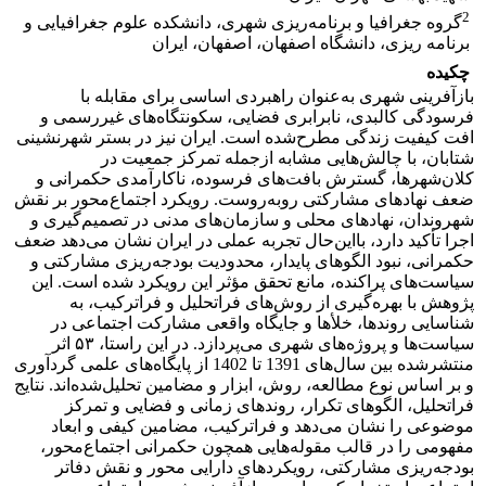
2
گروه جغرافیا و برنامه‌ریزی شهری، دانشکده علوم جغرافیایی و
برنامه ریزی، دانشگاه اصفهان، اصفهان، ایران
چکیده
بازآفرینی شهری به‌عنوان راهبردی اساسی برای مقابله با
فرسودگی کالبدی، نابرابری فضایی، سکونتگاه‌های غیررسمی و
افت کیفیت زندگی مطرح‌شده است. ایران نیز در بستر شهرنشینی
شتابان، با چالش‌هایی مشابه ازجمله تمرکز جمعیت در
کلان‌شهرها، گسترش بافت‌های فرسوده، ناکارآمدی حکمرانی و
ضعف نهادهای مشارکتی روبه‌روست. رویکرد اجتماع‌محور بر نقش
شهروندان، نهادهای محلی و سازمان‌های مدنی در تصمیم‌گیری و
اجرا تأکید دارد، بااین‌حال تجربه عملی در ایران نشان می‌دهد ضعف
حکمرانی، نبود الگوهای پایدار، محدودیت بودجه‌ریزی مشارکتی و
سیاست‌های پراکنده، مانع تحقق مؤثر این رویکرد شده است. این
پژوهش با بهره‌گیری از روش‌های فراتحلیل و فراترکیب، به
شناسایی روندها، خلأها و جایگاه واقعی مشارکت اجتماعی در
سیاست‌ها و پروژه‌های شهری می‌پردازد. در این راستا، ۵۳ اثر
منتشرشده بین سال‌های 1391 تا 1402 از پایگاه‌های علمی گردآوری
و بر اساس نوع مطالعه، روش، ابزار و مضامین تحلیل‌شده‌اند. نتایج
فراتحلیل، الگوهای تکرار، روندهای زمانی و فضایی و تمرکز
موضوعی را نشان می‌دهد و فراترکیب، مضامین کیفی و ابعاد
مفهومی را در قالب مقوله‌هایی همچون حکمرانی اجتماع‌محور،
بودجه‌ریزی مشارکتی، رویکردهای دارایی محور و نقش دفاتر