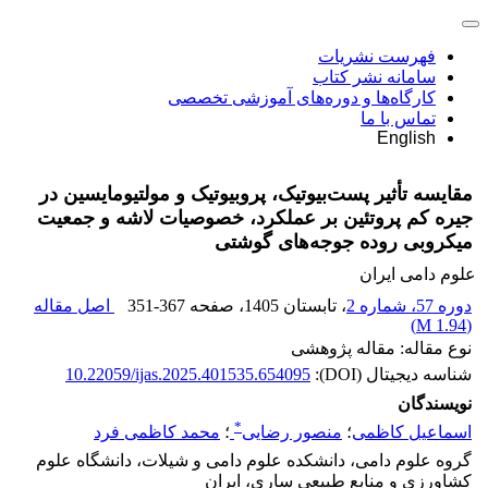
فهرست نشریات
سامانه نشر کتاب
کارگاه‌ها و دوره‌های آموزشی تخصصی
تماس با ما
English
مقایسه تأثیر پست‌بیوتیک، پروبیوتیک و مولتیومایسین در
جیره کم پروتئین بر عملکرد، خصوصیات لاشه و جمعیت
میکروبی روده جوجه‌های گوشتی
علوم دامی ایران
دوره 57، شماره 2
، تابستان 1405
، صفحه
351-367
اصل مقاله
)
1.94 M
(
نوع مقاله: مقاله پژوهشی
شناسه دیجیتال (DOI):
10.22059/ijas.2025.401535.654095
نویسندگان
*
اسماعیل کاظمی
؛
منصور رضایی
؛
محمد کاظمی فرد
گروه علوم دامی، دانشکده علوم دامی و شیلات، دانشگاه علوم
کشاورزی و منابع طبیعی ساری، ایران