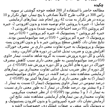
چکیده
مطالعه حاضر با استفاده از 200 قطعه جوجه گوشتی نر سویه
راس 308 در قالب طرح کاملاً تصادفی با پنج تیمار، چهار تکرار و 10
پرنده در هر تکرار به مدت 42 روز انجام شد.
تیمارهای آزمایشی
شامل: 1- جیره با پروتئین خام توصیه شده و بدون افزودنی 2- جیره
کم پروتئین (95 درصد احتیاجات توصیه شده) بدون افزودنی 3-
جیره کم پروتئین + پست­بیوتیک 4- جیره کم پروتئین + 02/0 درصد
پروبیوتیک 5- جیره کم پروتئین + 03/0 درصد مولتیو­مایسین بودند.
نتایج نشان داد، کاهش سطح پروتئین جیر ه با و بدون افزودن پست­
بیوتیک و پروبیوتیک به جیره تفاوت معنی داری بر مصرف خوراک،
افزایش وزن و ضریب تبدیل غذایی در دوره های آغازین، رشد،
پایانی و کل دوره پرورش نسبت به گروه شاهد نداشت. تیمار حاوی
03/0 درصد مولتیو­مایسین به طور معنی داری سبب کاهش مصرف
خوراک در دوره های آغازین و کل دوره پرورش شد (05/0P<). در
کل دوره از نظر ضریب تبدیل غذایی تفاوت معنی­داری بین تیمارهای
آزمایشی مشاهده نشد. درصد لاشه، در تیمار حاوی مولتیومایسین
(تیمار 5) به طور معنی داری از سایر تیمارها کمتر بود (05/0P<).
درصد تیموس در تیمار حاوی پست­بیوتیک (تیمار 3) نسبت به تیمار 1،
2 و 4 بیشتر بود. درصد طحال در تیمار 2 به طور معنی داری نسبت
به تیمار 1، 3 و 5 بیشتر بود (05/0P<). از نظر جمعیت میکروبی
تفاوت معنی­داری بین تیمارهای آزمایشی مشاهده نشد. نتایج این
آزمایش نشان داد، جیره کم­پروتئین با و بدون افزودن پست­بیوتیک و
پروبیوتیک تأثیر منفی بر صفات عملکردی، خصوصیات لاشه و