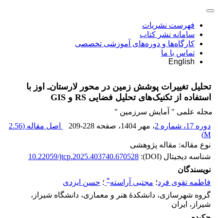
فهرست نشریات
سامانه نشر کتاب
کارگاه‌ها و دوره‌های آموزشی تخصصی
تماس با ما
English
تحلیل تغییرات پوشش زمین در محور لارستان‌ـ اوز با
استفاده از تکنیک‌های تحلیل فضایی RS و GIS
مجله علمی " آمایش سرزمین "
دوره 17، شماره 2
، مهر 1404
، صفحه
209-228
اصل مقاله (
2.56
)
M
نوع مقاله: مقاله پژوهشی
شناسه دیجیتال (DOI):
10.22059/jtcp.2025.403740.670528
نویسندگان
*
فاطمه تقوی فرد
؛
مجتبی آراسته
؛
حسن ایزدی
گروه شهرسازی، دانشکدۀ هنر و معماری، دانشگاه شیراز،
شیراز، ایران
چکیده