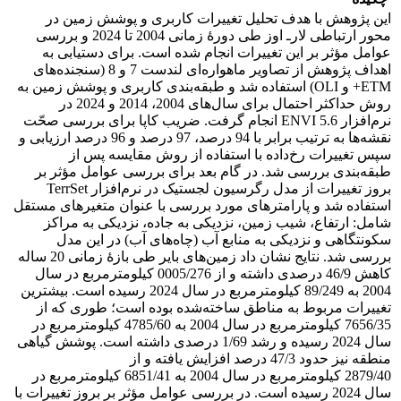
این پژوهش با هدف تحلیل تغییرات کاربری و پوشش زمین در
محور ارتباطی لارـ اوز طی دورۀ زمانی 2004 تا 2024 و بررسی
عوامل مؤثر بر این تغییرات انجام شده است. برای دستیابی به
اهداف پژوهش از تصاویر ماهواره‌ای لندست 7 و 8 (سنجنده‌های
ETM+ و OLI) استفاده شد و طبقه‌بندی کاربری و پوشش زمین به
روش حداکثر احتمال برای سال‌های 2004، 2014 و 2024 در
نرم‌افزار ENVI 5.6 انجام گرفت. ضریب کاپا برای بررسی صحّت
نقشه‌ها به ترتیب برابر با 94 درصد، 97 درصد و 96 درصد ارزیابی و
سپس تغییرات رخ‌داده با استفاده از روش مقایسه پس از
طبقه‌بندی بررسی شد. در گام بعد برای بررسی عوامل مؤثر بر
بروز تغییرات از مدل رگرسیون لجستیک در نرم‌افزار TerrSet
استفاده شد و پارامترهای مورد بررسی با عنوان متغیرهای مستقل
شامل: ارتفاع، شیب زمین، نزدیکی به جاده، نزدیکی به مراکز
سکونتگاهی و نزدیکی به منابع آب (چاه‌های آب) در این مدل
بررسی شد. نتایج نشان داد زمین‌های بایر طی بازۀ زمانی 20 ساله
کاهش 46/9 درصدی داشته و از 0005/276 کیلومتر‌مربع در سال
2004 به 89/249 کیلومتر‌مربع در سال 2024 رسیده است. بیشترین
تغییرات مربوط به مناطق ساخته‌شده بوده است؛ ‌طوری ‌که از
7656/35 کیلومتر‌مربع در سال 2004 به 4785/60 کیلومتر‌مربع در
سال 2024 رسیده و رشد 1/69 درصدی داشته است. پوشش گیاهی
منطقه نیز حدود 47/3 درصد افزایش‌ یافته و از
2879/40 کیلومترمربع در سال 2004 به 6851/41 کیلومترمربع در
سال 2024 رسیده است. در بررسی عوامل مؤثر بر بروز تغییرات با