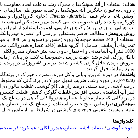
هدف:
استفاده از آنتی‌بیوتیک‌های محرک رشد به‌علت ایجاد مقاومت با
دارویی به‌عنوان جایگزین آنتی‌بیوتیک‌ها در تغذیه طیور طی سال‌های ا
آویشن باغی با نام علمی
L. (حاوی کارواکرول و تیمول)، میخک با نام علمی
vulgaris
Thymus
کورکومینوئید) دارای خصوصیات آنتی‌اکسیدانی و ضدباکتریایی هستند
آب‌وهوایی ایران در رویش گیاهان دارویی، اهمیت استفاده از این افز
روش پژوهش:
مطالعه حاضر به‌منظور بررسی اثر عصاره‌ هیدروالکلی 
تا 42 روزگی انجام شد. جهت بررسی خصوصیات لاشه در پایان آزمای
به‌روش بریدن حلال گردن 
موردآزمایش قرار گرفت.
یافته‌ها:
در پرندگانی که تیمار مخلوط عصاره هیدروالکلی گیاهی در سطح یک و دو لیتر در 1000 لیتر آب آشامیدنی را دریافت کردند از سایر تیمارها
نتیجه‌گیری:
علیه بروشیت عفونی جوجه‌های گوشتی در شرایط این آزمایش قابل 
کلیدواژه‌ها
جوجه گوشتی
؛
صفات لاشه
؛
عصاره هیدروالکلی
؛
عملکرد
؛
فراسنجه‌