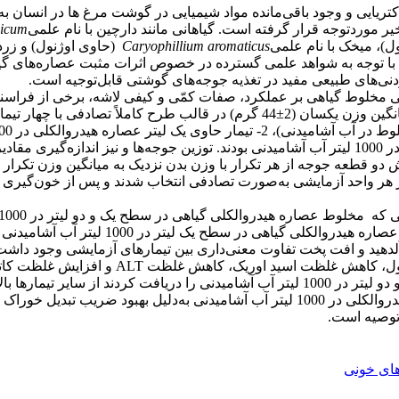
کتریایی و وجود باقی‌مانده مواد شیمیایی در گوشت مرغ ها در انسان به
خیر موردتوجه قرار گرفته است. گیاهانی مانند دارچین با نام علمی
icum
Caryophillium aromaticus
(حاوی اوژنول) و زرد
. با توجه به شواهد علمی گسترده در خصوص اثرات مثبت عصاره‌های گیا
ودنی‌های طبیعی مفید در تغذیه جوجه‌های گوشتی قابل‌توجیه است.
مخلوط گیاهی بر عملکرد، صفات کمّی و کیفی لاشه، برخی از فراسنجه‌ه
ش دو قطعه جوجه از هر تکرار با وزن بدن نزدیک به میانگین وزن تکرا
کشتار شدند. در سن 42 روزگی دو پرنده از هر واحد آزمایشی به‌صورت تصادفی انتخاب شدند و پ
 بالاتر بود (05/0>P).
براساس نتایج حاضر، استفاده از سطح یک لیتر عصاره هیدروالکلی در 1000 لیتر آب آشام
توصیه است.
های خونی