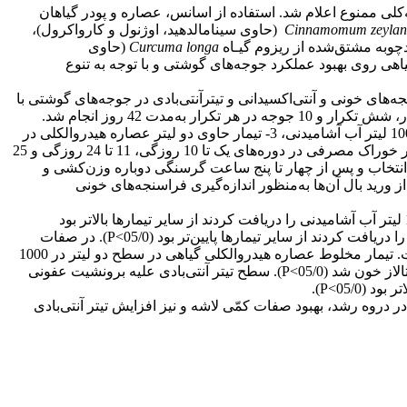
‌کلی ممنوع اعلام شد. استفاده از اسانس، عصاره و پودر گیاهان
Cinnamomum zeylan
(حاوی سینامالدهید، اوژنول و کارواکرول)،
چوبه مشتق‌شده از ریزوم گیـاه
longa
Curcuma
(حاوی
هی روی بهبود عملکرد جوجه‌های گوشتی و با توجه به تنوع
ای خونی و آنتی‌اکسیدانی و تیترآنتی‌بادی در جوجه‌های گوشتی با
استفاده از 240 قطعه جوجه یک‌روزه (جنس نر) سویه راس 308 با میانگین وزن یکسان (2±44 گرم) در قالب طرح کاملاً تصادفی با چهار تیمار، شش تکرار و 10 جوجه در هر تکرار به‌مدت 42 روز انجام شد.
تیمارهای آزمایشی شامل 1- گروه شاهد (فاقد عصاره هیدروالکی مخلوط در آب آشامیدنی)، 2- تیمار حاوی یک ‌لیتر عصاره هیدروالکلی در 1000 لیتر آب آشامیدنی، 3- تیمار حاوی دو لیتر عصاره هیدروالکلی در
1000 لیتر آب آشامیدنی و 4- تیمار حاوی سه ‌لیتر عصاره هیدروالکلی در 1000 لیتر آب آشامیدنی بودند. توزین جوجه‌ها و نیز اندازه‌گیری مقادیر خوراک مصرفی در دوره‌های یک تا 10 روزگی، 11 تا 24 روزگی و 25
ر انتخاب و پس از چهار تا پنج ساعت گرسنگی دوباره وزن‌کشی و
س از خون‌گیری از ورید بال آن‌ها به‌منظور اندازه‌گیری فراسنجه‌های خونی
در دوره آغازین، پایانی و کل دوره، مصرف خوراک در پرندگانی که مخلوط عصاره هیدروالکلی گیاهی در سطح یک و دو لیتر در 1000 لیتر آب آشامیدنی را دریافت کردند از سایر تیمارها بالاتر بود
(05/0>P). در دوره رشد، ضریب تبدیل خوراک در پرندگانی که مخلوط عصاره هیدروالکلی گیاهی در سطح یک لیتر در 1000 لیتر آب آشامیدنی را دریافت کردند از سایر تیمارها پایین‌تر بود (05/0>P). در صفات
درصد لاشه، درصد سینه، درصد ران‌ها، pH گوشت، غلظت مالون‌دی‌آلدهید و افت پخت تفاوت معنی‌داری بین تیمارهای آزمایشی وجود داشت. تیمار مخلوط عصاره هیدروالکلی گیاهی در سطح دو لیتر در 1000
لیتر آب آشامیدنی سبب افزایش غلظت گلوکز، کاهش غلظت کلسترول، کاهش غلظت اسید اوریک، کاهش غلظت ALT و افزایش غلظت کاتالاز خون شد (05/0>P). سطح تیتر آنتی‌بادی علیه برونشیت عفونی
یدنی به‌دلیل بهبود ضریب تبدیل خوراک در دروه رشد، بهبود صفات کمّی لاشه و نیز افزایش تیتر آنتی‌بادی