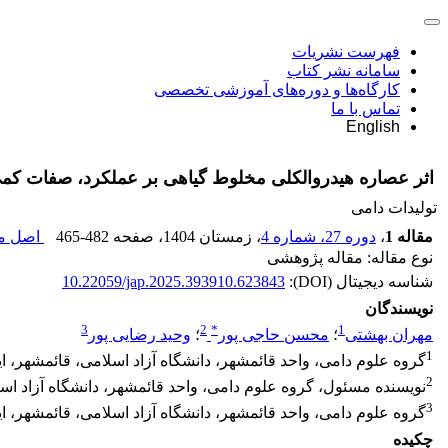
فهرست نشریات
سامانه نشر کتاب
کارگاه‌ها و دوره‌های آموزشی تخصصی
تماس با ما
English
اثر عصاره‌ هیدروالکلی مخلوط گیاهی بر عملکرد، صفات کمی 
تولیدات دامی
مقاله 1
،
دوره 27، شماره 4
، زمستان 1404
، صفحه
465-482
اصل مق
نوع مقاله: مقاله پژوهشی
شناسه دیجیتال (DOI):
10.22059/jap.2025.393910.623843
نویسندگان
3
2
*
1
مهران بهشتی
؛
محسن حاجی پور
؛
وحید رضایی پور
1
گروه علوم دامی، واحد قائمشهر، دانشگاه آزاد اسلامی، قائمشهر، ایران. رایانامه: au.ac.ir
2
نویسنده مسئول، گروه علوم دامی، واحد قائمشهر، دانشگاه آزاد اسلامی، قائمشهر، ایران.
3
گروه علوم دامی، واحد قائمشهر، دانشگاه آزاد اسلامی، قائمشهر، ایران. رایانامه: c.ir
چکیده