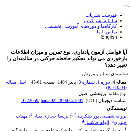
فهرست نشریات
سامانه نشر کتاب
کارگاه‌ها و دوره‌های آموزشی تخصصی
تماس با ما
English
آیا فواصل آزمون یادداری، نوع تمرین و میزان اطلاعات
بازخوردی می تواند تحکیم حافظه حرکتی در سالمندان را
تغییر دهد؟
سالمندی سالم و ورزش
مقاله 4
،
دوره 1، شماره 3
، پاییز 1404
، صفحه
45-61
اصل مقاله
)
710.04 K
(
نوع مقاله: پژوهشی اصیل
شناسه دیجیتال (DOI):
10.22059/jhae.2025.399474.1005
نویسندگان
2
1
*
پروانه شمسی پور دهکردی
؛
پریسا حجازی دینان
؛
مهتاب
4
3
حیدری
؛
الهام خاکسار
1
دانشیار گروه رفتار حرکتی، دانشکده علوم ورزشی، دانشگاه