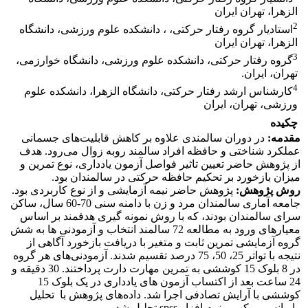
الزهرا، تهران ایران
2
استادیار گروه رفتار حرکتی، ، دانشکده علوم ورزشی، دانشگاه
الزهرا، تهران ایران
3
گروه رفتار حرکتی، دانشکده علوم ورزشی، دانشگاه خوارزمی،
تهران، ایران.
4
کارشناس ارشد رفتار حرکتی، دانشگاه الزهرا، دانشکده علوم
ورزشی، تهران، ایران
چکیده
مقدمه:
در دوران سالمندی علاوه بر کاهش قابلیت‌های جسمانی
عملکرد شناختی و حافظه افراد سالمند روبه زوال می‌رود. هدف
از پژوهش حاضر تعیین تاثیر فواصل آزمون یادداری، نوع تمرین و
میزان بازخورد بر تحکیم حافظه حرکتی در سالمندان بود.
روش پژوهش:
پژوهش حاضر نیمه آزمایشی و از نوع کاربردی بود.
جامعه آماری سالمندان مرد و زن با دامنه سنی 70-60 سال، ساکن
سرای سالمندان بودند، که با روش نمونه گیری هدفمند بر اساس
معیارهای ورود به مطالعه 72 سالمند انتخاب و آزمودنی ها به شش
گروه آزمایشی تمرین ثابت و متغیر با دریافت بازخورد آگاهی از
نتیجه با تواتر 25، 50، 75 درصد تقسیم شدند. آزمودنی‌های هر گروه
در 8 بلوک 15 کوششی به تمرین مهارت دارت پرداختند. 30 دقیقه و
24 ساعت بعد از اکتساب آزمون های یادداری در یک بلوک 15
کوششی با آرایش تصادفی اجرا شد. داده‌های پژوهش با تحلیل
واریانس مرکب و نرم افزار spss تحلیل شد.