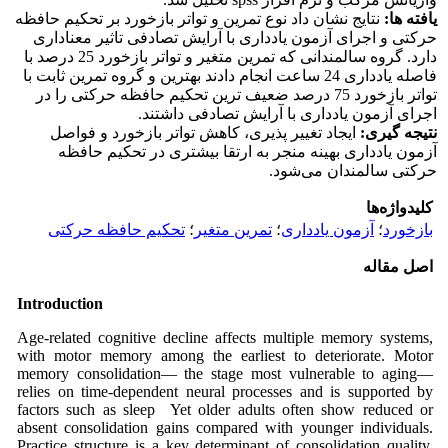
یافته ها:
نتایج نشان داد نوع تمرین و تواتر بازخورد بر تحکیم حافظه
حرکتی و اجرای آزمون یادداری با آرایش تصادفی تاثیر معناداری
دارد. گروه سالمندانی که تمرین متغیر و تواتر بازخورد 25 درصد با
فاصله یادداری 24 ساعت انجام دادند بهترین و گروه تمرین ثابت با
تواتر بازخورد 75 درصد ضعیف ترین تحکیم حافظه حرکتی را در
اجرای آزمون یادداری با آرایش تصادفی داشتند.
نتیجه گیری:
ایجاد تغییر پذیری، کاهش تواتر بازخورد و فواصل
آزمون یادداری بهینه منجر به ارتقا بیشتری در تحکیم حافظه
حرکتی سالمندان می‌شود.
کلیدواژه‌ها
بازخورد
؛
آزمون یادداری
؛
تمرین متغیر
؛
تحکیم حافظه حرکتی
اصل مقاله
Introduction
Age‑related cognitive decline affects multiple memory systems,
with motor memory among the earliest to deteriorate. Motor
memory consolidation— the stage most vulnerable to aging—
relies on time‑dependent neural processes and is supported by
factors such as sleep Yet older adults often show reduced or
absent consolidation gains compared with younger individuals.
Practice structure is a key determinant of consolidation quality.