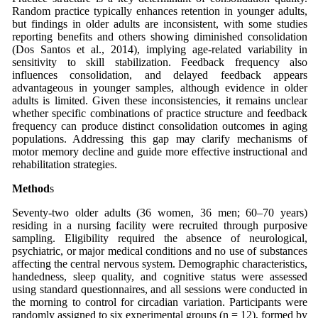
Random practice typically enhances retention in younger adults,
but findings in older adults are inconsistent, with some studies
reporting benefits and others showing diminished consolidation
(Dos Santos et al., 2014), implying age‑related variability in
sensitivity to skill stabilization. Feedback frequency also
influences consolidation, and delayed feedback appears
advantageous in younger samples, although evidence in older
adults is limited. Given these inconsistencies, it remains unclear
whether specific combinations of practice structure and feedback
frequency can produce distinct consolidation outcomes in aging
populations. Addressing this gap may clarify mechanisms of
motor memory decline and guide more effective instructional and
rehabilitation strategies.
Method
s
Seventy‑two older adults (36 women, 36 men; 60–70 years)
residing in a nursing facility were recruited through purposive
sampling. Eligibility required the absence of neurological,
psychiatric, or major medical conditions and no use of substances
affecting the central nervous system. Demographic characteristics,
handedness, sleep quality, and cognitive status were assessed
using standard questionnaires, and all sessions were conducted in
the morning to control for circadian variation. Participants were
randomly assigned to six experimental groups (n = 12), formed by