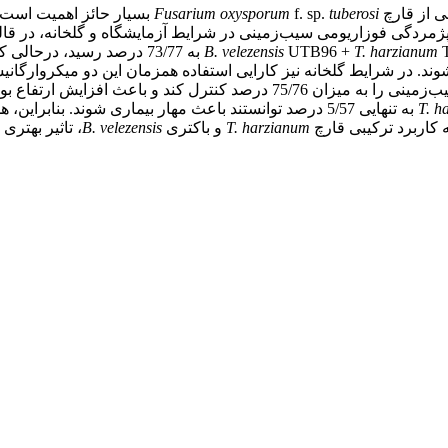
ی از قارچ
tuberosi
f. sp.
Fusarium oxysporum
بسیار حائز اهمیت است.
ل پژمردگی فوزاریومی سیب‌زمینی در شرایط آزمایشگاه و گلخانه، در قا
T. harzianum
UTB96 +
B. velezensis
به 73/77 درصد رسید، درحالی که در تیمارهای انفرادی،
T22 توانست بیماری پژمردگی فوزاریومی سیب‌زمینی را به میزان 75/76 
T. h
 کاربرد ترکیبی قارچ
T. harzianum
و باکتری
B. velezensis
، تاثیر بهتر