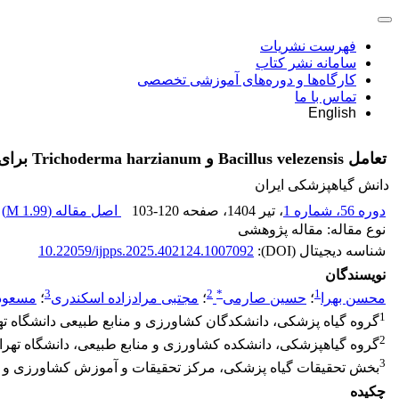
فهرست نشریات
سامانه نشر کتاب
کارگاه‌ها و دوره‌های آموزشی تخصصی
تماس با ما
English
تعامل Bacillus velezensis و Trichoderma harzianum برای کنترل پژمردگی فوزاریومی سیب‌زمینی ناشی از Fusarium oxysporum f. sp. tuberosi
دانش گیاهپزشکی ایران
دوره 56، شماره 1
، تیر 1404
، صفحه
103-120
اصل مقاله (
1.99 M
)
نوع مقاله: مقاله پژوهشی
شناسه دیجیتال (DOI):
10.22059/ijpps.2025.402124.1007092
نویسندگان
3
2
*
1
محسن بهرا
؛
حسین صارمی
؛
مجتبی مرادزاده اسکندری
؛
مسعود 
1
گروه گیاه پزشکی، دانشکدگان کشاورزی و منابع طبیعی دانشگاه تهر
2
گروه گیاهپزشکی، دانشکده کشاورزی و منابع طبیعی، دانشگاه تهران
3
بخش تحقیقات گیاه پزشکی، مرکز تحقیقات و آموزش کشاورزی و م
چکیده