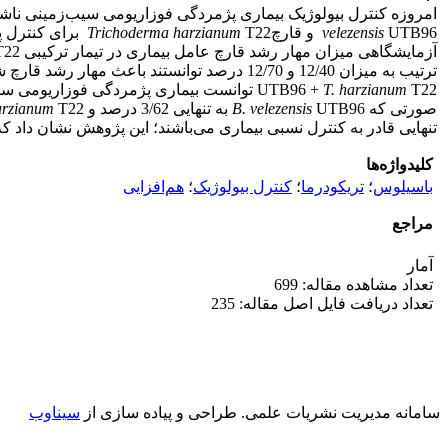
امروزه کنترل بیولوژیک بیماری پژمردگی فوزاریومی سیب‌زمینی ناش
UTB96 و قارچ
velezensis
Trichoderma harzianum
T22 برای کنتر
آزمایشگاهی میزان مهار رشد قارچ عامل بیماری در تیمار ترکیبی
T22
ترتیب به میزان 12/40 و 12/70 درصد توانستند باعث مهار رشد قارچ شوند. در شرایط گلخانه نیز کارایی استفاده همزمان این دو میکروارگانیسم بهتر از تیمارهای انفرادی بود به‌طوری که ترکیب
UTB96 +
T. harzianum
صورتی که
UTB96 به تنهایی 3/62 درصد و
B. velezensis
T22 به تنهایی 5/57 درصد توانستند باعث مهار بیماری شوند. بنابراین، همان‌طور که جدایه‌های
arzianum
تنهایی قادر به کنترل نسبی بیماری می‌باشند؛ این پژوهش نشان داد که
کلیدواژه‌ها
باسیلوس
؛
تریکودرما
؛
کنترل بیولوژیک
؛
هم‌افزایی
مراجع
آمار
تعداد مشاهده مقاله: 699
تعداد دریافت فایل اصل مقاله: 235
سامانه مدیریت نشریات علمی.
طراحی و پیاده سازی از
سیناوب