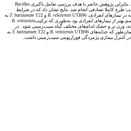
 بنابراین پژوهش حاضر با هدف بررسی تعامل باکتری
Bacillus
لب طرح کاملا تصادفی انجام شد. نتایج نشان داد که در شرایط
UTB96 و
B. velezensis
T. harzianum
T22 به
B. velezensis
درصد کنترل کند و باعث افزایش ارتفاع بوته، وزن تر و خشک اندام‌های مختلف گیاه سیب‌زمینی شود. در
UTB96 و
B. velezensis
T. harzianum
T22 به
ی در کنترل بیماری پژمردگی فوزاریومی سیب‌زمینی داشت
.