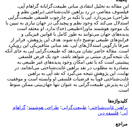
این مقاله به تحلیل انتقادی مبانی طبیعت‌گرایانة گراهام آپی،
فیلسوف معاصر، در رد براهین غایت‌شناختی (براهین نظم و
طراحی) می‌پردازد. آپی با تکیه بر چارچوب فلسفی طبیعت‌گرایی
استدلال می‌کند که وجود نظم و پیچیدگی در جهان نیازی به تبیین با
یک موجود هوشمند ماوراءطبیعی (خدا) ندارد. او معتقد است
پدیده‌های جهان می‌توانند به طور کامل با قوانین فیزیکی و
فرایندهای طبیعی توضیح داده شوند. هدف این پژوهش، فراتر از
صرفاً بازگویی استدلال‌های آپی، نقد مبانی متافیزیکی این رویکرد
است. مقالة حاضر نشان می‌دهد که طبیعت‌گرایی آپی به جای آنکه
یک نتیجه‌گیری مبتنی بر شواهد باشد، خود یک فرض فلسفی
پیشینی است که با نفی امکان وجود پدیده‌های غیر طبیعی به
مصادرة به مطلوب در نقد براهین غایت‌شناختی می‌انجامد. در
نهایت، این پژوهش نتیجه می‌گیرد که نقد آپی به براهین
غایت‌شناختی قویاً به فرضیات فلسفی او وابسته است و موفقیت
آن به پذیرش طبیعت‌گرایی به عنوان تنها جهان‌بینی ممکن منوط
است.
کلیدواژه‌ها
براهین غایت‌شناختی
؛
طبیعت‌گرایی
؛
طراحی هوشمند
؛
گراهام
آپی
؛
فلسفه دین
مراجع