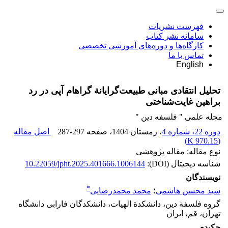
فهرست نشریات
سامانه نشر کتاب
کارگاه‌ها و دوره‌های آموزشی تخصصی
تماس با ما
English
تحلیل انتقادی مبانی طبیعت‌گرایانة گراهام آپی در رد
براهین غایت‌شناختی
مجله علمی " فلسفه دین "
دوره 22، شماره 4
، زمستان 1404
، صفحه
287-297
اصل مقاله
)
970.15 K
(
نوع مقاله: مقاله پژوهشی
شناسه دیجیتال (DOI):
10.22059/jpht.2025.401666.1006144
نویسندگان
*
سید محسن هاشمی
؛
محمد محمدرضایی
گروه فلسفة دین، دانشکدة الهیات، دانشکدگان فارابی دانشگاه
تهران، قم، ایران
چکیده