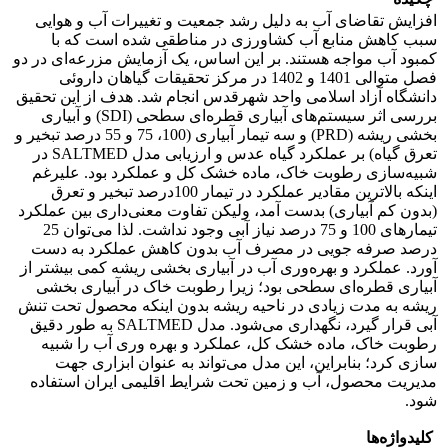
افزایش تقاضای آب به دلیل رشد جمعیت و تغییرات آب و هوایی
سبب کاهش منابع آب کشاورزی در مناطقی شده است که با
کمبود آب مواجه هستند. بر این اساس، یک آزمایش مزرعه‌ای در دو
فصل متوالی 1401 و 1402 در مرکز تحقیقات گیاهان داروئی
دانشگاه آزاد اسلامی واحد شهرقدس انجام شد. هدف از این تحقیق
بررسی اثر سیستم‌های آبیاری قطره‌ای سطحی (SDI) و آبیاری
بخشی ریشه (PRD) و سه تیمار آبیاری (100، 75 و 55 درصد تبخیر و
تعرق گیاه) بر عملکرد گیاه عدس و ارزیابی مدل SALTMED در
شبیه‌سازی رطوبت خاک، ماده خشک کل و عملکرد بود. علیرغم
اینکه بالاترین مقادیر عملکرد در تیمار 100درصد تبخیر و تعرق
(بدون کم آبیاری) بدست آمد، ولیکن تفاوت معنی‌داری بین عملکرد
تیمارهای 100 و 75 درصد نیاز آبی وجود نداشت. لذا می‌توان 25
درصد صرفه جویی در مصرف آب بدون کاهش عملکرد به دست
آورد. عملکرد و بهره‌وری آب در آبیاری بخشی ریشه کمی بیشتر از
آبیاری قطره‌ای سطحی بود؛ زیرا رطوبت خاک در آبیاری بخشی
ریشه به مدت زیادی در ناحیه ریشه بدون اینکه محصول تحت تنش
آبی قرار گیرد، نگهداری می‌شود. مدل SALTMED به طور دقیق
رطوبت خاک، ماده خشک کل، عملکرد و بهره وری آب را شبیه
سازی کرد؛ بنابراین، این مدل می‌تواند به عنوان ابزاری جهت
مدیریت محصول، آب و زمین تحت شرایط اقلیمی ایران استفاده
شود.
کلیدواژه‌ها