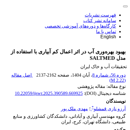
فهرست نشریات
سامانه نشر کتاب
کارگاه‌ها و دوره‌های آموزشی تخصصی
تماس با ما
English
بهبود بهره‌وری آب در اثر اعمال کم آبیاری با استفاده از
مدل SALTMED
تحقیقات آب و خاک ایران
دوره 56، شماره 8
، آبان 1404
، صفحه
2137-2162
اصل مقاله
)
2.22 M
(
نوع مقاله: مقاله پژوهشی
شناسه دیجیتال (DOI):
10.22059/ijswr.2025.390589.669925
نویسندگان
*
آرزو نازی قمشلو
؛
مهدی ملک پور
گروه مهندسی آبیاری و آبادانی، دانشکدگان کشاورزی و منابع
طبیعی، دانشگاه تهران، کرج، ایران
چکیده