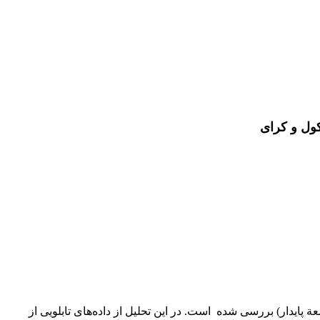
کول و کرای
ی (MNCs) بر اقدام‌های اقلیمی کشورهای اروپایی، با تمرکز بر 13SDG (هدف سیزدهم توسعة پایدار) بررسی شده است. در این تحلیل از داده‌های تابلویی از