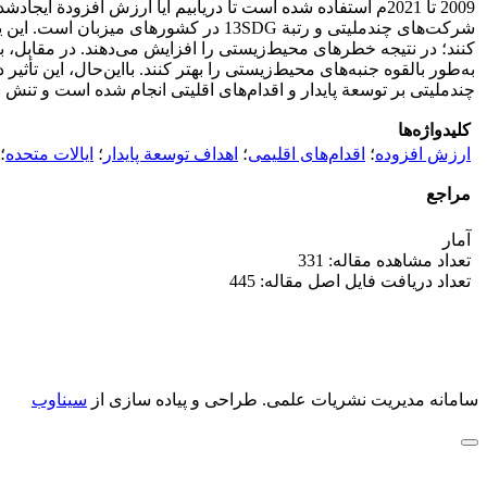
2009 تا 2021م استفاده شده است تا دریابیم آیا ارزش افزود
شرکت‌های چندملیتی و رتبة 13SDG در ک
کنند؛ در نتیجه خطرهای محیط‌زیستی را افزایش می‌دهند. در مقابل، با
به‌طور بالقوه جنبه‌های محیط‌زیستی را بهتر کنند. بااین‌حال، این ت
چندملیتی بر توسعة پایدار و اقدام‌های اقلیتی انجام شده است و تن
کلیدواژه‌ها
ارزش افزوده
؛
اقدام‌های اقلیمی
؛
اهداف توسعة پایدار
؛
ایالات متحده
؛
مراجع
آمار
تعداد مشاهده مقاله: 331
تعداد دریافت فایل اصل مقاله: 445
سامانه مدیریت نشریات علمی.
طراحی و پیاده سازی از
سیناوب