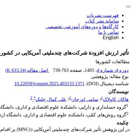
فهرست نشریات
سامانه نشر کتاب
کارگاه‌ها و دوره‌های آموزشی تخصصی
تماس با ما
English
تأثیر ارزش افزودة شرکت‌های چندملیتی آمریکایی در کشورهای
مطالعات کشورها
دوره 4، شماره 4
، 1405
، صفحه
739-763
اصل مقاله (
633.34 K
)
نوع مقاله: پژوهشی
شناسه دیجیتال (DOI):
10.22059/jcountst.2025.403133.1371
نویسندگان
2
*
2
1
هاکان کاولاک
؛
سامی اوزجان
؛
علی کمال چلیک
1
گروه حسابداری و دارایی، دانشکدة علوم اقتصادی و اداری، دانشگاه 
2
گروه روش‌های کمّی، دانشکدة علوم اقتصادی و اداری، دانشگاه ارده
چکیده