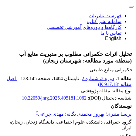
فهرست نشریات
سامانه نشر کتاب
کارگاه‌ها و دوره‌های آموزشی تخصصی
تماس با ما
English
تحلیل اثرات حکمرانی مطلوب بر مدیریت منابع آب
(منطقه مورد مطالعه: شهرستان زنجان)
حکمرانی منابع طبیعی
مقاله 1
،
دوره 2، شماره 2
، تابستان 1404
، صفحه
128-145
اصل
مقاله (
917.18 K
)
نوع مقاله: مقاله پژوهشی
شناسه دیجیتال (DOI):
10.22059/jnrg.2025.405181.1062
نویسندگان
*
پریسا منبری
؛
بهروز محمدی یگانه
؛
مهدی چراغی
گروه جغرافیا، دانشکده علوم اجتماعی، دانشگاه زنجان، زنجان،
ایران.
چکیده