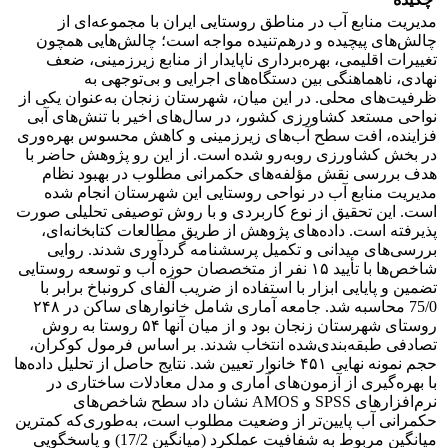
مدیریت منابع آب در مناطق روستایی ایران با مجموعه‌ای از
چالش‌های پیچیده و درهم‌تنیده مواجه است؛ چالش‌هایی همچون
تغییرات اقلیمی، بهره‌برداری ناپایدار از منابع زیرزمینی، ضعف
نهادی، ناهماهنگی بین دستگاه‌های اجرایی و بی‌توجهی به
ظرفیت‌های محلی. در این میان، شهرستان زنجان به‌عنوان یکی از
نواحی مستعد کشاورزی کشور، در سال‌های اخیر با تنش‌های آبی
فزاینده، افت سطح آب‌های زیرزمینی و کاهش محسوس بهره‌وری
در بخش کشاورزی روبه‌رو شده است. از این ‌رو پژوهش حاضر با
هدف بررسی نقش مؤلفه‌های حکمرانی مطلوب در بهبود نظام
مدیریت منابع آب در نواحی روستایی این شهرستان انجام شده
است. این تحقیق از نوع کاربردی و با روش توصیفی تحلیلی صورت
پذیرفته است. داده‌های پژوهش از طریق مطالعات کتابخانه‌ای،
بررسی‌های میدانی و تکمیل پرسشنامه گردآوری شدند. روایی
شاخص‌ها با تأیید ۱۵ نفر از متخصصان حوزه آب و توسعه روستایی
تضمین و پایایی ابزار با استفاده از ضریب آلفای کرونباخ برابر با
75/0 محاسبه شد. جامعه آماری شامل خانوارهای ساکن در ۲۴۸
روستای شهرستان زنجان بود و از میان آنها ۵۴ روستا به روش
تصادفی طبقه‌بندی‌شده انتخاب شدند. بر اساس فرمول کوکران،
حجم نمونه نهایی ۴۵۱ خانوار تعیین شد. نتایج حاصل از تحلیل داده‌ها
با بهره‌گیری از آزمون‌های آماری و مدل معادلات ساختاری در
نرم‌افزارهای SPSS و AMOS نشان داد سطح شاخص‌های
حکمرانی آب پایین‌تر از وضعیت مطلوب است، به‌طوری‌که کمترین
میانگین مربوط به شفافیت عملکرد (میانگین 17/2) و پاسخگویی