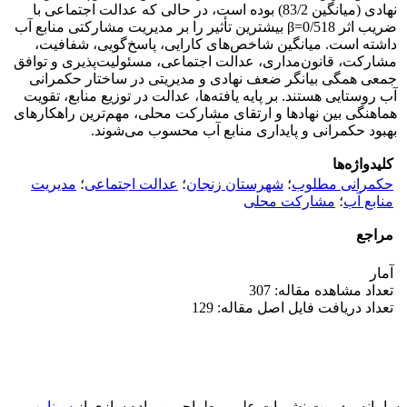
نهادی (میانگین 83/2) بوده است، در حالی که عدالت اجتماعی با
ضریب اثر β=0/518 بیشترین تأثیر را بر مدیریت مشارکتی منابع آب
داشته است. میانگین شاخص‌های کارایی، پاسخ‌گویی، شفافیت،
مشارکت، قانون‌مداری، عدالت اجتماعی، مسئولیت‌پذیری و توافق
جمعی همگی بیانگر ضعف نهادی و مدیریتی در ساختار حکمرانی
آب روستایی هستند. بر پایه یافته‌ها، عدالت در توزیع منابع، تقویت
هماهنگی بین نهادها و ارتقای مشارکت محلی، مهم‌ترین راهکارهای
بهبود حکمرانی و پایداری منابع آب محسوب می‌شوند.
کلیدواژه‌ها
حکمرانی مطلوب
؛
شهرستان زنجان
؛
عدالت اجتماعی
؛
مدیریت
منابع آب
؛
مشارکت محلی
مراجع
آمار
تعداد مشاهده مقاله: 307
تعداد دریافت فایل اصل مقاله: 129
سامانه مدیریت نشریات علمی.
طراحی و پیاده سازی از
سیناوب