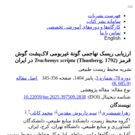
فهرست نشریات
سامانه نشر کتاب
کارگاه‌ها و دوره‌های آموزشی تخصصی
تماس با ما
English
ارزیابی ریسک تهاجمی گونة غیربومی لاک‌پشت گوش
قرمز (Thunberg, 1792)
Trachemys scripta
در ایران
نشریه محیط زیست طبیعی
دوره 78، شماره 3
، پاییز 1404
، صفحه
345-356
اصل مقاله
)
685.9 K
(
نوع مقاله: مقاله پژوهشی
شناسه دیجیتال (DOI):
10.22059/jne.2025.397509.2838
نویسندگان
1
*
2
1
زهرا شمشیری
؛
سید داریوش مقدس
؛
محمد کابلی
1
ﮔﺮوه ﻣﺤﻴﻂ زﻳﺴﺖ، داﻧﺸﻜﺪة ﻣﻨﺎﺑﻊ ﻃﺒﻴﻌﻲ، داﻧﺸﻜﺪﮔﺎن
ﻛﺸﺎورزی و ﻣﻨﺎﺑﻊ ﻃﺒﻴﻌﻲ، داﻧﺸﮕﺎه ﺗﻬﺮان، ﻛﺮج، اﻳﺮان.
2
ادارة زیستگاه‌ها و امور مناطق، اداره کل حفاظت محیط زیست