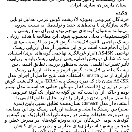
استان مازندران، ساری، ایران.
چکیده
خزندگان غیربومی، به‌ویژه لاک‌پشت گوش قرمز، به‌دلیل توانایی
بالای سازگاری با محیط‌های جدید و تولیدمثل به نسبت سریع،
می‌توانند به‌عنوان گونه‌های مهاجم تهدیدی برای تنوع زیستی و
اکوسیستم‌های محلی محسوب شوند. این مطالعه با هدف ارزیابی
ریسک تهاجمی بالقوة لاک‌پشت گوش قرمز در اکوسیستم‌های
ایران انجام شده است برای این منظور، از مدل ارزیابی ریسک
تهاجمی AS-ISK (ابزار غربالگری تهاجمی گونه‌های آبزی) استفاده
شد که شامل دو بخش اصلی، یعنی ارزیابی ریسک پایه و ارزیابی
تأثیر تغییرات اقلیمی است. به‌منظور بررسی تطابق اقلیمی بین
زیستگاه اصلی لاک‌پشت گوش قرمز
و منطقة ارزیابی ریسک
(ایران)، از مدل Climatch استفاده شد. نتایج حاصل از اجرای مدل
AS-ISK نشان داد که نمرة ریسک پایه (BRA) برای لاک‌پشت گوش
قرمز
در ایران 31 است که از میانگین جهانی حد آستانة مدل بیشتر
بوده و حاکی از آن است که این گونه به‌عنوان یک گونة غیربومی
پتانسیل مهاجم شدن در ایران را دارد. تحلیل تطابق اقلیمی با
استفاده از مدل Climatch نشان‌دهندة تطابق نسبی پایین (نمرة
صفر) بین زیستگاه اصلی و منطقة ارزیابی ریسک بود. این مطالعه
بر ضرورت تحقیقات بیشتر در زمینة تأثیرات اکولوژیک این گونه بر
گونه‌های بومی خزندگان ایران، به‌ویژه گونه‌های در معرض خطر، و
همچنین پیشنهاد استراتژی‌های نظارتی و مدیریتی برای کاهش
گسترش آن و کنترل پیامدهای معرفی گونه تأکید دارد.