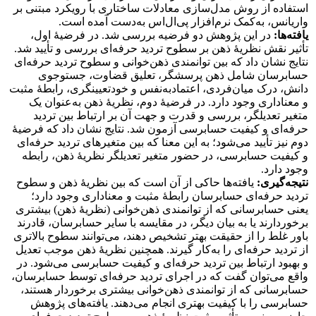
استفاده از روش مدل‌سازی معادلات ساختاری با رویکرد مبتنی بر
واریانس، به‌کمک نرم‌افزار پی‌ال‌اس به‌دست آمده است.
یافته‌ها:
در این پژوهش دو فرضیه بررسی شد. در فرضیۀ اول،
تأثیر نقش نظریۀ ذهن بر سطوح تردید حرفه‌ای بررسی و تأیید شد.
نتایج نشان داد که بین توانمندی ذهن‌خوانی و سطوح تردید حرفه‌ای
حسابرسان شامل ذهن پرسشگر، تعلیق قضاوت، جست‎وجوی
دانش، درک میان‌فردی، اعتمادبه‌نفس و خودتعیینگری، رابطۀ مثبت
و معناداری وجود دارد. در فرضیۀ دوم، نظریۀ ذهن به‌عنوان یک
متغیر تعدیلگر، بررسی و قدرت و جهت آن بر ارتباط بین تردید
حرفه‌ای و کیفیت حسابرسی آزمون شد. نتایج نشان داد که فرضیۀ
دوم نیز تأیید می‌شود؛ به این معنا که بین متغیرهای تردید حرفه‌ای
و کیفیت حسابرسی، در حضور متغیر تعدیلگر نظریۀ ذهن، رابطه
وجود دارد.
نتیجه‌گیری:
یافته‌ها حاکی از آن است که بین نظریۀ ذهن و سطوح
تردید حرفه‌ای حسابرسان رابطۀ مثبت و معناداری وجود دارد؛
یعنی حسابرسانی که از توانمندی ذهن‌خوانی (نظریۀ ذهن) بیشتری
برخوردارند یا به بیان دیگر، در مقایسه با سایر حسابرسان، قادرند
باور غلط را از حقیقت بهتر تشخیص دهند، می‌توانند سطوح بالاتری
از تردید حرفه‌ای را به‌کار گیرند. همچنین نظریۀ ذهن موجب تعدیل
و بهبود ارتباط بین تردید حرفه‌ای و کیفیت حسابرسی می‌شود. در
واقع می‌توان گفت که در اجرای تردید حرفه‌ای توسط حسابرسان،
حسابرسانی که از توانمندی ذهن‌خوانی بیشتری برخوردار هستند،
حسابرسی را با کیفیت بهتری انجام می‌دهند. یافته‌های پژوهش