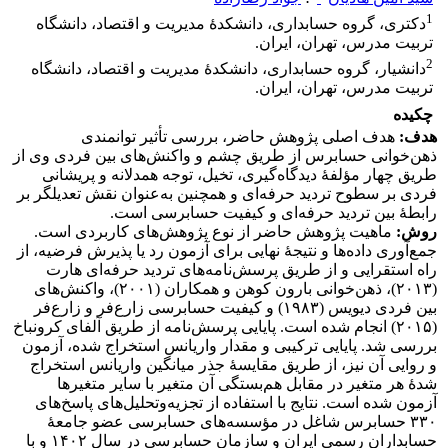
1
دکتری، گروه حسابداری، دانشکدۀ مدیریت و اقتصاد، دانشگاه
تربیت مدرس، تهران، ایران.
2
دانشیار، گروه حسابداری، دانشکدۀ مدیریت و اقتصاد، دانشگاه
تربیت مدرس، تهران، ایران.
چکیده
هدف:
هدف اصلی پژوهش حاضر، بررسی تأثیر توانمندی
ذهن‌خوانی حسابرس از طریق چشم و واکنش‌های بین فردی وی از
طریق چهار مؤلفۀ دیدگاه‌گیری، تخیل، توجه همدلانه و پریشانی
فردی بر سطوح تردید حرفه‌ای و همچنین به‌عنوان نقش تعدیلگر بر
رابطۀ بین تردید حرفه‌ای و کیفیت حسابرسی است.
روش:
ماهیت پژوهش حاضر از نوع پژوهش‌های کاربردی است.
جمع‌آوری داده‌ها و نتیجۀ نهایی برای آزمون رد یا پذیرش فرضیه، از
راه استقرایی و از طریق پرسش‌نامه‌های تردید حرفه‌ای هارت
(۲۰۱۳)، ذهن‌خوانی بارون کوهن و همکاران (۲۰۰۱)، واکنش‌های
بین فردی دیویس (۱۹۸۳) و کیفیت حسابرسی زارع‌فر و زارع‌فر
(۲۰۱۵) انجام شده است. پایایی پرسش‌نامه از طریق آلفای کرونباخ
بررسی شد. پایایی ترکیبی و مقدار واریانس استخراج شده، آزمون
و روایی آن نیز، از طریق مقایسۀ جذر میانگین واریانس استخراج
شدۀ هر متغیر در مقابل هم‌بستگی آن متغیر با سایر متغیرها
آزمون شده است. نتایج با استفاده از تجزیه‌وتحلیل‌های پاسخ‌های
۳۳۰ حسابرس شاغل در مؤسسه‌های حسابرسی عضو جامعۀ
حسابداران رسمی ایران و سازمان حسابرسی در سال ۱۴۰۲ و با