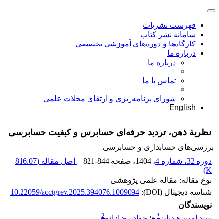
فهرست نشریات
سامانه نشر کتاب
کارگاه‌ها و دوره‌های آموزشی تخصصی
درباره ما
درباره ما
تماس با ما
شورای برنامه‌ریزی و ارتقای مجلات علمی
English
نظریۀ ذهن، تردید حرفه‌‌‏ای حسابرس و کیفیت حسابرسی
بررسی‏‌های حسابداری و حسابرسی
دوره 32، شماره 4
، 1404
، صفحه
821-844
اصل مقاله (
816.07
)
K
نوع مقاله: مقاله علمی پژوهشی
شناسه دیجیتال (DOI):
10.22059/acctgrev.2025.394076.1009094
نویسندگان
2
1
*
سید امین هادیان
؛
جواد رضازاده