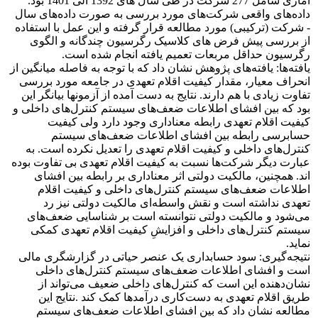
آماری شامل 277 شرکت در طی سال های 1392 الی 1401 بود.
داده‌های واقعی شرکت‌های مورد بررسی به صورت داده‌های سال
- شرکت (ترکیبی) مورد مطالعه قرار گرفته و این عمل با استفاده
از بررسی پیش فرض های کلاسیک رگرسیون چندگانه و الگوی
رگرسیون حداقل مربعات تعمیم یافته انجام شده است.
یافته‌ها: یافته‌های پژوهش نشان داد که با توجه به فاصله میانگین از
انحراف معیار، مقدار کیفیت اقلام تعهدی در جامعه مورد بررسی
تفاوت زیادی با هم دارند. نتایج به دست آمده از آزمونها بیانگر این
بود که بین افشای اطلاعات ضعف‌های سیستم کنترل‌های داخلی و
کیفیت اقلام تعهدی رابطه معناداری وجود دارد ولی کیفیت
حسابرسی رابطه بین افشای اطلاعات ضعف‌های سیستم
کنترل‌های داخلی و کیفیت اقلام تعهدی را تعدیل نکرده است. به
عبارت دیگر شرکت‌ها نسبت به کیفیت اقلام تعهدی بی تفاوت بوده
اند. همچنین، مالکیت دولتی اثر معناداری بر رابطه بین افشای
اطلاعات ضعف‌های سیستم کنترل‌های داخلی و کیفیت اقلام
تعهدی نداشته است و نقش واسطه‌ای مالکیت دولتی نیز رد‌
می‌شود و مالکیت دولتی نتوانسته است بر شناسایی ضعف‌های
سیستم کنترل‌های داخلی و افزایشِ کیفیت اقلام تعهدی کمکی
نماید.
نتیجه‌گیری: سود حسابداری یک عنصر حیاتی در گزارشگری مالی
است و افشای اطلاعات ضعف‌های سیستم کنترل‌های داخلی
نشان‌دهنده این است که کنترل‌های داخلی ضعیف می‌تواند از
طریق اقلام تعهدی به دست‌کاری درآمدها کمک کند .نتایج این
مطالعه نشان داد که بین افشای اطلاعات ضعف‌های سیستم