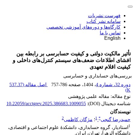
فهرست نشریات
سامانه نشر کتاب
کارگاه‌ها و دوره‌های آموزشی تخصصی
تماس با ما
English
تأثیر مالکیت دولتی و کیفیت حسابرسی بر رابطه بین
افشای اطلاعات ضعف‌های سیستم کنترل‌های داخلی و
کیفیت اقلام تعهدی
بررسی‏‌های حسابداری و حسابرسی
دوره 32، شماره 4
، 1404
، صفحه
757-786
اصل مقاله (
537.37
)
K
نوع مقاله: مقاله علمی پژوهشی
شناسه دیجیتال (DOI):
10.22059/acctgrev.2025.386683.1009055
نویسندگان
2
1
*
حمیدرضا گنجی
؛
مژگان کاظمی
1
استادیار، گروه حسابداری، دانشکدۀ علوم اجتماعی و اقتصادی،
دانشگاه الزهرا، تهران، ایران.