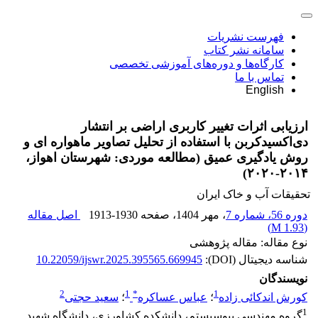
فهرست نشریات
سامانه نشر کتاب
کارگاه‌ها و دوره‌های آموزشی تخصصی
تماس با ما
English
ارزیابی اثرات تغییر کاربری اراضی بر انتشار
دی‌اکسیدکربن با استفاده از تحلیل تصاویر ماهواره ای و
روش یادگیری عمیق (مطالعه موردی: شهرستان اهواز،
۲۰۱۴-۲۰۲۰)
تحقیقات آب و خاک ایران
دوره 56، شماره 7
، مهر 1404
، صفحه
1913-1930
اصل مقاله
)
1.93 M
(
نوع مقاله: مقاله پژوهشی
شناسه دیجیتال (DOI):
10.22059/ijswr.2025.395565.669945
نویسندگان
2
1
*
1
کورش اندکائی زاده
؛
عباس عساکره
؛
سعید حجتی
1
گروه مهندسی بیوسیستم، دانشکده کشاورزی، دانشگاه شهید