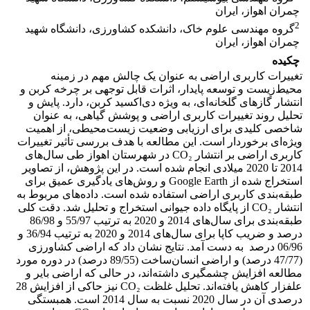
چمران اهواز، ایران
2
گروه مهندسی علوم خاک، دانشکده کشاورزی، دانشگاه شهید
چمران اهواز، ایران
چکیده
تغییرات کاربری اراضی به عنوان یک چالش مهم در زمینه
محیط‌زیست و توسعه پایدار، اثرات قابل توجهی بر چرخه کربن و
انتشار گازهای گلخانه‌ای، به ویژه دی‌اکسید کربن، دارد. پایش و
تحلیل روند تغییرات کاربری اراضی و پوشش گیاهی، به عنوان
شاخصی کلیدی برای ارزیابی وضعیت زیست‌محیطی، از اهمیت
ویژه‌ای برخوردار است. این مطالعه با هدف بررسی تأثیر تغییرات
کاربری اراضی بر انتشار CO₂ در شهرستان اهواز طی سال‌های
2014 تا 2020 میلادی انجام شده است. در این پژوهش، از تصاویر
استخراج شده از Google Earth و روش‌های یادگیری عمیق برای
طبقه‌بندی کاربری اراضی استفاده شده است. داده‌های مربوط به
انتشار CO₂ از پایگاه داده جیوانی استخراج و تحلیل شد. دقت کلی
طبقه‌بندی برای سال‌های 2014 و 2020 به ترتیب 55/97 و 86/98
درصد و ضریب کاپا برای سال‌های 2014 و 2020 به ترتیب 36/94 و
06/96 درصد به دست آمد. نتایج نشان داد که اراضی کشاورزی
(47/77 درصد) و اراضی انسان‌ساخت (89/55 درصد) در دوره مورد
مطالعه افزایش چشمگیری داشته‌اند، در حالی که اراضی بایر و
علفزار کاهش یافته‌اند. تحلیل غلظت CO₂ نیز حاکی از افزایش 28
درصدی آن در سال 2020 نسبت به سال 2014 است. همبستگی