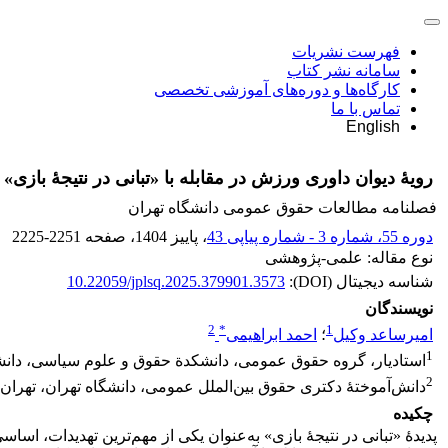
فهرست نشریات
سامانه نشر کتاب
کارگاه‌ها و دوره‌های آموزشی تخصصی
تماس با ما
English
رویۀ دیوان داوری ورزش در مقابله با «تبانی در نتیجۀ بازی»
فصلنامه مطالعات حقوق عمومی دانشگاه تهران
دوره 55، شماره 3 - شماره پیاپی 43
، پاییز 1404
، صفحه
2225-2251
نوع مقاله: علمی-پژوهشی
شناسه دیجیتال (DOI):
10.22059/jplsq.2025.379901.3573
نویسندگان
2
*
1
امیرساعد وکیل
؛
احمد ابراهیمی
1
استادیار، گروه حقوق عمومی، دانشکدة حقوق و علوم سیاسی، دانشگا
2
دانش‌آموختۀ دکتری حقوق بین‌الملل عمومی، دانشگاه تهران، تهران،
چکیده
پدیدۀ «تبانی در نتیجۀ بازی» به‌عنوان یکی از مهم‌ترین تهدیدات، اسا