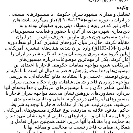
چکیده
تساهل و مدارای مشهود سران حکومتی با میسیونرهای مسیحی
در ایران به دوره صفویه(۱۱۴۸–۹۰۷ ق) باز می‌گردد. پادشاهان
قاجار نیز که در رویه و مسلک دینی پیرو صفویان بودند و به
دین‌مداری شهره بودند، از آغاز، با حضور و فعالیت میسیونرهای
منفرد مسیحی چون هنری مارتین، جوزف ولف و ... در ایران
مقابله نکردند. حال در میان گروه‌های تبشیری که از اواسط دوره
قاجار(1344-1193ق) وارد ایران شدند، هیئت‌های تبشیری آمریکایی،
اولین گروه‌ میسیونری پروتستان بودند که کار تبشیر در ایران را
آغاز کردند. یکی از مهم‌ترین موضوعات درباره میسیون‌های
آمریکایی، شیوه مواجهه مقامات حکومتی قاجار با اعضای این
میسیون‌ها بوده است. پژوهش حاضر به دنبال آن است تا با تکیه بر
روش توصیفی- تحلیلی و با استناد به منابع کتابخانه‌ای، به بررسی
مواجهه درباریان قاجار شامل شاهان، وزرا، حکام محلی، سران
نظامی، شاهزادگان و ... با میسیونرهای آمریکایی و فعالیت‌های آنها
بپردازد. دستاوردهای پژوهش نشان می‌دهد مواجهه سران قاجار با
میسیونرهای آمریکایی در دو گونه تعاملی و تقابلی تقسیم‌بندی
می‌شود. بدین ترتیب، هر یک از مقامات قاجار با توجه به شرایط
حاکم، منافع، علاقه به مدرنیته، نوع عملکرد میسیونرهای آمریکایی
در قبال مسلمانان و ... رفتارهای متفاوتی از خود نشان می‌دادند و
به حمایت و یا مقابله با آنها می‌پرداختند. همچنین میزان تعامل و
همکاری مقامات قاجار نسبت به مخالفت و مقابله آنها با
میسیونرهای آمریکایی بیشتر بود. همین امر موجبات گسترش