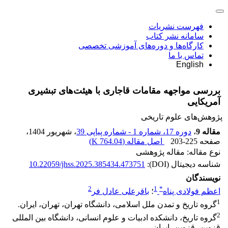
فهرست نشریات
سامانه نشر کتاب
کارگاه‌ها و دوره‌های آموزشی تخصصی
تماس با ما
English
بررسی مواجهه مقامات قاجاری با هیئت‌های تبشیری
آمریکایی
پژوهش‌های علوم تاریخی
مقاله 9
،
دوره 17، شماره 1 - شماره پیاپی 39
، شهریور 1404
،
صفحه
203-225
اصل مقاله (
764.04 K
)
نوع مقاله: مقاله پژوهشی
شناسه دیجیتال (DOI):
10.22059/jhss.2025.385434.473751
نویسندگان
2
1
*
اعظم فولادی پناه
؛
باقرعلی عادل فر
1
گروه تاریخ و تمدن ملل اسلامی، دانشگاه تهران، تهران، ایران.
2
گروه تاریخ، دانشکده ادبیات و علوم انسانی، دانشگاه بین المللی
قزوین، قزوین، ایران.