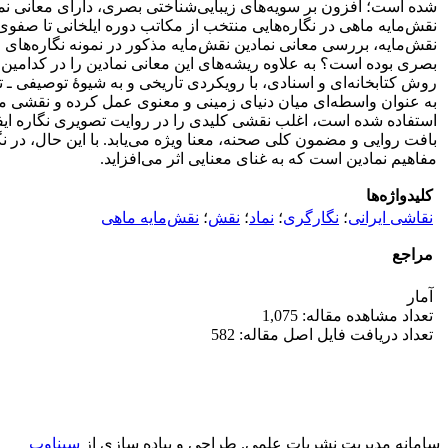
شده است؛ افزون بر سویه‌های زیبایی‌شناختی بصری، دارای معانی نما
نقش‌مایه ماهی در نگاره‌هایی منتخب از مکاتب دوره ایلخانی تا صفو
نقش‌مایه، بررسی معانی نمادین نقش‌مایه مذکور در نمونه نگاره‌های 
بصری بوده است؟ به علاوه ریشه‌های این معانی نمادین را در کدامی
روش کتابخانه‌ای و اسنادی، با رویکردی تاریخی و به شیوۀ توصیفی ـ ت
به عنوان واسطه‌ای میان دنیای زمینی و معنوی عمل کرده و نقشی مهم د
استفاده شده است، اغلب نقشی کلیدی را در روایت تصویری نگاره ایفا 
بافت روایی و مضمون کلی صحنه، معنا ویژه می‌یابد. با این حال، در نگ
مفاهیم نمادین است که به غنای معنایی اثر می‌افزاید.
کلیدواژه‌ها
نقاشی ایرانی
؛
نگارگری
؛
نماد
؛
نقش
؛
نقش‌مایه ماهی
مراجع
آمار
تعداد مشاهده مقاله: 1,075
تعداد دریافت فایل اصل مقاله: 582
سامانه مدیریت نشریات علمی.
طراحی و پیاده سازی از
سیناوب