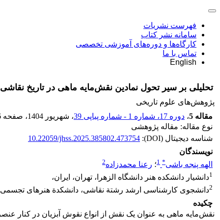
فهرست نشریات
سامانه نشر کتاب
کارگاه‌ها و دوره‌های آموزشی تخصصی
تماس با ما
English
تحلیلی بر سیر تحول نمادین نقش‌مایه ماهی در تاریخ نقاشی ا
پژوهش‌های علوم تاریخی
مقاله 5
،
دوره 17، شماره 1 - شماره پیاپی 39
، شهریور 1404
، صفحه
6
نوع مقاله: مقاله پژوهشی
شناسه دیجیتال (DOI):
10.22059/jhss.2025.385802.473754
نویسندگان
2
1
*
الهه پنجه باشی
؛
رعنا محمدزاده
1
دانشیار دانشکده هنر دانشگاه الزهرا، تهران، ایران،
2
دانشجوی کارشناسی ارشد رشتة نقاشی، دانشکدة هنرهای تجسمی، دا
چکیده
نقش‌مایه ماهی به عنوان یک نقش از انواع نقوش آبزیان در کنار عنصر 