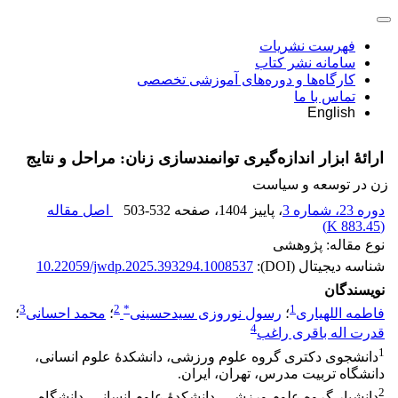
فهرست نشریات
سامانه نشر کتاب
کارگاه‌ها و دوره‌های آموزشی تخصصی
تماس با ما
English
ارائۀ ابزار اندازه‌گیری توانمندسازی زنان: مراحل و نتایج
زن در توسعه و سیاست
دوره 23، شماره 3
، پاییز 1404
، صفحه
503-532
اصل مقاله
)
883.45 K
(
نوع مقاله: پژوهشی
شناسه دیجیتال (DOI):
10.22059/jwdp.2025.393294.1008537
نویسندگان
3
2
*
1
فاطمه اللهیاری
؛
رسول نوروزی سیدحسینی
؛
محمد احسانی
؛
4
قدرت اله باقری راغب
1
دانشجوی دکتری گروه علوم ورزشی، دانشکدۀ علوم انسانی،
دانشگاه تربیت مدرس، تهران، ایران.
2
دانشیار گروه علوم ورزشی، دانشکدۀ علوم انسانی، دانشگاه