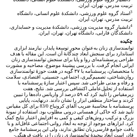
تربیت مدرس، تهران، ایران.
3
استاد گروه علوم ورزشی، دانشکدۀ علوم انسانی، دانشگاه
تربیت مدرس، تهران، ایران.
4
دانشیار گروه مدیریت ورزشی، دانشکدۀ مدیریت و حسابداری،
دانشکدگان فارابی، دانشگاه تهران، تهران، ایران.
چکیده
توانمندسازی زنان به‌عنوان محور توسعۀ پایدار، نیازمند ابزاری
استاندارد برای سنجش ابعاد چندگانۀ آن است. این مقاله با هدف
طراحی پرسشنامه‌ای روا و پایا برای سنجش توانمندسازی زنان
ایرانی انجام گرفت. با بررسی پیشینۀ موضوع، مصاحبه و مشورت
با متخصصان، پرسشنامه با ۳۷ گویه در هفت حوزۀ توانمندسازی
روان‌شناختی، تصمیم‌گیری، اجتماعی، جنسیتی، اقتصادی، سلامت
و رفاه و مدنی طراحی شد. سپس اعتبار سازۀ پرسشنامه با
استفاده از تحلیل‌عاملی اکتشافی بررسی شد. نتایج، هفت
زیرمقیاس را تأیید کرد که ۵۹ درصد از واریانس داده‌ها را تبیین
کردند و ساختار منطقی ابزار را نشان دادند. درنهایت، پایایی
پرسشنامه با محاسبۀ ضریب آلفای کرونباخ 83/0 برای کل مقیاس
تأیید شد که حاکی از همسانی درونی مطلوب بود. استفاده از نمونۀ
بزرگ و ترکیب روش‌های کیفی و کمی به افزایش اعتبار نتایج کمک
کرد. ابزارهای موجود از توجه به ابعاد روانی-اجتماعی غافل‌اند و با
بافت جوامع فارسی‌زبان تطابق ندارند، ولی این پرسشنامۀ جامع
قادر است ابعاد پیچیدۀ توانمندسازی زنان را در بافت فرهنگی-