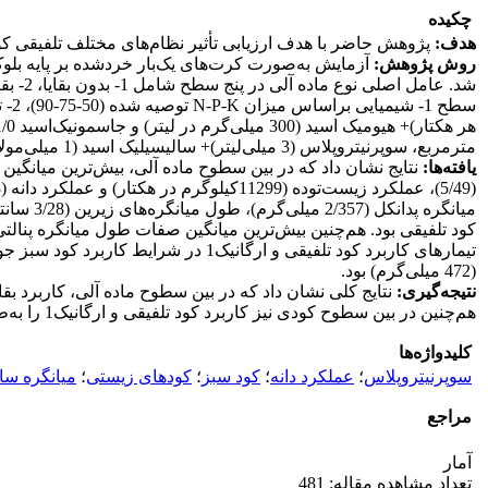
چکیده
هدف:
پژوهش حاضر با هدف ارزیابی تأثیر نظام‌های مختلف تلفیقی ک
روش پژوهش:
مترمربع، سوپرنیتروپلاس (3 میلی‌لیتر)+ سالیسیلیک اسید (1 میلی‌مولار) بودند.
یافته
ها:
(472 میلی‌گرم) بود.
نتیجه‌گیری:
نتایج کلی نشان داد که در بین سطوح ماده آلی، کاربرد ب
هم‌چنین در بین سطوح کودی نیز کاربرد کود تلفیقی و ارگانیک1 را به‌طور معنی‌داری نسبت به تیمارهای کاربرد تنهایی کود شیمیایی و ارگانیک2 افزایش دهند.
کلیدواژه‌ها
سوپرنیتروپلاس
؛
عملکرد دانه
؛
کود سبز
؛
کودهای زیستی
؛
میانگره سا
مراجع
آمار
تعداد مشاهده مقاله: 481