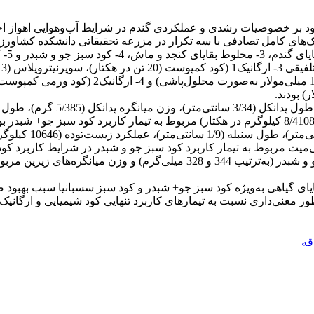
ود بر خصوصیات رشدی و عملکردی گندم در شرایط آب‌وهوایی اهواز اج
شد. ع
(5/49)، عملکرد زیست‌توده (11299کیلوگرم در هکتار) و عملکرد دانه (8/4108 کیلوگرم در هکتار) مربو
تیمارهای کاربرد کود تلفیقی و ارگانیک1 در شرایط کاربرد کود سبز جو و شبدر (ب
قایای گیاهی به‌ویژه کود سبز جو+ شبدر و کود سبز سسبانیا سبب بهبود
قه