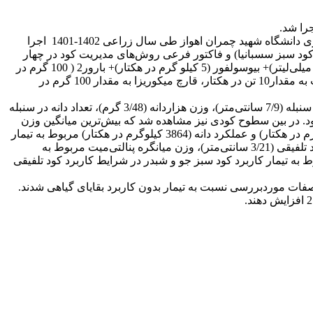
را شد.
آزمایش به‌صورت کرت‌های یک‌بار خردشده بر پایه بلوک‌های کامل تصادفی با سه تکرار در مزرعه تحقیقاتی دانشکده کشاورزی دانشگاه شهید چمران اهواز طی سال زراعی 1402-1401 اجرا
امل اصلی نوع ماده آلی در پنج سطح شامل 1-­ بدون بقایا، 2- بقایای گندم، 3- مخلوط بقایای کنجد و ماش، 4- کود سبز جو و شبدر و 5- کود سبز سسبانیا) و فاکتور فرعی روش‌های مدیریت کود در چهار
سطح 1-­ شیمیایی براساس میزان N-P-K توصیه شده (50-75-90)، 2- تلفیقی 3- ارگانیک1 (کود کمپوست (20 تن در هکتار)، سوپرنیتروپلاس (3 میلی‌لیتر)+ بیوسولفور (5 کیلو گرم در هکتار)+ بارور2 ( 100 گرم در
هر هکتار)+ هیومیک اسید (300 میلی‌گرم در لیتر) و جاسمونیک‌اسید 1/0 میلی‌مولار به‌صورت محلول‌پاشی) و 4- ارگانیک2 (کود ورمی کمپوست به مقدار10 تن در هکتار، قارچ میکوریزا به مقدار 100 گرم در
نتایج نشان داد که در بین سطوح ماده آلی، بیش‌ترین میانگین طول پدانکل (3/34 سانتی‌متر)، وزن میانگره پدانکل (5/385 گرم)، طول سنبله (7/9 سانتی‌متر)، وزن هزاردانه (3/48 گرم)، تعداد دانه در سنبله
ط به تیمار کاربرد کود سبز جو+ شبدر بود. در بین سطوح کودی نیز مشاهده شد که بیش‌ترین میانگین وزن
میانگره پدانکل (2/357 میلی‌گرم)، طول میانگره‌های زیرین (3/28 سانتی‌متر)، طول سنبله (1/9 سانتی‌متر)، عملکرد زیست‌توده (10646 کیلوگرم در هکتار) و عملکرد دانه (3864 کیلوگرم در هکتار) مربوط به تیمار
کود تلفیقی بود. هم‌چنین بیش‌ترین میانگین صفات طول میانگره پنالتی‌میت مربوط به تیمار کاربرد کود سبز جو و شبدر در شرایط کاربرد کود تلفیقی (3/21 سانتی‌متر)، وزن میانگره پنالتی‌میت مربوط به
ه‌ترتیب 344 و 328 میلی‌گرم) و وزن میانگره‌های زیرین مربوط به تیمار کاربرد کود سبز جو و شبدر در شرایط کاربرد کود تلفیقی
 صفات موردبررسی نسبت به تیمار بدون کاربرد بقایای گیاهی شدند.