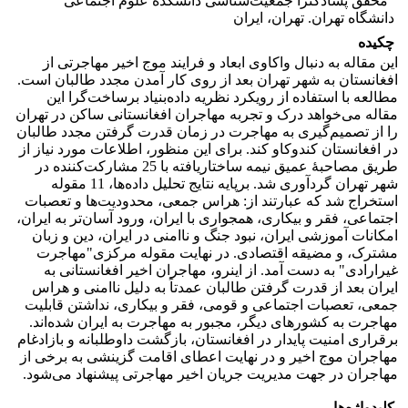
محقق پسادکترا جمعیت‌شناسی دانشکده علوم اجتماعی
دانشگاه تهران. تهران، ایران
چکیده
این مقاله به دنبال واکاوی ابعاد و فرایند موج اخیر مهاجرتی از
افغانستان به شهر تهران بعد از روی کار آمدن مجدد طالبان است.
مطالعه با استفاده از رویکرد نظریه داده‌بنیاد برساخت‌گرا این
مقاله می‌خواهد درک و تجربه مهاجران افغانستانی ساکن در تهران
را از تصمیم‌گیری به مهاجرت در زمان قدرت گرفتن مجدد طالبان
در افغانستان کندوکاو کند. برای این منظور، اطلاعات مورد نیاز از
طریق مصاحبۀ عمیق نیمه ساختاریافته با 25 مشارکت‌کننده در
شهر تهران گردآوری شد. برپایه نتایج تحلیل داده‌ها، 11 مقوله
استخراج شد که عبارتند از: هراس جمعی، محدودیت‌ها و تعصبات
اجتماعی، فقر و بیکاری، همجواری با ایران، ورود آسان‌تر به ایران،
امکانات آموزشی ایران، نبود جنگ و ناامنی در ایران، دین و زبان
مشترک، و مضیقه اقتصادی. در نهایت مقوله مرکزی"مهاجرت
غیرارادی" به دست آمد. از اینرو، مهاجران اخیر افغانستانی به
ایران بعد از قدرت گرفتن طالبان عمدتاً به دلیل ناامنی و هراس
جمعی، تعصبات اجتماعی و قومی، فقر و بیکاری، نداشتن قابلیت
مهاجرت به کشورهای دیگر، مجبور به مهاجرت به ایران شده‌اند.
برقراری امنیت پایدار در افغانستان، بازگشت داوطلبانه و بازادغام
مهاجران موج اخیر و در نهایت اعطای اقامت گزینشی به برخی از
مهاجران در جهت مدیریت جریان اخیر مهاجرتی پیشنهاد می‌شود.
کلیدواژه‌ها