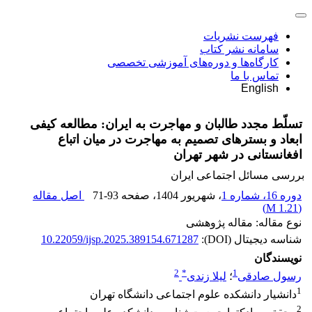
فهرست نشریات
سامانه نشر کتاب
کارگاه‌ها و دوره‌های آموزشی تخصصی
تماس با ما
English
تسلّط مجدد طالبان و مهاجرت به ایران: مطالعه کیفی
ابعاد و بسترهای تصمیم به مهاجرت در میان اتباع
افغانستانی‌ در شهر تهران
بررسی مسائل اجتماعی ایران
دوره 16، شماره 1
، شهریور 1404
، صفحه
71-93
اصل مقاله
)
1.21 M
(
نوع مقاله: مقاله پژوهشی
شناسه دیجیتال (DOI):
10.22059/ijsp.2025.389154.671287
نویسندگان
2
*
1
رسول صادقی
؛
لیلا زندی
1
دانشیار دانشکده علوم اجتماعی دانشگاه تهران
2