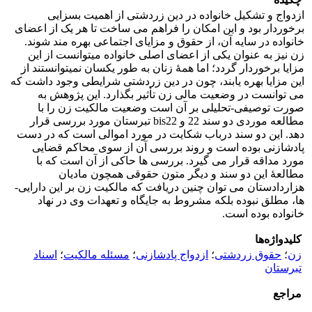
ازدواج و تشکیل خانواده در دین زردشتی از اهمیت بسزایی
برخوردار بود و این امکان را فراهم می­ ساخت تا هر یک از اعضای
خانواده در سایه آن، از حقوق و مزایای اجتماعی بهره­ مند شوند.
زن نیز به عنوان یکی از اعضای اصلی خانواده می­توانست از این
مزایا برخوردار گردد؛ اما همۀ زنان به طور یکسان نمی­توانستند از
این مزایا بهره یابند، چون در دین زردشتی شرایطی وجود داشت که
می­ توانست در وضعیت مالی زن تأثیر بگذارد. این پژوهش به
صورت توصیفی-تحلیلی بر آن است وضعیت مالکیت زن را با
مطالعه موردی دو سند 22 و bis22 تبرستان مورد بررسی قرار
دهد. این دو سند درباب شکایت در مورد اموالی است که در دست
پادشازنی بوده است و روند بررسی آن از سوی محاکم قضایی
مورد مداقه قرار می­ گیرد. بررسی­ ها حاکی از آن است که با
مطالعۀ این دو سند و دیگر متون حقوقی همچون مادیان
هزاردادستان می ­توان چنین دریافت که مالکیت زن بر این دارایی­
ها، مطلق نبوده بلکه مشروط به جایگاه و تعهدات وی در نهاد
خانواده بوده است.
کلیدواژه‌ها
زن
؛
حقوق زردشتی
؛
ازدواج پادشازنی
؛
مسئله مالکیت
؛
اسناد
تبرستان
مراجع