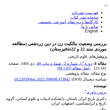
فهرست نشریات
سامانه نشر کتاب
کارگاه‌ها و دوره‌های آموزشی تخصصی
تماس با ما
English
بررسی وضعیت مالکیت زن در دین زردشتی (مطالعه
موردی سند 22 و bis22تبرستان)
پژوهش‌های علوم تاریخی
مقاله 6
،
دوره 17، شماره 2 - شماره پیاپی 40
، دی 1404
، صفحه
123-141
اصل مقاله (
1.05 M
)
نوع مقاله: مقاله پژوهشی
شناسه دیجیتال (DOI):
10.22059/jhss.2025.399698.473842
نویسنده
*
پروین داوری
دکتری تاریخ ایران باستان، دانشکده ادبیات و علوم انسانی، گروه
تاریخ و ایرانشناسی، اصفهان، ایران.
چکیده