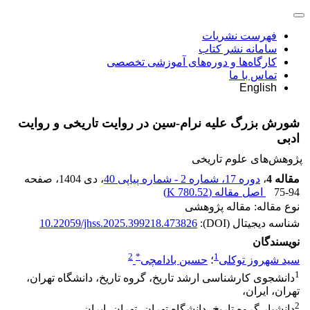
فهرست نشریات
سامانه نشر کتاب
کارگاه‌ها و دوره‌های آموزشی تخصصی
تماس با ما
English
شورش بزرگ علیه نرام-سین در روایت تاریخی و روایت
ادبی
پژوهش‌های علوم تاریخی
مقاله 4
،
دوره 17، شماره 2 - شماره پیاپی 40
، دی 1404
، صفحه
75-94
اصل مقاله (
780.52 K
)
نوع مقاله: مقاله پژوهشی
شناسه دیجیتال (DOI):
10.22059/jhss.2025.399218.473826
نویسندگان
2
*
1
سید شهروز توکلی
؛
حسین بادامچی
1
دانشجوی کارشناسی ارشد تاریخ، گروه تاریخ، دانشگاه تهران،
تهران، ایران،
2
دانشیار گروه تاریخ، دانشگاه تهران، تهران، ایران،