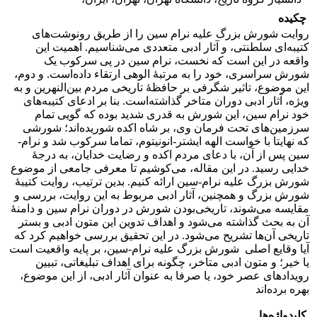
چکیده
روایت شورش بزرگ علیه نرام سین را از طریق رونوشت‌های
کتیبه‌ای سلطنتی، و آثار ادبی متعددی می‌شناسیم. اهمیت این
واقعه در این است که نخست، نرام سین در پی سرکوب یک
شورش سراسری، خود را به مرتبۀ الوهی ارتقاء داده‌است. و دوم،
این موضوع، تاثیر شگرفی بر حافظۀ تاریخی مردم بین‌النهرین و به
ویژه، آثار ادبی دوران متاخر گذاشته‌است. بنا بر ادعای کتیبه‌های
خود نرام سین، این شورش به قدری شدید بوده که گویی تمام
سرزمین‌های تحت فرمان وی، بر شاه اکده شوریده‌اند؛ شورشی
که نهایتا با خواست الهه ایشتر-انونیتوم، تماما سرکوب شد و نرام-
سین پس از آن، با دعای مردم اکده و رضایت خدایان، به درجۀ
خدایی رسید. در این مقاله، می‌کوشیم تا معرفی جامعی از موضوع
شورش بزرگ علیه نرام-سین ارائه کنیم. بدین ترتیب، روایت کتیبۀ
شورش بزرگ و همچنین، آثار ادبی مربوط به این روایت، بررسی و
مقایسه می‌شوند، تاریخی‌بودن شورش در دوران نرام سین و دامنۀ
آن به بحث گذاشته می‌شود و اهداف تدوین این متون ادبی و بستر
تاریخی آن‌ها تشریح می‌شود. در این تحقیق بررسی خواهیم کرد که
آیا وقایع اصلی شورش بزرگ علیه نرام-سین، بر پایه واقعیت است
یا خیر؛ و متون ادبی متاخر، چگونه برای اهداف تبلیغاتی، تبیین
رویدادهای عصر خود، یا صرفا به عنوان آثار ادبی، از این موضوع،
بهره‌ برده‌اند
کلیدواژه‌ها