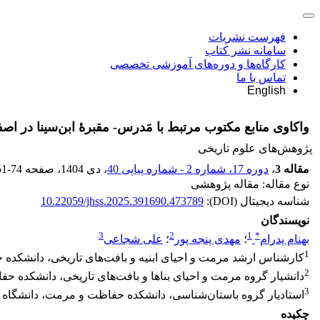
فهرست نشریات
سامانه نشر کتاب
کارگاه‌ها و دوره‌های آموزشی تخصصی
تماس با ما
English
واکاوی منابع مکتوب مرتبط با مَدرس- مقبرۀ ابن‌سینا در اصف
پژوهش‌های علوم تاریخی
مقاله 3
،
دوره 17، شماره 2 - شماره پیاپی 40
، دی 1404
، صفحه
51-74
نوع مقاله: مقاله پژوهشی
شناسه دیجیتال (DOI):
10.22059/jhss.2025.391690.473789
نویسندگان
3
2
1
*
بهنام پدرام
؛
مهدی پنجه پور
؛
علی شجاعی
1
کارشناس ارشد مرمت و احیای ابنیه و بافت‌های تاریخی، دانشکده 
2
دانشیار گروه مرمت و احیای بناها و بافت‌های تاریخی، دانشکده ح
3
استادیار گروه باستان‌شناسی، دانشکده حفاظت و مرمت، دانشگاه ه
چکیده