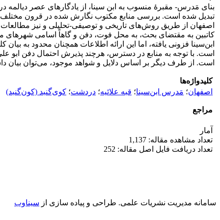
بنای مَدرس- مقبرۀ منسوب به ابن سینا، از یادگارهای عصر دیالمه د
تبدیل شده است. بررسی منابع مکتوب نگارش شده در قرون مختلف که به
اصفهان از طریق روش‌های تاریخی و توصیفی-تحلیلی و نیز مطالعات مق
کاتبین به مقتضای بحث، به محل فوت، دفن و گاهاً اسامی شهرهای محل
ابن‌سینا فزونی یافته، اما این ارائه اطلاعات همچنان محدود به بیا
است. با توجه به منابع در دسترس، هرچند پذیرش احتمال دفن ابو علی
است. از طرف دیگر بر اساس دلایل و شواهد موجود، می‌توان بیان دا
کلیدواژه‌ها
اصفهان
؛
مَدرس ابن‌سینا
؛
قبه علائیه
؛
دردشت
؛
کوی‌گنبد (کون‌گنبد)
مراجع
آمار
تعداد مشاهده مقاله: 1,137
تعداد دریافت فایل اصل مقاله: 252
سامانه مدیریت نشریات علمی.
طراحی و پیاده سازی از
سیناوب