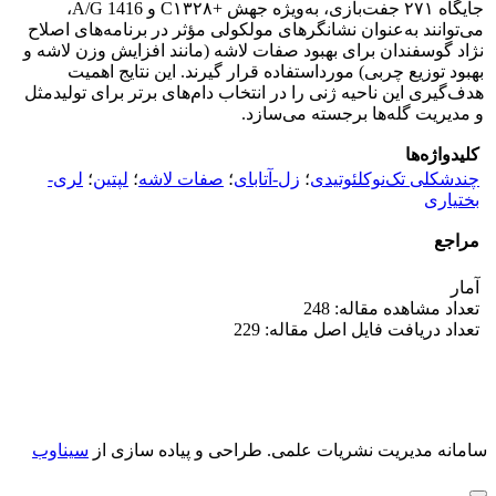
جایگاه ۲۷۱ جفت‌بازی، به‌ویژه جهش +C۱۳۲۸ و A/G 1416،
می‌توانند به‌عنوان نشانگرهای مولکولی مؤثر در برنامه‌های اصلاح
نژاد گوسفندان برای بهبود صفات لاشه (مانند افزایش وزن لاشه و
بهبود توزیع چربی) مورداستفاده قرار گیرند. این نتایج اهمیت
هدف‌گیری این ناحیه ژنی را در انتخاب دام‌های برتر برای تولیدمثل
و مدیریت گله‌ها برجسته می‌سازد.
کلیدواژه‌ها
چندشکلی تک‌نوکلئوتیدی
؛
زل‌-آتابای
؛
صفات لاشه
؛
لپتین
؛
لری-
بختیاری
مراجع
آمار
تعداد مشاهده مقاله: 248
تعداد دریافت فایل اصل مقاله: 229
سامانه مدیریت نشریات علمی.
طراحی و پیاده سازی از
سیناوب