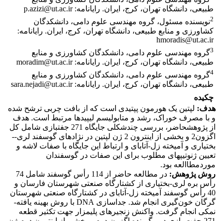
طبیعی، دانشگاه تهران، کرج، ایران. رایانامه: p.azizi@ut.ac.ir
2
نویسنده مسئول، گروه مهندسی علوم دامی، دانشکدگان
کشاورزی و منابع طبیعی، دانشگاه تهران، کرج، ایران. رایانامه:
hmoradis@ut.ac.ir
3
گروه مهندسی علوم دامی، دانشکدگان کشاورزی و منابع
طبیعی، دانشگاه تهران، کرج، ایران. رایانامه: moradim@ut.ac.ir
4
گروه مهندسی علوم دامی، دانشکدگان کشاورزی و منابع
طبیعی، دانشگاه تهران، کرج، ایران. رایانامه: sara.nejadi@ut.ac.ir
چکیده
هدف:
لپتین یک هورمون پپتیدی است که از بافت چربی ترشح شده
و با مصرف خوراک، رشد و متابولیسم لیپیدها مرتبط است. هدف
از پژوهشحاضر، بررسی چندشکلی جایگاه 271 جفت­بازی شامل کل
اگزون2 و بخشی از اینترون 2 ژن لپتین در نژادهای گوسفند لری-­
بختیاری و آمیخته­ زل-آتابای و ارتباط این جایگاه­ با صفات لاشه و
تعیین ژنوتیپ­های مطلوب برای این صفات در گوسفندان
موردمطاالعه بود.
روش پژوهش:
در مطالعه حاضر از 114 رأس گوسفند شامل 74
رأس بره لری-بختیاری از کشتارگاه صنعتی شهرستان فارسان و
40 رأس گوسفند آمیخته زل-آتابای در کشتارگاه صنعتی شهرستان
گرگان خون‌گیری انجام شد. جداسازی DNA با روش بهینه یافته-
نمکی انجام گرفت. واکنش زنجیره­ای پلیمزار جهت تکثیر قطعه
271 جفت بازی دربرگیرنده اگزون دوم و بخشی از اینترون دوم ژن