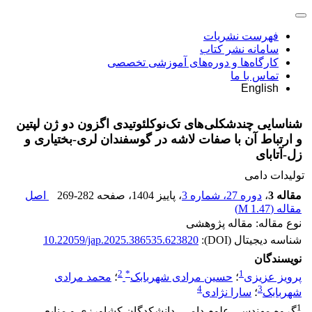
فهرست نشریات
سامانه نشر کتاب
کارگاه‌ها و دوره‌های آموزشی تخصصی
تماس با ما
English
شناسایی چندشکلی‌های تک‌نوکلئوتیدی اگزون دو ژن لپتین
و ارتباط آن با صفات لاشه در گوسفندان لری-بختیاری و
زل-آتابای
تولیدات دامی
مقاله 3
،
دوره 27، شماره 3
، پاییز 1404
، صفحه
269-282
اصل
مقاله (
1.47 M
)
نوع مقاله: مقاله پژوهشی
شناسه دیجیتال (DOI):
10.22059/jap.2025.386535.623820
نویسندگان
2
*
1
پرویز عزیزی
؛
حسین مرادی شهربابک
؛
محمد مرادی
4
3
شهربابک
؛
سارا نژادی
1
گروه مهندسی علوم دامی، دانشکدگان کشاورزی و منابع