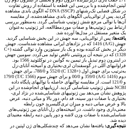
لپتین انجام‌شده و با بررسی این قطعه با استفاده از روش تفاوت
در شکل فضایی تک‌رشته­ای DNA (SSCP) نُه الگوی باندی مشاهده
گردید. پس از توالی‌یابی الگوهای باندی مشاهده‌شده،‌ از مقایسه
آن‌ها با توالی مرجع شش ژنوتیپ شناسایی گردد. به‌منظور بررسی
ارتباط بین ژنوتیپ‌ها و صفات موردمطاالعه، اثر ژنوتیپ به‌عنوان
یک متغیر مستقل در مدل‌ها آورده‌ شد.
یافته‌ها:
پس از توالی‌یابی، سه جهش در این بخش شناسایی گردید.
جهش (A/G) 1416 که در نژادهای ایرانی مشاهده شده‌­است. جهش
دیگر در بخش کدکننده بوده و یک باز سیتوزین وارد توالی گشته (+C
1328) که در نتیجه آن پروتئینی ناقص تولید می‌گردد. سومین جهش
در اینترون دوم تبدیل باز تیمین به گوانین در نوکلئوتید 1566 ­بود.
فراوانی­های آللی در گوسفندان لری-بختیاری و آمیخته آتابای-زل
به‌ترتیب برای جهش اول (+C 1328) 552/0 و 788/0، برای جهش
دوم (A/G 1416) 359/0 و 00/0 و برای جهش سوم (T/C 1566) 179/0
و 121/0 است. از مقایسه توالی­های حاصله با توالی­های پایگاه داده
NCBI شش ژنوتیپ شناسایی گردید. ارزیابی­های انجام‌شده در این
پژوهش نشان می‌دهد بین ژنوتیپ­های شناسایی‌شده در نژاد لری-
بختیاری با صفات دور سینه، قد دام، دور بالا و میانی دنبه، عرض
بالا و عرض میانی دنبه و میزان تری‌گلیسرید خون رابطه
معنی‌داری وجود داشت. در آمیخته‌های زل-آتابای بین ژنوتیپ‌های
شناسایی‌شده با صفات وزن لاشه و دور پایین دنبه رابطه معنی­دای
دیده شد.
نتیجه‌گیری:
یافته‌ها نشان می‌دهد که چندشکلی‌های ژن لپتین در