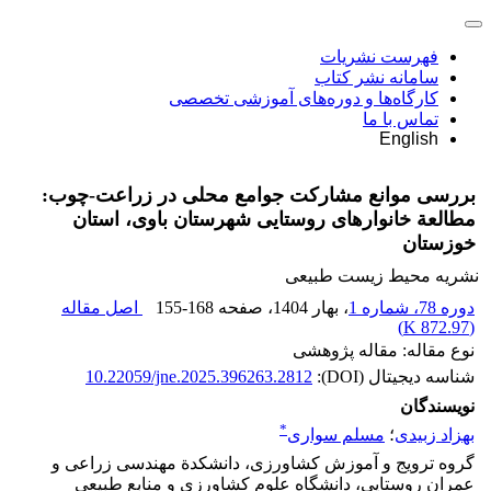
فهرست نشریات
سامانه نشر کتاب
کارگاه‌ها و دوره‌های آموزشی تخصصی
تماس با ما
English
بررسی موانع مشارکت جوامع محلی در زراعت-چوب:
مطالعة خانوارهای روستایی شهرستان باوی، استان
خوزستان
نشریه محیط زیست طبیعی
دوره 78، شماره 1
، بهار 1404
، صفحه
155-168
اصل مقاله
)
872.97 K
(
نوع مقاله: مقاله پژوهشی
شناسه دیجیتال (DOI):
10.22059/jne.2025.396263.2812
نویسندگان
*
بهزاد زبیدی
؛
مسلم سواری
گروه ترویج و آموزش کشاورزی، دانشکدة مهندسی زراعی و
عمران روستایی، دانشگاه علوم کشاورزی و منابع طبیعی