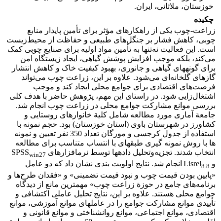
خوزستان، ملاثانی، ایران.
چکیده
زراعت
-
چوب یکی از راهکارهای مؤثر برای تأمین پایدار منابع
چوبی، کاهش فشار بر جنگل‌های طبیعی و حفاظت از محیط‌زیست
است. این فعالیت نه‌تنها به تأمین مواد اولیه برای صنایع چوبی کمک
می‌کند، بلکه موجب افزایش پوشش گیاهی، ایجاد زیستگاه امن
برای گونه‏های گیاهی و جانوری، بهبود کیفیت خاک و کاهش انتشار
گازهای گلخانه‌ای می‌شود. علاوه بر این، زراعت چوب می‌تواند
فرصت‌های اقتصادی برای جوامع محلی ایجاد کند و موجب
اشتغال‌زایی شود. در راستای این مهم، پژوهش حاضر با هدف کلی
بررسی موانع مشارکت جوامع محلی در زراعت چوب انجام شد.
جامعة ‏آماری مورد مطالعه شامل کلیة خانوارهای روستایی و
کشاورز در شهرستان باوی (استان خوزستان) بود. حجم نمونه با
استفاده از جدول کرجسی و مورگان تعداد 350 نفر تعیین و نمونه
‏ها با روش نمونه ‏گیری طبقه‏ای با انتساب متناسب برای مطالعه
انتخاب شدند. تجزیه‌و‌تحلیل داده‏ها توسط نرم‏افزارهای SPSS
win27
و Lisrel
انجام شد. نتایج اولویت ‏بندی نشان داد که دو عامل
8.8
«پایین بودن قیمت چوب و نبود قیمت تضمینی» و «فقدان طرح‌ها و
برنامه‌های جامع در حوزة زراعت چوب» مهمترین مانع از دیدگاه
جوامع محلی هستند. علاوه بر این، نتایج تحلیل عاملی اکتشافی و
تأییدی موانع مشارکت جوامع را در عامل‏های موانع آموزشی، موانع
اقتصادی، موانع اجتماعی، موانع روانشناختی و موانع قانونی و