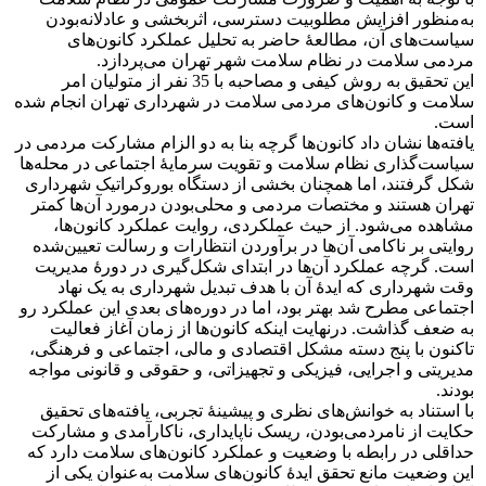
به‌منظور افزایش مطلوبیت دسترسی، اثربخشی و عادلانه‌بودن
سیاست‌های آن، مطالعۀ حاضر به تحلیل عملکرد کانون‌های
مردمی سلامت در نظام سلامت شهر تهران می‌پردازد.
این تحقیق به روش کیفی و مصاحبه با 35 نفر از متولیان امر
سلامت و کانون‌های مردمی سلامت در شهرداری تهران انجام شده
است.
یافته‌ها نشان داد کانون‌ها گرچه بنا به دو الزام مشارکت مردمی در
سیاست‌گذاری نظام سلامت و تقویت سرمایۀ اجتماعی در محله‌ها
شکل گرفتند، اما همچنان بخشی از دستگاه بوروکراتیک شهرداری
تهران هستند و مختصات مردمی و محلی‌بودن درمورد آن‌ها کمتر
مشاهده می‌شود. از حیث عملکردی، روایت عملکرد کانون‌ها،
روایتی بر ناکامی آن‌ها در برآوردن انتظارات و رسالت تعیین‌شده
است. گرچه عملکرد آن‌ها در ابتدای شکل‌گیری در دورۀ مدیریت
وقت شهرداری که ایدۀ آن با هدف تبدیل شهرداری به یک نهاد
اجتماعی مطرح شد بهتر بود، اما در دوره‌های بعدی این عملکرد رو
به ضعف گذاشت. درنهایت اینکه کانون‌ها از زمان آغاز فعالیت
تاکنون با پنج دسته مشکل اقتصادی و مالی، اجتماعی و فرهنگی،
مدیریتی و اجرایی، فیزیکی و تجهیزاتی، و حقوقی و قانونی مواجه
بودند.
با استناد به خوانش‌های نظری و پیشینۀ تجربی، یافته‌های تحقیق
حکایت از نامردمی‌بودن، ریسک ناپایداری، ناکارآمدی و مشارکت
حداقلی در رابطه با وضعیت و عملکرد کانون‌های سلامت دارد که
این وضعیت مانع تحقق ایدۀ کانون‌های سلامت به‌عنوان یکی از