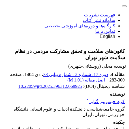
فهرست نشریات
سامانه نشر کتاب
کارگاه‌ها و دوره‌های آموزشی تخصصی
تماس با ما
English
کانون‌های سلامت و تحقق مشارکت مردمی در نظام
سلامت شهر تهران
توسعه محلی (روستائی-شهری)
مقاله 4
،
دوره 17، شماره 2 - شماره پیاپی 33
، دی 1404
، صفحه
283-300
اصل مقاله (
1.01 M
)
شناسه دیجیتال (DOI):
10.22059/jrd.2025.396312.668925
نویسنده
*
کرم حبیب‌پور گتابی
گروه جامعه‌شناسی، دانشکدۀ ادبیات و علوم انسانی دانشگاه
خوارزمی، تهران، ایران
چکیده
با توجه به اهمیت و ضرورت مشارکت عمومی در نظام سلامت