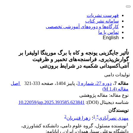
فهرست نشریات
سامانه نشر کتاب
کارگاه‌ها و دوره‌های آموزشی تخصصی
تماس با ما
English
تأثیر جایگزینی یونجه و کاه با برگ مورینگا اولیفرا بر
گوارش‌پذیری، فراسنجه‌های تخمیر و ظرفیت
آنتی‌اکسیدانی شکمبه در شرایط برون‌تنی
تولیدات دامی
مقاله 7
،
دوره 27، شماره 3
، پاییز 1404
، صفحه
321-333
اصل
مقاله (
1.4 M
)
نوع مقاله: مقاله پژوهشی
شناسه دیجیتال (DOI):
10.22059/jap.2025.393585.623841
نویسندگان
2
1
*
مهدی نصرآبادی
؛
زهرا قنبریان
1
نویسنده مسئول، گروه علوم دامی، دانشکده کشاورزی،
دانشگاه بوعلی سینا، همدان، ایران. رایانامه: