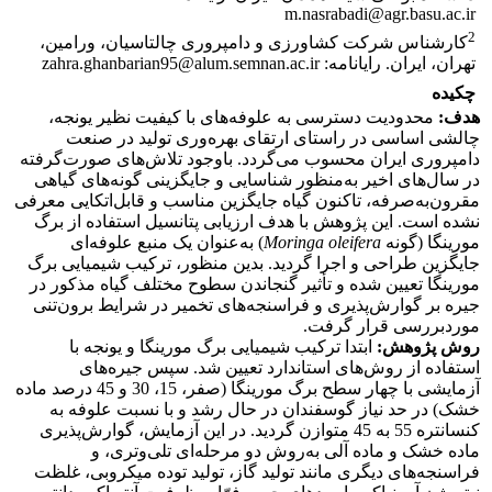
m.nasrabadi@agr.basu.ac.ir
2
کارشناس شرکت کشاورزی و دامپروری چالتاسیان، ورامین،
تهران، ایران. رایانامه: zahra.ghanbarian95@alum.semnan.ac.ir
چکیده
هدف:
محدودیت دسترسی به علوفه‌های با کیفیت نظیر یونجه،
چالشی اساسی در راستای ارتقای بهره‌وری تولید در صنعت
دامپروری ایران محسوب می‌گردد. باوجود تلاش‌های صورت‌گرفته
در سال‌های اخیر به‌منظور شناسایی و جایگزینی گونه‌های گیاهی
مقرون‌به‌صرفه، تاکنون گیاه جایگزین مناسب و قابل‌اتکایی معرفی
نشده است. این پژوهش با هدف ارزیابی پتانسیل استفاده از برگ
مورینگا (گونه
oleifera
Moringa
) به‌عنوان یک منبع علوفه‌ای
جایگزین طراحی و اجرا گردید. بدین منظور، ترکیب شیمیایی برگ
مورینگا تعیین شده و تأثیر گنجاندن سطوح مختلف گیاه مذکور در
جیره بر گوارش‌پذیری و فراسنجه‌های تخمیر در شرایط برون‌تنی
موردبررسی قرار گرفت.
روش پژوهش:
ابتدا ترکیب شیمیایی برگ مورینگا و یونجه با
استفاده از روش‌های استاندارد تعیین شد. سپس جیره‌های
آزمایشی با چهار سطح برگ مورینگا (صفر، 15، 30 و 45 درصد ماده
خشک) در حد نیاز گوسفندان در حال رشد و با نسبت علوفه به
کنسانتره 55 به 45 متوازن گردید. در این آزمایش، گوارش‌پذیری
ماده خشک و ماده آلی به‌روش دو مرحله‌ای تلی‌وتری، و
فراسنجه‌های دیگری مانند تولید گاز، تولید توده میکروبی، غلظت