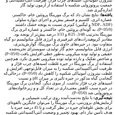
نیتروژن آمونیاکی، اسیدهای چرب فرّار، ظرفیت آنتی‌اکسیدانتی و
جمعیت پروتوزوآیی شکمبه با استفاده از آزمون تولید گاز
اندازه‌گیری شد.
یافته‌ها:
نتایج نشان داد که برگ مورینگا پروتئین خام، خاکستر،
عصاره اتری، کلسیم و فسفر بیش‌تر و اجزای دیواره سلولی
(NDF، ADF و لیگنین) کم‌تری نسبت به یونجه خشک داشتند
(05/0>P)، به گونه‌ای پروتئین خام، خاکستر و عصاره اتری برگ
مورینگا به‌ترتیب 3/48، 8/25 و 3/33 درصد بیش‌تر از یونجه بود.
مقادیر کربوهیدرات‌های غیرفیبری و انرژی قابل متابولیسم دو گیاه
متفاوت نبود. در جیره‌های حاوی برگ مورینگا، گوارش‌پذیری،
انرژی قابل متابولیسم، حجم گاز تولیدی، سوبسترای تجزیه‌شده
حقیقی و تولید توده میکروبی به‌طور خطی افزایش یافت (05/0>P)
و شاخص تفکیک و بازده تولید توده میکروبی تغییری نکرد. هم‌چنین
استفاده از برگ مورینگا در جیره غلظت اسیدهای چرب فرّار و
ظرفیت آنتی‌اکسیدانتی شکمبه را به میزان قابل‌توجهی افزایش و
غلظت نیتروژن آمونیاکی شکمبه را کاهش داد (05/0>P)، درحالی‌که
گنجاندن گیاه مذکور در جیره تأثیری بر میزان pH و نسبت
اسیدهای چرب فرّار نداشت. از سوی دیگر، گنجاندن برگ مورینگا
در جیره سبب کاهش معنی‌داری در تعداد کل و و زیرخانواده‌های
پروتوزوآیی شد (05/0>P).
نتیجه‌گیری:
با نتایج به‌دست‌آمده روی ترکیب شیمیایی و
آزمایش‌های برون‌تنی، برگ مورینگا را می‌توان جایگزین بالقوه‌ای
برای بخش علوفه‌ای جیره در نظر گرفت و تا 45 درصد جیره با
هدف تأمین نیاز دام، بهبود تخمیر و وضعیت آنتی‌اکسیدانتی شکمبه