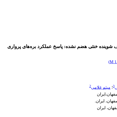
ف شوینده خنثی هضم نشده: پاسخ عملکرد بره‌های پرواری
)
1.
2
3
ی
؛
میثم غلامی
فهان،ایران
هان، ایران.
هان، ایران