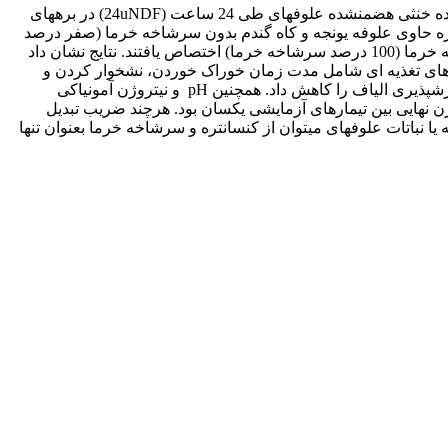
هدف از این پژوهش، بررسی جایگزینی سطوح مختلف سرشاخه خرما بجای منابع علوفه­ای معمول جیره بر اساس گوارش­پذیری الیاف شوینده خنثی هضم­نشده علوفه­ای طی 24 ساعت (24uNDF) در بره­های
تعداد 24 رأس بره نر افشاری (با میانگین سن 3 تا 4 ماه و میانگین وزن بدن 3±33 کیلوگرم) به 3 تیمار آزمایشی به صورت: 1) جیره حاوی علوفه یونجه و کاه گندم بدون سرشاخه خرما (صفر درصد
سرشاخه خرما)، 2) جایگزینی 50 درصد علوفه با سرشاخه خرما (50 درصد سرشاخه خرما) و 3) جایگزینی 100 درصد علوفه جیره با سرشاخه خرما (100 درصد سرشاخه خرما) اختصاص یافتند. نتایج نشان داد
 کمتر بود. رفتارهای تغذیه ای شامل مدت زمان خوراک خوردن، نشخوار کردن و
زمان جویدن کل تحت تأثیر تیمارهای آزمایشی قرار نگرفتند. مصرف سرشاخه خرما اثری بر گوارش­پذیری ماده خشک نداشت اما میزان گوارش­پذیری الیاف را کاهش داد. همچنین pH و نیتروژن آمونیاکی
ن نهایی بین تیمارهای آزمایشی یکسان بود. هرچند ضریب تبدیل
باتات علوفه­ای می­توان از کنسانتره و سرشاخه خرما بعنوان تنها