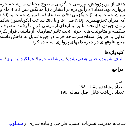
که میزان تجزیه­پذیری NDF طی 
شکمبه و متابولیت ­های خونی تحت تاثیر تیمارهای آزمایشی قرار نگر
غذایی با افزایش سطح سرشاخه خرما در جیره تمایل به کاهش داشت. بط
منبع علوفه­ای در جیره دام­های پرواری استفاده کرد.
کلیدواژه‌ها
الیاف شوینده خنثی هضم نشده
؛
سرشاخه خرما
؛
عملکرد پرواری
؛
نس
مراجع
آمار
تعداد مشاهده مقاله: 252
تعداد دریافت فایل اصل مقاله: 196
سامانه مدیریت نشریات علمی.
طراحی و پیاده سازی از
سیناوب