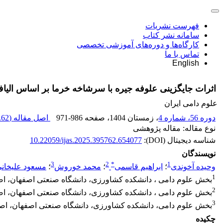
فهرست نشریات
سامانه نشر کتاب
کارگاه‌ها و دوره‌های آموزشی تخصصی
تماس با ما
English
اثرات جایگزینی علوفه جیره با سرشاخه خرما بر اساس الیا
علوم دامی ایران
دوره 56، شماره 4
، زمستان 1404
، صفحه
971-986
اصل مقاله (
62 M
نوع مقاله: مقاله پژوهشی
شناسه دیجیتال (DOI):
10.22059/ijas.2025.395762.654077
نویسندگان
3
2
*
1
وحیده آخوندی
؛
ابراهیم قاسمی
؛
محمد خوروش
؛
مسعود علیخان
1
بخش علوم دامی ، دانشکده کشاورزی، دانشگاه صنعتی اصفهان، اص
2
بخش علوم دامی ، دانشکده کشاورزی، دانشگاه صنعتی اصفهان، اصف
3
بخش علوم دامی، دانشکده کشاورزی، دانشگاه صنعتی اصفهان، اصف
چکیده