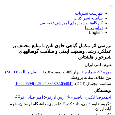
فهرست نشریات
سامانه نشر کتاب
کارگاه‌ها و دوره‌های آموزشی تخصصی
تماس با ما
English
بررسی اثر مکمل گیاهی حاوی تانن با منابع مختلف بر
عملکرد رشد، وضعیت ایمنی و سلامت گوساله‫های
شیرخوار هلشتاین‬
علوم دامی ایران
دوره 57، شماره 1
، بهار 1405
، صفحه
1-18
اصل مقاله (
1.68 M
)
نوع مقاله: مقاله پژوهشی
شناسه دیجیتال (DOI):
10.22059/ijas.2025.385892.654041
نویسندگان
2
*
1
1
احمدرضا ایکدری باصیری
؛
آرش آذرفر
؛
امیر فدایی فر
1
گروه علوم دامی، دانشکده کشاورزی، دانشگاه لرستان، خرم
آباد، ایران
2