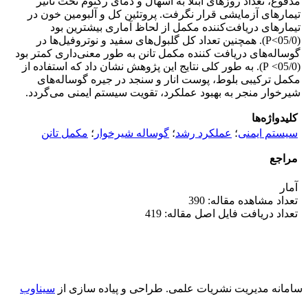
مدفوع، تعداد روزهای ابتلا به اسهال و دمای رکتوم تحت تأثیر
تیمارهای آزمایشی قرار نگرفت. پروتئین کل و آلبومین خون در
تیمارهای دریافت‌کننده مکمل از لحاظ آماری بیشترین بود
(05/0>P). همچنین تعداد کل گلبول‌های سفید و نوتروفیل‌ها در
گوساله‌های دریافت کننده مکمل تانن به طور معنی‌داری کمتر بود
(05/0> P). به طور کلی نتایج این پژوهش نشان داد که استفاده از
مکمل ترکیبی بلوط، پوست انار و سنجد در جیره گوساله‌های
شیرخوار منجر به بهبود عملکرد، تقویت سیستم ایمنی می‌گردد.
کلیدواژه‌ها
سیستم ایمنی
؛
عملکرد رشد
؛
گوساله شیرخوار
؛
مکمل تانن
مراجع
آمار
تعداد مشاهده مقاله: 390
تعداد دریافت فایل اصل مقاله: 419
سامانه مدیریت نشریات علمی.
طراحی و پیاده سازی از
سیناوب