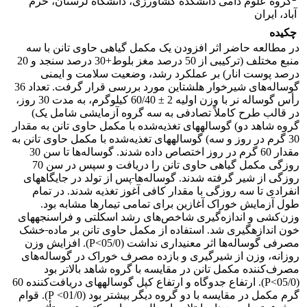
گروه علوم دامی دانشکده کشاورزی، دانشگاه لرستان، خرم
آباد، ایران
چکیده
در مطالعه حاضر اثر افزودن یک مکمل گیاهی حاوی تانن با سه
منبع مختلف (ترکیبی از 50 درصد مغز بلوط+30 درصد سنجد و 20
درصد پوست انار) بر عملکرد رشد، وضعیت سلامت و ایمنی
گوساله‌های شیرخوار هلشتاین مورد بررسی قرار گرفت. تعداد 36
رأس گوساله نر با وزن اولیه 2 ± 60/40 کیلوگرم، به مدت 30 روز،
در قالب طرح کاملاً تصادفی به سه گروه آزمایشی شامل یک)
گروه شاهد دو) گوساله‫های تغذیه‌شده با مکمل حاوی تانن به مقدار
30 گرم در روز و سه) گوساله‫های تغذیه‌شده با مکمل حاوی تانن به
مقدار 60 گرم در روز اختصاص داده شدند. گوساله‌ها تا سن 30
روزگی مکمل گیاهی حاوی تانن را دریافت و سپس در سن 70
روزگی از شیر گرفته شدند. گوساله‌ها
پس از تولد در جایگاه‫های
انفرادی تا سه روزگی با مقدار کافی آغوز تغذیه شدند. در تمام
طول آزمایش خوراک آغازین برای تمامی تیمارها مشابه بود.
وزن‌کشی و اندازه‌گیری شاخص‌های رشد اسکلتی و فراسنجه‫های
خون اندازه‫گیری شد. استفاده از مکمل حاوی تانن بر ماده‫
خشک
مصرفی گوساله‌ها اثر معنی‫داری نداشت (05/0>P). افزایش وزن
روزانه، وزن از شیرگیری و بازده مصرف خوراک در گوساله‌های
مصرف‌کننده مکمل تانن در مقایسه با گروه شاهد بالاتر بود
(05/0>P). ارتفاع جدوگاه و ارتفاع کپل گوساله‫های دریافت‌کننده 60
گرم مکمل در مقایسه با دو گروه دیگر بیشتر بود (01/0> P). قوام