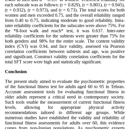
each subscale was as follows: (r = 0.829), (r = 0.801), (r = 0.945),
(r = 0.932), (r = 0.973), and (r = 0.73). The total scores for both
women and men exceeded 0.75, and the overall reliability ranged
from 0.40 to 0.75, indicating moderate to good reliability. Intra-
rater reliability coefficients for the subscales were above 75%. For
the *8-foot walk and reach* test, it was 0.637. Inter-rater
reliability coefficients for the subtests were greater than 75% for
both genders and 98% for the entire scale. The content validity
index (CVI) was 0.94, and face validity, assessed via Pearson
correlation coefficients between subtests and age, was positive
and significant. Construct validity correlation coefficients for the
total SFT score were high and statistically significant.
Conclusion
The present study aimed to evaluate the psychometric properties
of the functional fitness test for adults aged 60 to 95 in Tehran.
Accurate assessment tools for evaluating functional fitness in
older adults represent a critical need in contemporary society.
Such tools enable the measurement of current functional fitness
levels, allowing for appropriate physical activity
recommendations tailored to different age groups. While
numerous studies have established the validity and reliability of
functional fitness assessments for adults over 60, this evidence
comes from non-Iranian populations. As psychometric experts