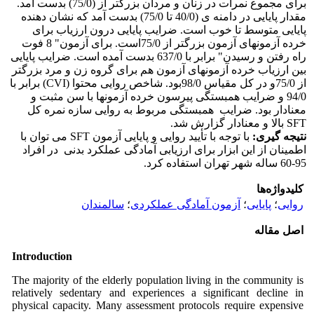
برای مجموع نمرات در زنان و مردان بزرگتر از (75/0) بدست آمد.
مقدار پایایی در دامنه ی (40/0 تا 75/0) بدست آمد که نشان دهنده
پایایی متوسط تا خوب است. ضرایب پایایی درون ارزیاب برای
خرده آزمون­های آزمون بزرگتر از 75/0است. برای آزمون" 8 فوت
راه رفتن و رسیدن" برابر با 637/0 بدست آمده است. ضرایب پایایی
بین ارزیاب خرده آزمون­های آزمون هم برای گروه زن و مرد بزرگتر
از 75/0و در کل مقیاس 98/0بود. شاخص روایی محتوا (CVI) برابر با
94/0 و ضرایب همبستگی پیرسون خرده آزمون­ها با سن مثبت و
معنادار بود. ضرایب همبستگی مربوط به روایی سازه­ نمره کل
SFT بالا و معنادار گزارش شد.
نتیجه­ گیری:
با توجه با تأیید روایی و پایایی آزمون SFT می توان با
اطمینان از این ابزار برای ارزیابی آمادگی عملکرد بدنی در افراد
95-60 ساله شهر تهران استفاده کرد.
کلیدواژه‌ها
روایی
؛
پایایی
؛
آزمون آمادگی عملکردی
؛
سالمندان
اصل مقاله
Introduction
The majority of the elderly population living in the community is
relatively sedentary and experiences a significant decline in
physical capacity. Many assessment protocols require expensive