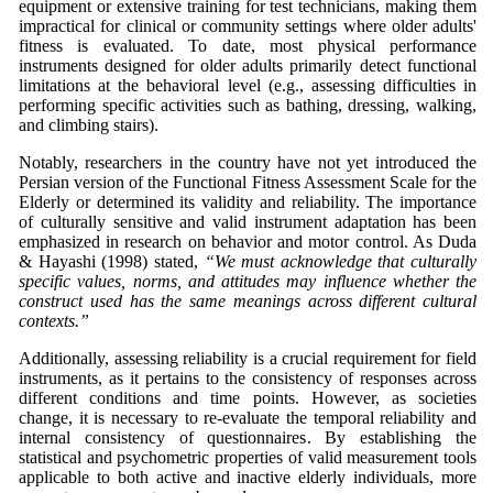
equipment or extensive training for test technicians, making them
impractical for clinical or community settings where older adults'
fitness is evaluated. To date, most physical performance
instruments designed for older adults primarily detect functional
limitations at the behavioral level (e.g., assessing difficulties in
performing specific activities such as bathing, dressing, walking,
and climbing stairs).
Notably, researchers in the country have not yet introduced the
Persian version of the Functional Fitness Assessment Scale for the
Elderly or determined its validity and reliability. The importance
of culturally sensitive and valid instrument adaptation has been
emphasized in research on behavior and motor control. As Duda
& Hayashi (1998) stated,
“We must acknowledge that culturally
specific values, norms, and attitudes may influence whether the
construct used has the same meanings across different cultural
contexts.”
Additionally, assessing reliability is a crucial requirement for field
instruments, as it pertains to the consistency of responses across
different conditions and time points. However, as societies
change, it is necessary to re-evaluate the temporal reliability and
internal consistency of questionnaires. By establishing the
statistical and psychometric properties of valid measurement tools
applicable to both active and inactive elderly individuals, more