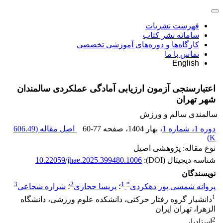
فهرست نشریات
سامانه نشر کتاب
کارگاه‌ها و دوره‌های آموزشی تخصصی
تماس با ما
English
اعتبارسنجی آزمون ارزیابی آمادگی عملکردی سالمندان
شهر تهران
سالمندی سالم و ورزش
دوره 1، شماره 1
، بهار 1404
، صفحه
60-77
اصل مقاله (
606.49
)
K
نوع مقاله: پژوهشی اصیل
شناسه دیجیتال (DOI):
10.22059/jhae.2025.399480.1006
نویسندگان
3
2
1
*
پروانه شمسی پور دهکردی
؛
پریسا حجازی
؛
شراره شجاعی
1
دانشیار گروه رفتار حرکتی، دانشکده علوم ورزشی، دانشگاه
الزهرا، تهران ایران
2
استادیار