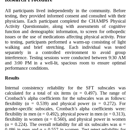
All participants lived independently in the community. Before
testing, they provided informed consent and consulted with their
physicians. Each participant completed the CHAMPS Physical
Activity Questionnaire, along with assessments of cognitive
function and demographic information, to screen for orthopedic
issues or the use of medications affecting physical activity. Prior
to testing, participants performed a warm-up consisting of light
walking and brief stretching. Each individual was tested
separately in a controlled environment to avoid group
interference. Testing sessions were conducted between 9:30 AM
and 3:00 PM in a well-lit, spacious room to ensure optimal
performance conditions.
Results
Internal consistency reliability for the SFT subscales was
calculated for a total of six items (α = 0.497). The range of
Cronbach’s alpha coefficients for the subscales was as follows:
flexibility (α = 0.539) and physical power (α = 0.272). For
gender-specific subscales, Cronbach’s alpha coefficients were:
flexibility in men (α = 0.492), physical power in men (α = 0.313),
flexibility in women (α = 0.560), and physical power in women
(α = 0.224). The overall reliability for all six subscales was α =
0.486 in men and α = 0.557 in women. Test-retest reliability for