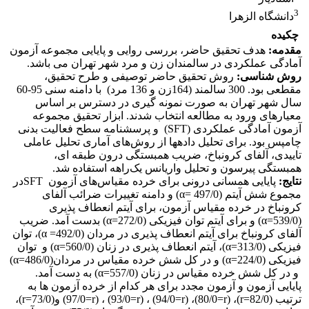
3
دانشگاه الزهرا
چکیده
مقدمه:
هدف تحقیق حاضر، بررسی روایی و پایایی مجموعه آزمون
آمادگی عملکردی در سالمندان زن و مرد شهر تهران می باشد.
روش ­شناسی:
روش تحقیق حاضر توصیفی و طرح تحقیق،
مقطعی بود. 300 سالمند (164زن و 136 مرد) با دامنه سنی 95-60
سال شهر تهران به صورت نمونه گیری در دسترس بر اساس
معیارهای ورود به مطالعه انتخاب شدند. ابزار تحقیق مجموعه
آزمون آمادگی عملکردی (SFT) و پرسشنامه سطح فعالیت بدنی
چامپس بود. برای تحلیل داده­ها از روش‌های آماری تحلیل عاملی
تاییدی، آلفای کرونباخ، ضریب همبستگی درون طبقه ای،
همبستگی پیرسون و تحلیل واریانس یک‌راهه استفاده شد.
نتایج:
پایایی همسانی درونی برای خرده مقیاس‌های آزمون SFTدر
مجموع شش آیتم (497/0 =α) و دامنه تغییرات ضرائب آلفای
کرونباخ در خرده مقیاس­ آزمون، برای آیتم انعطاف پذیری
(539/0=α) و برای آیتم توان فیزیکی (272/0=α) بدست آمد. ضریب
آلفای کرونباخ برای آیتم انعطاف پذیری در مردان (492/0= α)، توان
فیزیکی (313/0=α)، آیتم انعطاف پذیری در زنان (560/0=α) و توان
فیزیکی (224/0=α) و در کل شش خرده مقیاس در مردان(486/0=α)
و در کل شش خرده مقیاس در زنان (557/0=α) به دست آمد.
پایایی آزمون و آزمون مجدد برای هر کدام از خرده آزمون ها به
ترتیب (82/0=r)، (80/0=r)، (94/0=r) ، (93/0=r) ، (97/0=r) و(73/0=r)،