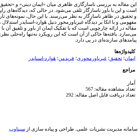
این مقاله به بررسی ناسازگاری ظاهری میان «ایمان دینی» و «تحقیق
است و این با باور ناسازگار تلقی می‌شود. در حالی که، دیدگاه‌های را
و تحقیق در ظاهر ناسازگار به نظر می‌رسند. با این حال، نمونه‌های ت
مفهومی و با اتکا بر دیدگاه غیرباورمحور دنیل هَوارد-اسنایدر استدلا
مقاله در ارائه چارچوبی است که با تفکیک ایمان از باور و تلفیق آ
می‌سازد. یافته‌ها حاکی از آن است که این رویکرد نه‌تنها راه‌حلی ن
پیامدهای سازنده‌ای در پی دارد.
کلیدواژه‌ها
ایمان
؛
تحقیق
؛
غیرباورمحوری
؛
فریدمن
؛
هَوارد-اسنایدر
مراجع
آمار
تعداد مشاهده مقاله: 567
تعداد دریافت فایل اصل مقاله: 292
سامانه مدیریت نشریات علمی.
طراحی و پیاده سازی از
سیناوب