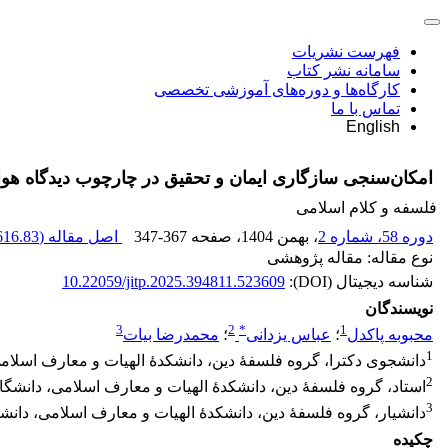
فهرست نشریات
سامانه نشر کتاب
کارگاه‌ها و دوره‌های آموزشی تخصصی
تماس با ما
English
امکان‌سنجی سازگاری ایمان و تحقیق در چارچوب دیدگاه هوار
فلسفه و کلام اسلامی
دوره 58، شماره 2
، بهمن 1404
، صفحه
347-367
اصل مقاله (
616.83 K
نوع مقاله: مقاله پژوهشی
شناسه دیجیتال (DOI):
10.22059/jitp.2025.394811.523609
نویسندگان
3
2
*
1
محبوبه پاکدل
؛
عباس یزدانی
؛
محمدرضا بیات
1
دانشجوی دکترا، گروه فلسفۀ دین، دانشکدۀ الهیات و معارف اسلامی،
2
استاد، گروه فلسفۀ دین، دانشکدۀ الهیات و معارف اسلامی، دانشگاه 
3
دانشیار، گروه فلسفۀ دین، دانشکدۀ الهیات و معارف اسلامی، دانشگا
چکیده