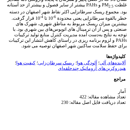
غلظت PM
و PAHs بیشتر از سایر فصول و بیشتر از حد آستانه
2.5
بود. مجموع ریسک سرطان­زایی اکثر نقاط شهر اصفهان در دسته
4-
6-
خطر بالقوة سرطان­زایی یعنی محدودة
10 تا
10 قرار گرفت.
بیشترین میزان ریسک مربوط به مناطق شهری، شهرک­ های
صنعتی و پس از آن ترمینال ­های اتوبوس‌های بین شهری بود. با
توجه به نتایج به‌دست آمده مدیریت کنترل منابع تولید ترکیبات
PAHs و لزوم برنامه ­ریزی در راستای کاهش انتشار این ترکیبات
برای حفظ سلامت ساکنین شهر اصفهان توصیه می ­شود.
کلیدواژه‌ها
آلاینده‌های آلی
؛
آلودگی هوا
؛
ریسک سرطان‌زایی
؛
کیفیت هوا
؛
هیدروکربن‌های آروماتیک چندحلقه‌ای
مراجع
آمار
تعداد مشاهده مقاله: 422
تعداد دریافت فایل اصل مقاله: 230