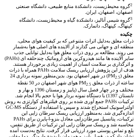
2
گروه محیط‌زیست، دانشکدة منابع طبیعی، دانشگاه صنعتی
اصفهان، اصفهان، ایران.
3
گروه شیمی آنالیز، دانشکدة گیاه و محیط‌زیست، دانشگاه
کپنهاگ، کپنهاگ، دانمارک.
چکیده
ذرات معلق به‌دلیل اثرات متنوعی که بر کیفیت هوای محلی،
منطقه ­ای و جهانی می­ گذارند از آلاینده­ های اصلی هوا به‌شمار
می­ روند. مطالعه بر روی ذرات معلق هوا به‌دلیل توانایی جذب
سایر آلاینده ­ها مانند هیدروکربن ­های آروماتیک چندحلقه­ ای (PAHs)
و اثرگذاری بر سلامت انسان از اهمیت زیادی برخوردار هستند.
هدف از این پژوهش ارزیابی ریسک سلامت PAHs همراه با ذرات
معلق (PM
) در شهر اصفهان بود. بدین‌منظور نمونه ­برداری 24
2.5
ساعته از ذرات معلق PM
هوای شهر اصفهان در 50 نقطة
2.5
مختلف و در چهار فصل سال (پاییز و زمستان 1396 و بهار و
تابستان 1397) با دستگاه نمونه­ بردار هوا با حجم بالا انجام شد.
ترکیبات PAHs جمع ­آوری شده بر روی فیلترهای کوارتزی به روش
اولتراسونیک استخراج شدند و سپس با استفاده از دستگاه GC-MS
اندازه‌گیری شد. به‌منظور ارزیابی ریسک سرطان ­زایی این
ترکیبات، پتانسیل سرطان‌زایی معادل بنزو-ا-پایرن برای PAHs
محاسبه شد و ریسک سرطان ­زایی این ترکیبات از طریق تنفس،
بلع و تماس پوستی مورد ارزیابی قرار گرفت. نتایج به‌دست آمده
نشان داد که در فصل پاییز و همزمان با پدیدة وارونگی دما مقادیر