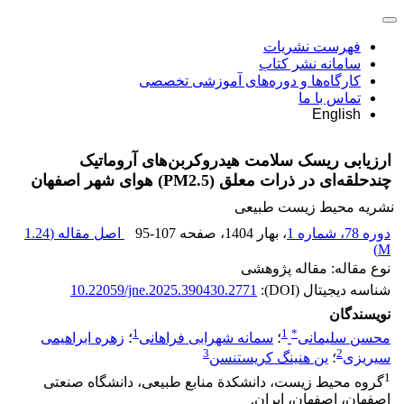
فهرست نشریات
سامانه نشر کتاب
کارگاه‌ها و دوره‌های آموزشی تخصصی
تماس با ما
English
ارزیابی ریسک سلامت هیدروکربن‌های آروماتیک
چندحلقه‌ای در ذرات معلق (PM2.5) هوای شهر اصفهان
نشریه محیط زیست طبیعی
دوره 78، شماره 1
، بهار 1404
، صفحه
95-107
اصل مقاله (
1.24
)
M
نوع مقاله: مقاله پژوهشی
شناسه دیجیتال (DOI):
10.22059/jne.2025.390430.2771
نویسندگان
1
1
*
محسن سلیمانی
؛
سمانه شهرابی فراهانی
؛
زهره ابراهیمی
3
2
سیریزی
؛
ین هنینگ کریستنسن
1
گروه محیط‌ زیست، دانشکدة منابع طبیعی، دانشگاه صنعتی
اصفهان، اصفهان، ایران.