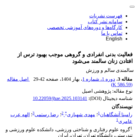
فهرست نشریات
سامانه نشر کتاب
کارگاه‌ها و دوره‌های آموزشی تخصصی
تماس با ما
English
فعالیت بدنی انفرادی و گروهی موجب بهبود ترس از
افتادن زنان سالمند می‌شود
سالمندی سالم و ورزش
مقاله 3
،
دوره 1، شماره 1
، بهار 1404
، صفحه
29-42
اصل مقاله
)
586.59 K
(
نوع مقاله: پژوهشی اصیل
شناسه دیجیتال (DOI):
10.22059/jhae.2025.103141
نویسندگان
3
2
*
1
رامینا آتشگاهیان
؛
مهدی شهبازی
؛
رضا رستمی
؛
الهه عرب
1
عامری
1
گروه علوم رفتاری و شناختی ورزشی، دانشکده علوم ورزشی و
تندرستی، دانشگاه تهران، تهران، ایران