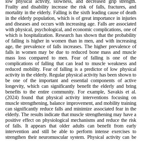
low physical activity, slowness, and decreased grip strength.
Frailty and disability increase the risk of falls, fractures, and
mortality in the elderly. Falling is the sixth leading cause of death
in the elderly population, which is of great importance in injuries
and diseases and occurs with increasing age. Falls are associated
with physical, psychological, and economic complications, one of
which is hospitalization. Research has shown that the probability
of falling is higher in women than in men, and with increasing
age, the prevalence of falls increases. The higher prevalence of
falls in women may be due to reduced bone mass and muscle
mass loss compared to men. Fear of falling is one of the
complications of falling that can lead to muscle weakness and
reduced mobility. Fear of falling is a predictor of low physical
activity in the elderly. Regular physical activity has been shown to
be one of the important and essential components of active
longevity, which can significantly benefit the elderly and bring
benefits to the entire community. For example, Savakis et al.
(2024) found that physical activity interventions focusing on
muscle strengthening, balance improvement, and mobility training
can significantly reduce falls and minimize associated fear in the
elderly. The results indicate that muscle strengthening may have a
positive effect on physiological mechanisms and reduce the risk
of falls. It appears that older adults can benefit from early
intervention and still be able to perform intense exercises to
strengthen their neuromuscular system. Physical activity can be