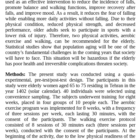
used as an effective intervention to reduce the incidence of falls,
promote balance and walking functions, improve recovery after
falls, and improve mood. As a result, it reduces the fear of falling
while enabling more daily activities without falling. Due to their
physical condition, reduced physical strength, and decreased
performance, older adults seek to participate in sports with a
lower risk of injury. Therefore, two physical activities, aerobic
exercise and walking, can be recommended for the elderly.
Statistical studies show that population aging will be one of the
country’s fundamental challenges in the coming years that society
will have to face. This situation will be hazardous if the elderly
has poor health and irreversible complications threaten society.
Methods
:
The present study was conducted using a quasi-
experimental, pre-test/post-test design. The participants in this
study were elderly women aged 65 to 75 residing in Tehran in the
year 1402 (solar calendar). 40 individuals were selected using
convenience sampling. The subjects underwent training for eight
weeks, placed in four groups of 10 people each. The aerobic
exercise program was implemented for 8 weeks, with a frequency
of three sessions per week, each lasting 30 minutes, with the
consent of the participants. The walking exercise protocol
consisted of 8 sessions of 30 minutes each (three sessions per
week), conducted with the consent of the participants. At the
beginning of the activity, due to the low physical readiness of the