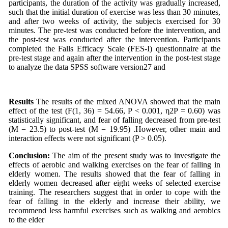
participants, the duration of the activity was gradually increased,
such that the initial duration of exercise was less than 30 minutes,
and after two weeks of activity, the subjects exercised for 30
minutes. The pre-test was conducted before the intervention, and
the post-test was conducted after the intervention. Participants
completed the Falls Efficacy Scale (FES-I) questionnaire at the
pre-test stage and again after the intervention in the post-test stage
to analyze the data SPSS software version27 and
Results
The results of the mixed ANOVA showed that the main
effect of the test (F(1, 36) = 54.66, P < 0.001, η2P = 0.60) was
statistically significant, and fear of falling decreased from pre-test
(M = 23.5) to post-test (M = 19.95) .However, other main and
interaction effects were not significant (P > 0.05).
Conclusion
:
The aim of the present study was to investigate the
effects of aerobic and walking exercises on the fear of falling in
elderly women. The results showed that the fear of falling in
elderly women decreased after eight weeks of selected exercise
training. The researchers suggest that in order to cope with the
fear of falling in the elderly and increase their ability, we
recommend less harmful exercises such as walking and aerobics
to the elder