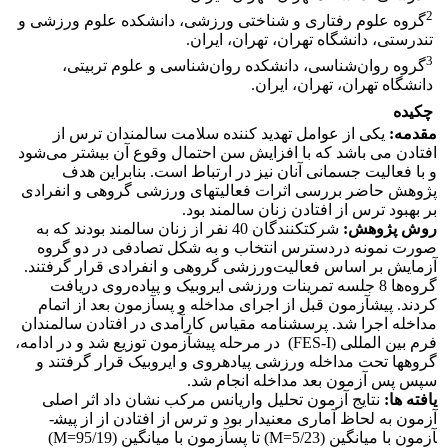
2
گروه علوم رفتاری و شناختی ورزشی، دانشکده علوم ورزشی و
تندرستی، دانشگاه تهران، تهران، ایران.
3
گروه روان‌شناسی، دانشکده روان‌شناسی و علوم تربیتی،
دانشگاه تهران، تهران، ایران.
چکیده
مقدمه:
یکی از عوامل تهدید کننده سلامت سالمندان ترس از
افتادن می باشد که با افزایش سن احتمال وقوع آن بیشتر می‌شود
و با فعالیت جسمانی آنان نیز در ارتباط است. بنابراین هدف
پژوهش حاضر بررسی اثرات فعالیت­های ورزشی گروهی و انفرادی
بر بهبود ترس از افتادن زنان سالمند بود.
روش پژوهش:
شرکت­کنندگان 40 نفر از زنان سالمند بودند که به
صورت نمونه دردسترس انتخاب و به شکل تصادفی در دو گروه
آزمایش بر اساس فعالیت‌ورزشی گروهی و انفرادی قرار گرفتند.
گروه‌ها 8 جلسه تمرینات ورزشی ایروبیک و پیاده‌روی دریافت
کردند. پیش­آزمون قبل از اجرای مداخله و پس­آزمون بعد از اتمام
مداخله اجرا شد. پرسشنامه مقیاس کارآمدی در افتادن سالمندان
فرم بین المللی (FES-I) در مرحله پیش­آزمون توزیع شد و در ادامه،
گروه­ها تحت مداخله ورزشی پیاده­روی و ایروبیک قرار گرفتند و
سپس پس آزمون بعد مداخله انجام شد.
یافته ­ها:
نتایج آزمون تحلیل واریانس مرکب نشان داد اثر اصلی
آزمون به لحاظ آماری معنی­دار بود و ترس از افتادن از از پیش­
آزمون با میانگین (5/23=M) تا پس­آزمون با میانگین (95/19=M)