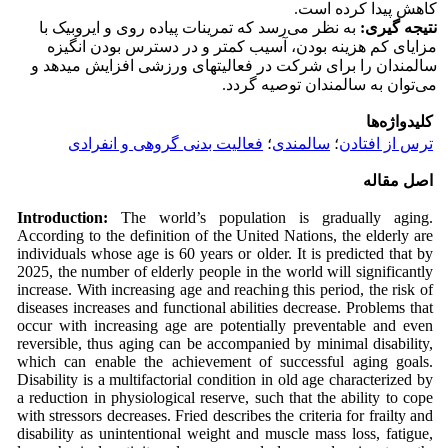
کاهش پیدا کرده است.
نتیجه گیری:
به نظر می‌رسد که تمرینات پیاده روی و ایروبیک با
مزایای کم هزینه بودن، آسیب کمتر و در دسترس بودن انگیزه
سالمندان را برای شرکت در فعالیت­های ورزشی افزایش می­دهد و
می‌توان به سالمندان توصیه گردد.
کلیدواژه‌ها
ترس از افتادن
؛
سالمندی
؛
فعالیت بدنی گروهی و انفرادی
اصل مقاله
Introduction
:
The world’s population is gradually aging.
According to the definition of the United Nations, the elderly are
individuals whose age is 60 years or older. It is predicted that by
2025, the number of elderly people in the world will significantly
increase. With increasing age and reaching this period, the risk of
diseases increases and functional abilities decrease. Problems that
occur with increasing age are potentially preventable and even
reversible, thus aging can be accompanied by minimal disability,
which can enable the achievement of successful aging goals.
Disability is a multifactorial condition in old age characterized by
a reduction in physiological reserve, such that the ability to cope
with stressors decreases. Fried describes the criteria for frailty and
disability as unintentional weight and muscle mass loss, fatigue,