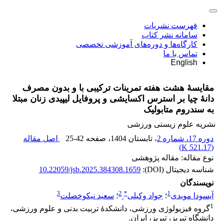
فهرست نشریات
سامانه نشر کتاب
کارگاه‌ها و دوره‌های آموزشی تخصصی
تماس با ما
English
مقایسۀ هشت هفته تمرینات ترکیبی با و بدون مصرف
دانۀ چیا بر استرس اکسایشی و پروفایل لیپیدی زنان مبتلا
به سندروم متابولیک
نشریه علوم زیستی ورزشی
دوره 17، شماره 2
، تابستان 1404
، صفحه
25-42
اصل مقاله
)
521.17 K
(
نوع مقاله: مقاله پژوهشی
شناسه دیجیتال (DOI):
10.22059/jsb.2025.384308.1659
نویسندگان
3
2
*
1
آیسودا مویدی
؛
جواد وکیلی
؛
سعید نیکوخصلت
1
گروه فیزیولوژی ورزشی، دانشکدۀ تربیت بدنی و علوم ورزشی،
دانشگاه تبریز، تبریز، ایران.