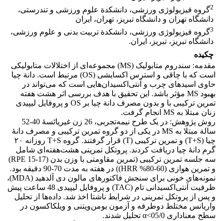
2
گروه فیزیولوژی ورزشی، دانشکدة علوم ورزشی و تندرستی،
دانشگاه تهران و دانشگاه تبریز، تهران، ایران
3
گروه فیزیولوژی ورزشی، دانشکدة تربیت بدنی و علوم ورزشی،
دانشگاه تبریز، تبریز، ایران.
چکیده
مقدمه: سندروم متابولیک (MS) مجموعه‌ای از اختلالات متابولیکی
است که با چاقی و استرس اکسایشی (OS) مرتبط است. دانة چیا
حاوی اسیدهای چرب و آنتی‌اکسیدان‌هایی است که می‌تواند در
بهبود MS مؤثر باشد. این تحقیق با هدف بررسی اثر هشت هفته
تمرین ترکیبی با و بدون مصرف دانة چیا بر OS و پروفایل لیپیدی
زنان مبتلا به MS انجام گرفت.
روش پژوهش: در یک طرح نیمه‌تجربی، 26 زن غیریائسۀ 40-52
سالة مبتلا به MS در یکی از دو گروه تمرین ترکیبی و مصرف دانۀ
چیا (T+S) و تمرین ترکیبی (T) قرار گرفتند. گروه T+S روزانه ۲۰
گرم دانۀ چیا دریافت کردند. پروتکل تمرینی هشت‌هفته‌ای شامل
سه جلسه تمرین ترکیبی (تمرین مقاومتی با وزن بدن (RPE 15-17)
و تمرین هوازی (60-80% HRR)) در هفته به مدت 70-90 دقیقه بود.
نمونه‌های خونی برای سنجش فاکتورهای مالون دی آلدهید (MDA)،
ظرفیت آنتی‌اکسیدانی تام (TAC) و پروفایل لیپیدی 48 ساعت پیش
و پس از پروتکل تمرینی در شرایط ناشتا اخذ شد. داده‌ها از تحلیل
واریانس مختلط دوطرفه و آزمون یومن‌ویتنی و ویلکاکسون در
سطح معنا‌داری 05/0>α تحلیل شدند.