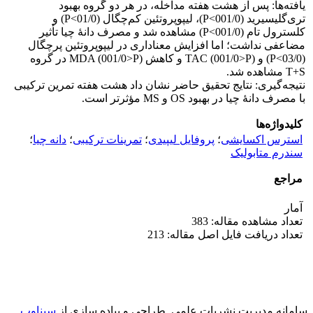
یافته‌ها: پس از هشت هفته مداخله، در هر دو گروه بهبود
تری‌گلیسیرید (001/0>P)، لیپوپروتئین کم‌چگال (01/0>P) و
کلسترول تام (001/0>P) مشاهده شد و مصرف دانۀ چیا تأثیر
مضاعفی نداشت؛ اما افزایش معنا‌داری در لیپوپروتئین پرچگال
(03/0>P) و TAC (001/0>P) و کاهش MDA (001/0>P) در گروه
T+S مشاهده شد.
نتیجه‌گیری: نتایج تحقیق حاضر نشان داد هشت هفته تمرین ترکیبی
با مصرف دانۀ چیا در بهبود OS و MS مؤثرتر است.
کلیدواژه‌ها
استرس اکسایشی
؛
پروفایل لیپیدی
؛
تمرینات ترکیبی
؛
دانه چیا
؛
سندرم متابولیک
مراجع
آمار
تعداد مشاهده مقاله: 383
تعداد دریافت فایل اصل مقاله: 213
سامانه مدیریت نشریات علمی.
طراحی و پیاده سازی از
سیناوب