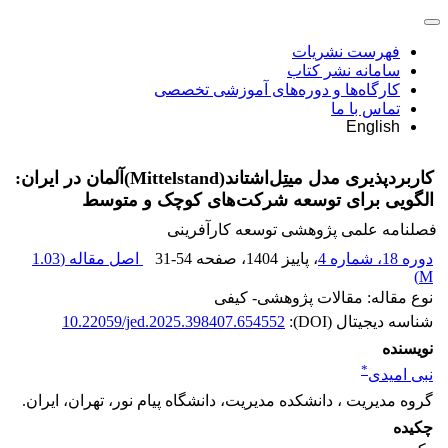
فهرست نشریات
سامانه نشر کتاب
کارگاه‌ها و دوره‌های آموزشی تخصصی
تماس با ما
English
کاربردپذیری مدل میتِل‌اشتاند(Mittelstand)آلمان در ایران:
الگویی برای توسعه شرکت‌های کوچک و متوسط
فصلنامه علمی پژوهشی توسعه کارآفرینی
دوره 18، شماره 4
، پاییز 1404
، صفحه
31-54
اصل مقاله (
1.03
)
M
نوع مقاله: مقالات پژوهشی- کیفی
شناسه دیجیتال (DOI):
10.22059/jed.2025.398407.654552
نویسنده
*
نبی امیدی
گروه مدیریت ، دانشکده مدیریت، دانشگاه پیام نور، تهران، ایران.
چکیده