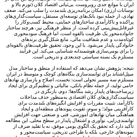
ایران با موانع جدی روبروست. بی‌ثباتی اقتصاد کلان (تورم بالا و
نوسانات ارزی) امکان برنامه‌ریزی بلندمدت را سلب می‌کند. ضعف
نهادی، از جمله نبود بانک‌های توسعه‌ای مستقل، سیاست‌گذاری‌های
پراکنده و ناکارآمدی ساختارهای حمایتی، محیط کسب‌وکار را
غیرقابل‌پیش‌بینی کرده است. از منظر فرهنگی نیز، هرچند ساختار
خانواده‌محور یک ظرفیت بالقوه است، اما فرهنگ سودمحوری
کوتاه‌مدت و عدم شفافیت مالی، مانع شکل‌گیری برندهای
خانوادگی پایدار می‌شود. با این وجود، تحقیق ظرفیت‌های بالقوه‌ای
را برای بومی‌سازی هوشمندانه شناسایی می‌کند. این فرآیند
مستلزم یک بسته سیاستی چندبعدی و تدریجی است.
نتیجه: پژوهش نشان می‌دهد که استفاده از منطق و ساختار مدل
میتِل‌اشتاند برای توانمندسازی بنگاه‌های کوچک و متوسط در ایران
مستلزم سه مسیر تحولی است: نخست، اصلاح و بازسازی نهادهای
حامی تولید، از جمله نظام بانکی، مالیاتی و تنظیم‌گری برای ایجاد
زیرساخت‌های پایدار رشد بنگاه‌ها؛ دوم، بازنگری در
سیاست‌گذاری‌های کلان اقتصادی به‌منظور حذف مداخلات
ناکارآمد، تثبیت مقررات و افزایش انگیزه‌های بلندمدت برای
کارآفرینی مولد؛ و سوم، تقویت پیوندهای منطقه‌ای و ایجاد
هماهنگی میان نهادهای آموزشی، فنی و صنعتی جهت افزایش
توانمندی‌زایی، نوآوری و اشتغال پایدار در سطح محلی. این مطالعه
تأکید دارد که تحقق یک الگوی بومی موفق، نه با تقلید صرف از
نمونه‌های خارجی، بلکه با طراحی تدریجی، سیاست‌محور و