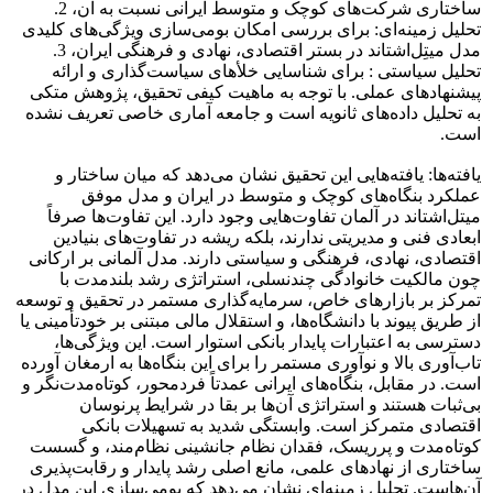
ساختاری شرکت‌های کوچک و متوسط ایرانی نسبت به آن، 2.
تحلیل زمینه‌ای: برای بررسی امکان بومی‌سازی ویژگی‌های کلیدی
مدل میتِل‌اشتاند در بستر اقتصادی، نهادی و فرهنگی ایران، 3.
تحلیل سیاستی : برای شناسایی خلأهای سیاست‌گذاری و ارائه
پیشنهادهای عملی. با توجه به ماهیت کیفی تحقیق، پژوهش متکی
به تحلیل داده‌های ثانویه است و جامعه آماری خاصی تعریف نشده
است.
یافته‌ها: یافته‌هایی این تحقیق نشان می‌دهد که میان ساختار و
عملکرد بنگاه‌های کوچک و متوسط در ایران و مدل موفق
میتل‌اشتاند در آلمان تفاوت‌هایی وجود دارد. این تفاوت‌ها صرفاً
ابعادی فنی و مدیریتی ندارند، بلکه ریشه در تفاوت‌های بنیادین
اقتصادی، نهادی، فرهنگی و سیاستی دارند. مدل آلمانی بر ارکانی
چون مالکیت خانوادگی چندنسلی، استراتژی رشد بلندمدت با
تمرکز بر بازارهای خاص، سرمایه‌گذاری مستمر در تحقیق و توسعه
از طریق پیوند با دانشگاه‌ها، و استقلال مالی مبتنی بر خودتأمینی یا
دسترسی به اعتبارات پایدار بانکی استوار است. این ویژگی‌ها،
تاب‌آوری بالا و نوآوری مستمر را برای این بنگاه‌ها به ارمغان آورده
است. در مقابل، بنگاه‌های ایرانی عمدتاً فردمحور، کوتاه‌مدت‌نگر و
بی‌ثبات هستند و استراتژی آن‌ها بر بقا در شرایط پرنوسان
اقتصادی متمرکز است. وابستگی شدید به تسهیلات بانکی
کوتاه‌مدت و پرریسک، فقدان نظام جانشینی نظام‌مند، و گسست
ساختاری از نهادهای علمی، مانع اصلی رشد پایدار و رقابت‌پذیری
آن‌هاست. تحلیل زمینه‌ای نشان می‌دهد که بومی‌سازی این مدل در