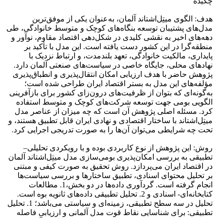
چکیده
هدف: الگوی میتِل‌اشتاند آلمان، به‌عنوان یکی از موفق‌ترین
مدل‌های پشتیبان توسعه بنگاه‌های کوچک و متوسط خانوادگی، طی
دهه‌های اخیر به نقشی کلیدی در شکل‌دهی اقتصاد مقاوم، نوآور و
منطقه‌گرا در این کشور دست یافته است. این مدل با تأکید بر
پایداری، مالکیت خانوادگی، تعهد بلندمدت، و ارتباط نزدیک با
نهادهای محلی، جایگاه خاصی در سیاست‌های صنعتی آلمان دارد.
پژوهش حاضر با هدف ارزیابی امکان انتقال‌پذیری و انطباق‌پذیری
مؤلفه‌های این مدل به بستر اقتصاد ایران طراحی شده است؛
به‌گونه‌ای که بتوان از ظرفیت‌های درون‌زای کشور برای بازآفرینی
الگویی بومی جهت توسعه شرکت‌های کوچک و متوسط استفاده
کرد. مسئله اصلی پژوهش آن است که چه میزان از عناصر مدل
میتِل‌اشتاند با ساختار اقتصادی و نهادی ایران قابل تطبیق هستند، و
تحت چه شرایطی می‌توان آن‌ها را به صورت تدریجی اجرایی کرد.
روش: این پژوهش از نوع کاربردی بوده و با رویکردی تحلیلی–
تطبیقی به بررسی امکان‌پذیری بومی‌سازی مدل میتِل‌اشتاند آلمان
در اقتصاد ایران می‌پردازد. روش تحقیق به صورت کیفی و مبتنی
بر تحلیل محتوای اسنادی، تطبیق ساختارها و بررسی سیاست‌ها
انجام گرفته است. گردآوری داده‌ها در دو بخش،1. مطالعات
کتابخانه‌ای- اسنادی و 2. تحلیل تطبیقی داده‌های ثانویه بوه است.
تحلیل در سه سطح تطبیقی، زمینه‌ای و سیاستی می‌باشد؛ 1. تحلیل
تطبیقی: برای شناسایی نقاط قوت مدل آلمانی و ارزیابی فاصله