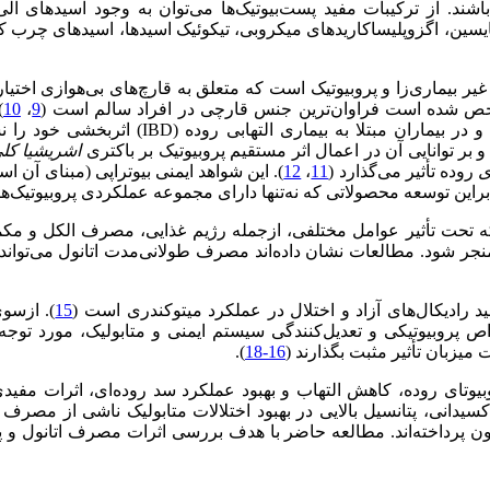
 باشند. از‌ ترکیبات مفید پست‌بیوتیک‌ها می‌توان به وجود اسیدهای آ
سین، اگزوپلیساکاریدهای میکروبی، تیکوئیک اسیدها، اسیدهای چرب کوتاه
غیر بیماری‌زا و پروبیوتیک است که متعلق به قارچ‌های بی‌هوازی اخت
ص شده است فراوان‌ترین جنس قارچی در افراد سالم است (
9
،
10
.
ماری التهابی روده (IBD) اثربخشی خود را نشان داده است (
بر توانایی آن در اعمال اثر مستقیم پروبیوتیک بر باکتری
اشریشیا کل
ی
روده تأثیر می‌گذارد (
11
،
12
). این شواهد ایمنی بیوتراپی (مبنای آن 
نابراین توسعه محصولاتی که نه‌تنها دارای مجموعه عملکردی پروبیوتیک‌ها 
حت تأثیر عوامل مختلفی، از‌جمله رژیم غذایی، مصرف الکل و مکمل‌
جر شود. مطالعات نشان داده‌اند مصرف طولانی‌مدت اتانول می‌تواند
ید رادیکال‌های آزاد و اختلال در عملکرد میتوکندری است (
15
). ازسوی
ص پروبیوتیکی و تعدیل‌کنندگی سیستم ایمنی و متابولیک، مورد توجه ق
 میزبان تأثیر مثبت بگذارند (
16-18
).
کروبیوتای روده، کاهش التهاب و بهبود عملکرد سد روده‌ای، اثرات مف
کسیدانی، پتانسیل بالایی در بهبود اختلالات متابولیک ناشی از مصرف ا
ون پرداخته‌اند. مطالعه حاضر با هدف بررسی اثرات مصرف اتانول و 