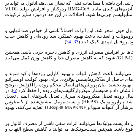
این یافته با مطالعات قبلی که نشان می‌دهند اتانول می‌تواند بر
). افزایش سطح کلسترول خون در گروه اتانول احتمالاً ناشی از اختلال در فعالیت آنزیم‌های کبدی مانند HMG-CoA ردوکتاز و افزایش تولید VLDL
متابولیسم چربی‌ها شود. اختلالات در این حد در‌مورد سایر ترکیبات
ول خون منجر شد. این اثرات احتمالاً ناشی از خواص ضدالتهابی و
 پست‌بیوتیک‌ها می‌توانند با افزایش تولید اسیدهای چرب کوتاه‌زنجیر ‌(SCFAs)، مانند بوتیرات، پروپیونات و استات، باعث بهبود عملکرد سد روده‌ای و کاهش جذب
 پروفایل لیپیدی کمک کنند (
33
،
34
).
وتیک‌ها بر افزایش مصرف انرژی و کاهش ذخیره چربی باشد. همچنین
پست‌بیوتیک‌ها می‌توانند با تعدیل میکروبیوتای روده، باعث افزایش تولید هورمون‌های سیری مانند پپتید YY (PYY) و گلوکاگون شبه پپتید ـ 1 (GLP-1) شوند که به کاهش مصرف غذا و کاهش وزن کمک می‌کنند
ی‌توانند باعث کاهش التهاب و بهبود کارایی روده‌ها و کبد شوند و
ساکارومایسس بولاردی
برای بهبود کولیت اولسراتیو
یب بافتی را بهبود بخشید، بیان پروتئین‌های اتصال محکم روده را افزایش، ترشح
ا نشان داد و هموستاز میکروارگانیسم‌های روده را حفظ کرد (
6
). در
لکرد سد اپیتلیال روده، تعدیل میکروبیوتای میزبان، تعدیل پاسخ‌های ایمنی، تعدیل
باسیلوس
می‌توانند رشد، ایمنی، ترمیم آسیب‌های کبدی و روده‌ای و شکل دادن به میکروبیوتای روده را در خارماهی که با رژیم غذایی سرشار از کنجاله سویا و TLRs/p38 MAPK/NF تغذیه می‌کنند، بهبود
اد پست‌بیوتیک‌ها می‌توانند اثرات منفی ناشی از مصرف اتانول بر
فوع باشد. همچنین پست‌بیوتیک‌ها می‌توانند با کاهش سطح التهاب و