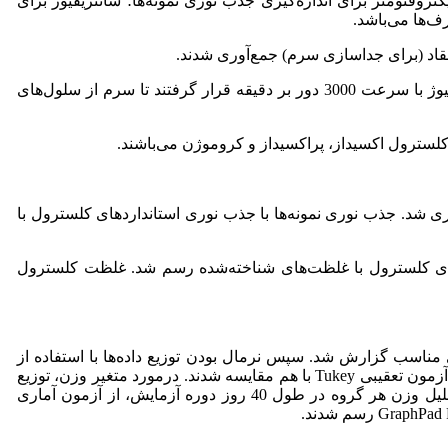
روفتومتر برای اندازه‌گیری جذب نوری نمونه‌ها؛ سانتریفیوژ برای
ف‌ها می‌باشد.
قاد (برای جداسازی سرم) جمع‌آوری شدند.
نمونه‌های خون به‌مدت 10 دقیقه در دمای اتاق قرار داده شدند تا لخته شوند. سپس نمونه‌ها به‌مدت 10 دقیقه در سانتریفیوژ با سرعت 3000 دور بر دقیقه قرار گرفتند تا سرم از سلول‌های
کلسترول اکسیداز، پراکسیداز و کروموژن می‌باشند.
 دستگاه اسپکتروفتومتر اندازه‌گیری شد. جذب نوری نمونه‌ها با جذب نوری استانداردهای کلسترول با
اردهای کلسترول با غلظت‌های شناخته‌شده رسم شد. غلظت کلسترول
وه آزمایش محاسبه و در جدول و نمودارهای مناسب گزارش شد. سپس نرمال بودن توزیع داده‌ها با استفاده از
آزمون Shapiro-Wilk بررسی شد. در‌مورد متغیر کلسترول که توزیع نرمال داشت 4 گروه با استفاده از آزمون آماری One-Way ANOVA و آزمون تعقیبی Tukey با هم مقایسه شدند. در‌مورد متغیر وزن، توزیع
داده‌ها نرمال نبود و مقادیر مربوط به وزن گروه‌های مختلف از موش‌ها در هر روز بر‌اساس آزمون Kruskal-Wallis محاسبه شد. برای تحلیل وزن هر گروه در طول 40 روز دوره آزمایش، از آزمون آماری