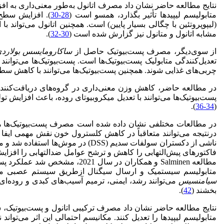
نتایج مطالعه حاضر نشان داد مصرف اتانول به‌طور معنی‌داری به اف
متابولیسم لیپیدها تأثیر بگذارد، همسو است (
28-30
(لیپوپروتئین با چگالی بسیار پایین) است. همچنین اتانول می‌تواند 
مشابه اتانول و متانول نیز گزارش شده است (
30-32
).
از سوی‌دیگر، مصرف پست‌بیوتیک حاصل از
ساکارومایسس بولارد
چربی‌های غذایی شوند. همچنین پست‌بیوتیک‌ها می‌توانند با کاهش سط
در مطالعه حاضر، کاهش وزن معنی‌داری در گروه‌های دریافت‌کننده 
).
34-36
(
در مطالعات مختلفی نشان داده شده است مصرف پست‌بیوتیک‌ها همانند 
در‌نتیجه می‌توانند متعاقباً در کاهش کلسترول خون نقش مهمی ایفا ک
ناشی از دکستران سولفات سدیم (DSS
فاکتورهای پیش‌التهابی را کاهش و ترشح عوامل ضد‌التهابی را افزای
مطالعه Salminen و همکاران در
متابولیسم سیستمیک و ارسال سیگنال از‌طریق سیستم عصبی می
سیامنسیس
بخشند (
42
).
نتایج مطالعه حاضر نشان داد مصرف ترکیبی اتانول و پست‌بیوتیک، سط
متابولیسم لیپیدها را تعدیل کنند. مکانیسم احتمالی این اثر می‌تو