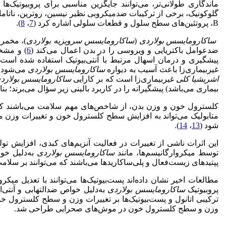
ماندگاری طولانی‌تر، می‌توانند جایگزین مناسبی برای پروبیوتیک‌ها
گلوکونیک، برخی از ترکیبات ضدمیکروبی نظیر نیسین، روترین، ناتامای
B، پروتئین‌های سطح سلول و قطعات سلولی اشاره کرد (
7
،
8
).
ساکارومایسس بولاردی
(
ساکارومایسس سرویزیه بولاردی
)، مخمر 
ضدعوامل باکتریایی و ویروسی را در بدن اعمال می‌‌کند (
6
) و مشخ
پیشگیری و درمان اسهال مرتبط با آنتی‌بیوتیک استفاده شده است و در بیماران مبتلا به بی
غیر‌بیماری‌زا باعث آسیب به دیواره
ساکارومایسس بولاردی
می‌شود و 
اشریشیا کلی
غیربیماری‌زا است که بر کارایی
ساکارومایسس بولارد
بیماری می‌باشد) پیشگیرانه را در کاربرد بالینی زیر سؤال می‌برند؛ ب
کلسترول خون و وزن بدن، از‌ شاخص‌های مهم سلامت می‌باشند که ت
متابولیک می‌تواند به افزایش سطح کلسترول خون و تغییرات وزن من
شود (
13
،
14
).
این اثرات ناشی از تغییرات در فعالیت آنزیم‌های کبدی، افزایش تول
توسط میکروارگانیسم‌ها، مانند
ساکارومایسس بولاردی
به‌دلیل خوا
پپتیدهای زیست‌فعال و پلی‌ساکاریدها می‌باشند که می‌توانند بر سلامت
مطالعات اخیر نشان داده‌اند پست‌بیوتیک‌ها می‌توانند با تعدیل می
پروبیوتیک
ساکارومایسس بولاردی
به‌دلیل خواص ضدالتهابی و آنتی‌ا
ترکیبی اتانول و پست‌بیوتیک‌ها بر تغییرات وزن و سطح کلسترول خ
وزن و سطح کلسترول خون در موش‌های صحرایی طراحی شد.