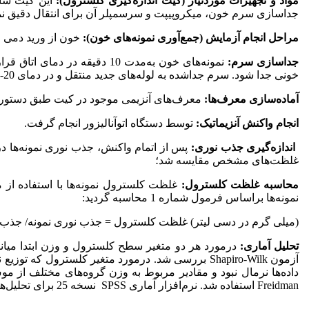
مواد و تجهیزات مورد‌نیاز (کیت اندازه‌گیری کلسترول):
این کیت شام
جداسازی سرم خون، میکروپیپت و سرسمپلر آن برای انتقال دقیق نمون
مراحل انجام آزمایش (جمع‌آوری نمونه‌های خون):
خون از ورید دمی م
جداسازی سرم:
خونی جدا شود. سرم جدا‌شده به لوله‌های جدید منتقل و در دمای 20- درجه سانتی‌گراد تا زمان انجام آزمایش نگهداری شد.
آماده‌سازی معرف‌ها
:
معرف‌های آنزیمی موجود در کیت طبق دستورالعم
انجام واکنش آنزیماتیک:
توسط دستگاه اتوآنالیزور انجام گرفت.
اندازه‌گیری جذب نوری:
غلظت‌های مشخص مقایسه شد؛
محاسبه غلظت کلسترول:
غلظت کلسترول نمونه‌ها با استفاده از 
نمونه‌ها بر‌اساس فرمول شماره 1 محاسبه گردید:
(میلی گرم در دسی لیتر) غلظت کلسترول = جذب نوری نمونه/ جذب نور
تحلیل آماری:
Freidman استفاده شد. نرم‌افزار آماری SPSS نسخه 25 برای تحلیل‌های آماری مورد استفاده قرار گرفت و نمودار‌ها توسط نرم‌افزارGraphPad Prism 8 رسم شدند.