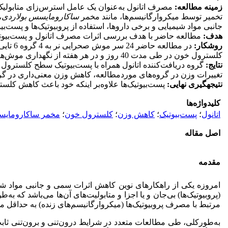
زمینه مطالعه
:
مصرف اتانول به‌عنوان یک عامل استرس‌زای متابولیک 
تخمیر توسط میکروارگانیسم‌ها، مانند مخمر
ساکارومایسس بولاردی
،
جانبی مواد شیمیایی و برخی داروها، استفاده از پروبیوتیک‌ها و پست‌بیو
هدف
:
مطالعه حاضر با هدف بررسی اثرات مصرف اتانول و پست‌بیو
روش
کار
:
در مطا
کلسترول خون در طی مدت 40 روز و در هر هفته از نگهداری موش‌ها، در 4 گروه اندازه‌گیری و ثبت شد. برای اندازه‌گیری سطح کلسترول خون روش آنزیماتیک رنگ‌سنجی به کار برده شد.
نتایج
:
گروه دریافت‌کننده اتانول همراه با پست‌بیوتیک سطح کلسترول خون
تغییرات وزن در گروه‌های مورد‌مطالعه، کاهش وزن معنی‌داری در گروه‌ه
نتیجه­گیری نهایی:
پست‌بیوتیک‌ها علاوه‌بر اینکه خود باعث کاهش کلس
کلیدواژه‌ها
اتانول
؛
پست‌بیوتیک
؛
کاهش وزن
؛
کلسترول خون
؛
مخمر ساکارومایس
اصل مقاله
مقدمه
امروزه یکی از راهکارهای نوین کاهش اثرات سمی و جانبی مواد شیمیا
(پروبیوتیک‌ها) بی‌جان و یا اجزا و متابولیت‌های آن‌ها می‌باشد که به
مرتبط با مصرف پروبیوتیک‌ها (میکروارگانیسم‌های زنده) به حداقل م
به‌طور‌کلی، طی مطالعات متعدد در شرایط درون‌تنی و برون‌تنی ثابت ش