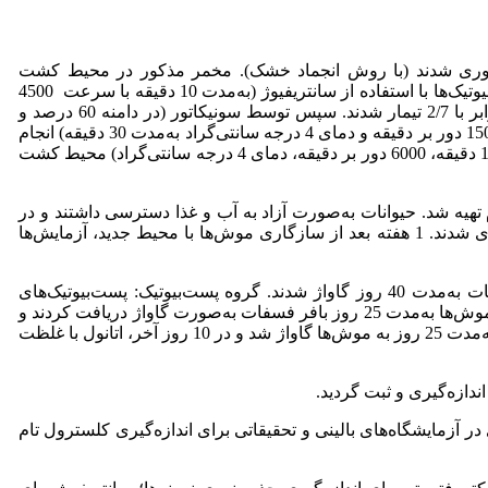
ری شدند (با روش انجماد خشک). مخمر مذکور در محیط کشت
مایعDextrose Yeast Peptone (YPD) به‌مدت 72 ساعت و در دمای 30 درجه سانتی‌گراد و در تاریکی کشت داده شد. سپس جهت تهیه پست‌بیوتیک‌ها با استفاده از سانتریفیوژ (به‌مدت 10 دقیقه با سرعت 4500
دور بر دقیقه و دمای 4 درجه سانتی‌گراد)، مخمرها رسوب داده شدند که رسوب حاصله با بافر لیز‌کننده فسفات سدیم 1/0 مولار باpH برابر با 2/7 تیمار شدند. سپس توسط سونیکاتور (در دامنه 60 درصد و
به‌مدت 30 دقیقه در 4 درجه سانتی‌گراد) عمل غیر‌فعال‌سازی میکروارگانیسم‌ها صورت گرفت و سپس سانتریفیوژ محلول حاصله (با دور 1500 دور بر دقیقه و دمای 4 درجه سانتی‌گراد به‌مدت 30 دقیقه) انجام
گرفت که بعد از آن رسوب ایجاد‌شده به‌عنوان دیواره سلولی در نظر گرفته می‌شود. پست‌بیوتیک سوپرناتانت نیز بعد از سانتریفیوژ کردن (10 دقیقه، 6000 دور بر دقیقه، دمای 4 درجه سانتی‌گراد) محیط کشت
حاضر، 24 موش صحرایی نر بالغ از نژاد ویستار با وزن متوسط 250-220 گرم تهیه شد. حیوانات به‌صورت آزاد به آب و غذا دسترسی داشتند و در
اتاق مخصوص حیوانات با شرایط نوری 12 ساعت روشنایی و 12 ساعت تاریکی، دمای 2±22 درجه سانتی‌گراد و رطوبت 45 درصد نگهداری شدند. 1 هفته بعد از سازگاری موش‌ها با محیط جدید، آزمایش‌ها
). گروه کنترل منفی: موش‌ها فقط با 2 میلی‌لیتر بافر فسفات به‌مدت 40 روز گاواژ شدند. گروه پست‌بیوتیک: پست‌بیوتیک‌های
با غلظت 10 میلی‌لیتر بر کیلوگرم به‌مدت 40 روز به موش‌ها گاواژ شدند. گروه اتانول: موش‌ها به‌مدت 25 روز بافر فسفات به‌صورت گاواژ دریافت کردند و
در 10 روز آخر، هر روز 2 میلی‌لیتر بر کیلوگرم اتانول به‌صورت داخل‌صفاقی تزریق شدند. گروه پست‌بیوتیک ـ اتانول: در ابتدا پست‌بیوتیک‌ها به‌مدت 25 روز به موش‌ها گاواژ شد و در 10 روز آخر، اتانول با غلظت
آزمایشگاه‌های بالینی و تحقیقاتی برای اندازه‌گیری کلسترول تام