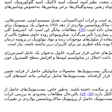
لی متعدد، نظیر اسید استیک، اسید لاکتیک، اسید گلوکورونیک، اسید
 زنجیر، پپتیدوگلیکان‌ها، برخی ویتامین‌ها، به‌خصوص ویتامین‌های‌
یاری است و اثرات آنتی‌اکسیدانی، تعدیل سیستم ایمنی، ضد‌سرطانی،
)
ساکارومایسس بولاردی
از دهه 1950 به‌عنوان یک پروبیوتیک برای
10
). مطالعات بیانگر این است که
اشریشیا کلی
ی
بیماری‌زا تأثیر می‌گذارد. میکروبیوتای روده حاوی سطوح بالایی از
استفاده از سلول‌های موجودات زنده و مواد بیولوژیک در پروسه درمان
بوده، بلکه خطری نیز برای کاربران در‌بر نداشته باشند، نیاز است.
های غذایی قرار می‌گیرند. اتانول به‌عنوان یک عامل استرس‌زای
 باعث اختلال در متابولیسم لیپیدها و افزایش سطح کلسترول خون
‌دیگر، پست‌بیوتیک‌ها، محصولات متابولیکی حاصل از فرایند تخمیر
رار گرفته‌اند. پست‌بیوتیک‌ها شامل ترکیباتی مانند اسیدهای آلی،
یدی بر سلامت داشته باشند. به‌طور خاص، پست‌بیوتیک‌های حاصل از
لکل دارند (
10
،
19
). با‌این‌حال مطالعات محدودی به بررسی اثرات
پست‌بیوتیک حاصل از پروبیوتیک
ساکارومایسس بولاردی
بر تغییرات