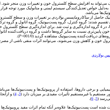
می‌تواند به افزایش سطح کلسترول خون و تغییرات وزن منجر شود. ازس
 به‌دلیل خواص تعدیل‌کنندگی سیستم ایمنی و متابولیک مورد توجه قرار
تیک‌ها می‌باشد.
تیک حاصل از
ساکارومایسس بولاردی
بر تغییرات وزن و سطح کلسترو
لعه حاضر 24 سر موش صحرایی نر به 4 گروه 6 تایی تقسیم شدند: گروه کنترل، گروه پست‌بیوتیک، گ
 پایین‌تری نسبت به سایر گروه‌ها داشت و گروه دریافت‌کننده اتانول با
ای دریافت‌کننده پست‌بیوتیک مشاهده گردید (001/0>
P
).
ترول خون و کاهش وزن می‌شوند، می‌توانند اثرات منفی ناشی از مصرف
س بولاردی
یی و برخی داروها، استفاده از پروبیوتیک‌ها و پست‌بیوتیک‌ها می‌باش
‌طور مستقیم یا غیرمستقیم تأثیرات مفیدی بر میزبان دارد (
3
،
4
) و از‌آن
ی‌رسد (
5
،
6
).
ده است پست‌بیوتیک‌ها علاوه‌بر آنکه تمام اثرات مفید پروبیوتیک‌ها ر