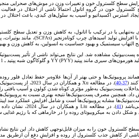
زایش سطح کلسترول خون و تغییرات وزن در موش‌های صحرایی منجر شد. 
با ایجاد استرس اکسیداتیو و آسیب به سلول‌های کبدی، باعث اختلال در 
ی
به‌تنهایی یا در ترکیب با اتانول، به کاهش وزن و تعدیل سطح کلستر
تعدیل‌کنندگی متابولیک پست‌بیوتیک‌ها است.
ح التهاب سیستمیک و بهبود حساسیت به انسولین، به کاهش وزن و بهبود
پست‌بیوتیک مشاهده شد. این نتایج می‌تواند ناشی از تأثیر پست‌بی
پروبیوتیک‌ها و حتی بهتر از آن‌ها علاوه‌بر حفظ تعادل فلور روده م
نند (
37-40
). در مطالعه Xu و همکاران در سال 2023، از پست‌بیوتیک‌های حاصل از
) در موش‌ها استفاده شد و مداخلات پست‌بیوتیک به‌طور مؤثری کوتاه شدن کولون و آس
ش داد. همچنین مصرف پست‌بیوتیک‌ها نتیجه بهتری نسبت به پروبیوتیک‌ه
 سال 2021، مشخص شد عملکرد پست‌بیوتیک‌ها مشابه پروبیوتیک‌ها است و شامل افزایش عم
‌باشد (
41
). در مطالعه Liu و همکاران در سال 2024، نشان داده شد پاراپروبیوتیک (HKBS) و پست‌بیوتیک مشتق‌شده از
ح کلسترول خون را به میزان قابل‌توجهی کاهش داد. این نتایج نشان د
اند ناشی از کاهش جذب کلسترول از روده و افزایش دفع آن از‌طریق مد