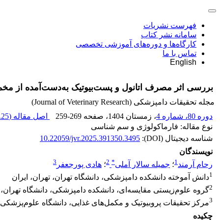
فهرست نشریات
سامانه نشر کتاب
کارگاه‌ها و دوره‌های آموزشی تخصصی
تماس با ما
English
بررسی اثر مصرف اتانول و پست‌بیوتیک به‌دست‌آمده از مخ
مجله تحقیقات دامپزشکی (Journal of Veterinary Research)
دوره 80، شماره 4
، زمستان 1404
، صفحه
259-269
اصل مقاله (
25 M
نوع مقاله: فارماکولوژی و سم شناسی
شناسه دیجیتال (DOI):
10.22059/jvr.2025.391350.3495
نویسندگان
3
2
*
1
رحام آرمند
؛
جمیله سالار آملی
؛
هادی پورجعفر
1
دانش آموخته دانشکده دامپزشکی، دانشگاه تهران، تهران، ایران
2
گروه علوم‌زیستی مقایسه‌ای، دانشکده دامپزشکی، دانشگاه تهران، ت
3
مرکز تحقیقات پروبیوتیک و مکمل‌های غذایی، دانشگاه علوم‌پزشکی و
چکیده