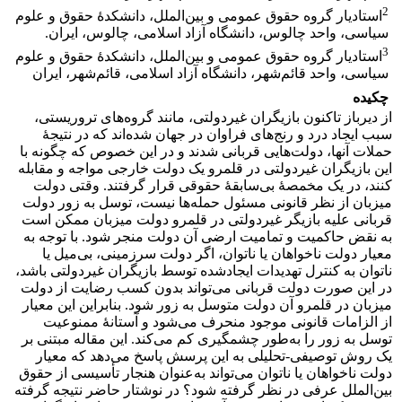
2
استادیار گروه حقوق عمومی و بین‌الملل، دانشکدۀ حقوق و علوم
سیاسی، واحد چالوس، دانشگاه آزاد اسلامی، چالوس، ایران. ‏
3
استادیار گروه حقوق عمومی و بین‌الملل، دانشکدۀ حقوق و علوم
سیاسی، واحد قائم‌شهر، دانشگاه آزاد اسلامی، قائم‌شهر، ایران
چکیده
از دیرباز تاکنون بازیگران غیردولتی، مانند گروه‌های تروریستی،
سبب ایجاد درد و رنج‌های فراوان در جهان شده‌اند که در نتیجۀ
حملات آنها، دولت‌هایی قربانی شدند و در این خصوص که چگونه با
این بازیگران غیردولتی در قلمرو یک دولت خارجی مواجه و مقابله
کنند، در یک مخمصۀ بی‌سابقۀ حقوقی قرار گرفتند. وقتی دولت
میزبان از نظر قانونی مسئول حمله‌ها نیست، توسل به زور دولت
قربانی علیه بازیگر غیردولتی در قلمرو دولت میزبان ممکن است
به نقض حاکمیت و تمامیت ارضی آن دولت منجر شود. با توجه به
معیار دولت ناخواهان یا ناتوان، اگر دولت سرزمینی، بی‌میل یا
ناتوان به کنترل تهدیدات ایجادشده توسط بازیگران غیردولتی باشد،
در این صورت دولت قربانی می‌تواند بدون کسب رضایت از دولت
میزبان در قلمرو آن دولت متوسل به زور شود. بنابراین این معیار
از الزامات قانونی موجود منحرف می‌شود و آستانۀ ممنوعیت
توسل به زور را به‌طور چشمگیری کم می‌کند. این مقاله مبتنی بر
یک روش توصیفی-تحلیلی به این پرسش پاسخ می‌دهد که معیار
دولت ناخواهان یا ناتوان می‌تواند به‌عنوان هنجار تأسیسی از حقوق
بین‌الملل عرفی در نظر گرفته شود؟ در نوشتار حاضر نتیجه گرفته