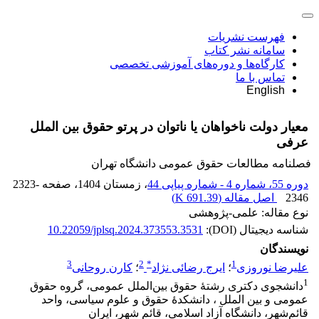
فهرست نشریات
سامانه نشر کتاب
کارگاه‌ها و دوره‌های آموزشی تخصصی
تماس با ما
English
معیار دولت ناخواهان یا ناتوان در پرتو حقوق بین الملل
عرفی
فصلنامه مطالعات حقوق عمومی دانشگاه تهران
دوره 55، شماره 4 - شماره پیاپی 44
، زمستان 1404
، صفحه
2323-
2346
اصل مقاله (
691.39 K
)
نوع مقاله: علمی-پژوهشی
شناسه دیجیتال (DOI):
10.22059/jplsq.2024.373553.3531
نویسندگان
3
2
*
1
علیرضا نوروزی
؛
ایرج رضائی نژاد
؛
کارن روحانی
1
دانشجوی دکتری رشتۀ حقوق بین‌الملل عمومی، گروه حقوق
عمومی و بین الملل ، دانشکدۀ حقوق و علوم سیاسی، واحد
قائم‌شهر، ‏دانشگاه آزاد اسلامی، قائم شهر، ایران‏