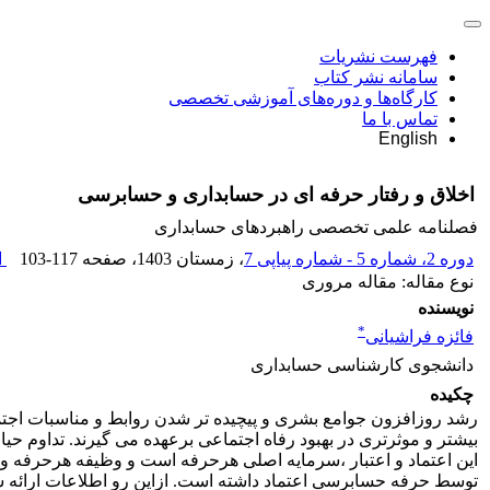
فهرست نشریات
سامانه نشر کتاب
کارگاه‌ها و دوره‌های آموزشی تخصصی
تماس با ما
English
اخلاق و رفتار حرفه ای در حسابداری و حسابرسی
فصلنامه علمی تخصصی راهبردهای حسابداری
دوره 2، شماره 5 - شماره پیاپی 7
، زمستان 1403
، صفحه
103-117
ا
نوع مقاله: مقاله مروری
نویسنده
*
فائزه فراشیانی
دانشجوی کارشناسی حسابداری
چکیده
رشد روزافزون جوامع بشری و پیچیده تر شدن روابط و مناسبات اجتم
بیشتر و موثرتری در بهبود رفاه اجتماعی برعهده می گیرند. تداوم حی
این اعتماد و اعتبار ،سرمایه اصلی هرحرفه است و وظیفه هرحرفه وا
توسط حرفه حسابرسی اعتماد داشته است. ازاین رو اطلاعات ارائه شد