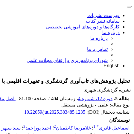
فهرست نشریات
سامانه نشر کتاب
کارگاه‌ها و دوره‌های آموزشی تخصصی
درباره ما
درباره ما
تماس با ما
شورای برنامه‌ریزی و ارتقای مجلات علمی
English
تحلیل پژوهش‌های تاب‌آوری گردشگری و تغییرات اقلیمی با 
نشریه گردشگری شهری
مقاله 5
،
دوره 12، شماره 4
، زمستان 1404
، صفحه
81-100
اصل مقا
نوع مقاله: علمی - پژوهشی مستقل
شناسه دیجیتال (DOI):
10.22059/jut.2025.383485.1235
نویسندگان
3
2
1
*
اسماعیل قادری
؛
غلامرضا کاظمیان
؛
احمد پوراحمد
؛
سید سپهر ا