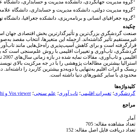
1
گروه مدیریت جهانگردی، دانشکده مدیریت و حسابداری، دانشگاه علا
2
گروه مدیریت دولتی، دانشکده مدیریت و حسابداری، دانشگاه علامه 
3
گروه جغرافیای انسانی و برنامه‌ریزی، دانشکده جغرافیا، دانشگاه تهر
چکیده
صنعت گردشگری بزرگ‌ترین و تأثیرگذارترین بخش اقتصادی جهان است ک
غیرمستقیم تأثیر گذاشته‌اند. ازجمله این متغیرها، انتخاب مقصد به
قرارگرفته است و برای کاهش آسیب‌پذیری راه‌حل‌هایی مانند تاب‌آو
گردشگری، تاب‌آوری و تغییرات اقلیمی با روش علم‌سنجی است که به
استرالیا بیشترین مطالعات پژوهشی را با در جه مرکزیت بالای نویسند
ریسک و اثرات اقلیم به‌تنهایی یا دوبه‌دو بیشترین کاربرد را داشته‌ا
محدودی با سایر کشورهای دنیا داشته است.
کلیدواژه‌ها
گردشگری
؛
تغییرات اقلیمی
؛
تاب آوری
؛
علم سنجی
؛
Vos viewer و Gephi
مراجع
آمار
تعداد مشاهده مقاله: 705
تعداد دریافت فایل اصل مقاله: 152