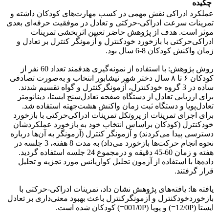
چکیده
عملکرد ادراکی نقش مهمی در کسب مهارت‌های کودکان داشته و
تمرینات سرعت ادراکی-حرکتی و تعادل در موفقیت حرفه‌ای بعدی
موثر است. هدف از پژوهش حاضر تعیین اثربخشی تمرینات
ادراکی‌حرکتی با بازخورد خودکنترل و آزمونگر کنترل بر تعادل و
زمان واکنش کودکان 8-6 سال بود.
روش پژوهش: با استفاده از نمونه‌گیری هدفمند تعداد 60 نفر از
کودکان ۶ تا ۸ سال دختر شهر نیشابور انتخاب و به‌صورت تصادفی
ساده در 3 گروه خودکنترل، آزمونگرکنترل و گواه تقسیم شدند.
برای ارزیابی تعادل از دستگاه صفحه تعادل‌سنج ایستا، دینانومتر
تعادل‌پویا و دستگاه ثبت زمان واکنش هشت‌جهته استفاده شد.
برای اجرای تمرینات از پروتکل تمرینات ادراکی‌حرکتی با بازخورد
‌خودکنترل (کودکان براساس انتخاب خود به بازخورد عملکردشان
دسترسی پیدا می‌کردند) و آزمونگر کنترل (آزمونگر به آن‌ها درباره
نحوه انجام حرکت‌ها بازخورد می‌داد) به مدت 8 هفته، 3 جلسه در
هفته و زمان 60-45 دقیقه و درمجموع 24 جلسه استفاده گردید.
داده‌ها با استفاده از آزمون تحلیل کواریانس مورد تجزیه و تحلیل
قرار گرفتند.
یافته ها: یافته‌های پژوهش نشان داد، تمرینات ادراکی-حرکتی با
بازخورد‌خودکنترل و آزمونگرکنترل باعث بهبود معنی‌داری بر تعادل
ایستا (12/0P=) و پویا (001/0P=) کودکان شده است.