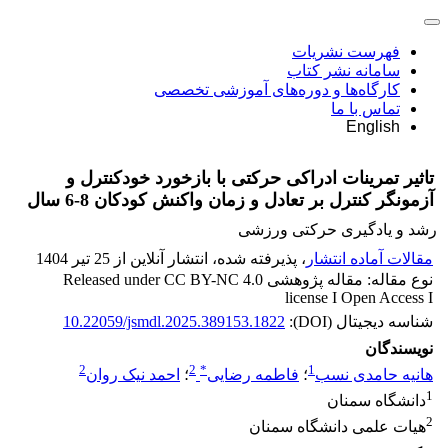
فهرست نشریات
سامانه نشر کتاب
کارگاه‌ها و دوره‌های آموزشی تخصصی
تماس با ما
English
تاثیر تمرینات ادراکی حرکتی با بازخورد خودکنترل و
آزمونگر کنترل بر تعادل و زمان واکنش کودکان 8-6 سال
رشد و یادگیری حرکتی ورزشی
مقالات آماده انتشار
، پذیرفته شده، انتشار آنلاین از 25 تیر 1404
نوع مقاله: مقاله پژوهشی Released under CC BY-NC 4.0
license I Open Access I
شناسه دیجیتال (DOI):
10.22059/jsmdl.2025.389153.1822
نویسندگان
2
2
*
1
هانیه حامدی نسب
؛
فاطمه رضایی
؛
احمد نیک روان
1
دانشگاه سمنان
2
هیات علمی دانشگاه سمنان