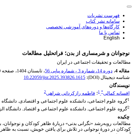
فهرست نشریات
سامانه نشر کتاب
کارگاه‌ها و دوره‌های آموزشی تخصصی
تماس با ما
English
نوجوانان و شرمساری از بدن؛ فراتحلیل‌ مطالعات
مطالعات و تحقیقات اجتماعی در ایران
مقاله 4
،
دوره 14، شماره 3 - شماره پیاپی 56
، تابستان 1404
، صفحه
0
شناسه دیجیتال (DOI):
10.22059/jisr.2025.393826.1615
نویسندگان
2
1
*
افسانه کمالی
؛
فاطمه رازکردانی شراهی
1
گروه علوم اجتماعی، دانشکده علوم اجتماعی و اقتصادی. دانشگاه الز
2
گروه علوم اجتماعی. دانشکده علوم اجتماعی و اقتصاد. دانشگاه الزهر
چکیده
مطالعات روبه‌رشد «نگرانی بدنی» دربارۀ ظاهر کودکان و نوجوانان، بد
کودکان در دورۀ نوجوانی در تلاش برای یافتن خویش، نسبت به ظاهر خود 