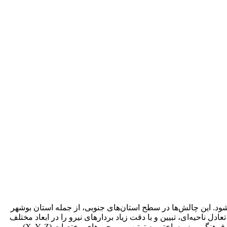
د. این چالش‌ها در سطح استان‌های جنوبی، از جمله استان بوشهر
ل ناحیه‌ای، تبیین و با دقت زیاد بردارهای نیرو را در ابعاد مختلف
مورد ارزیابی و تحلیل قرار دهد. به‌منظور کاهش محاسبات پیچیده ریاضی، شاخص‌ها و مؤلفه‌های تحقیق در ابعاد سه‌گانه اقتصادی، اجتماعی-فرهنگی و زیرساختی به ترتیب بر محورهای مختصات (X, Y, Z)