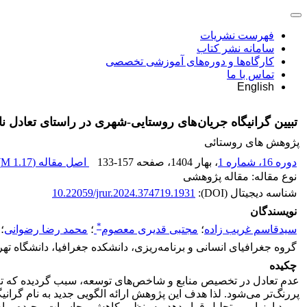
فهرست نشریات
سامانه نشر کتاب
کارگاه‌ها و دوره‌های آموزشی تخصصی
تماس با ما
English
تبیین گرانیگاه جریان‌های روستایی-شهری در راستای تعادل 
پژوهش های روستائی
دوره 16، شماره 1
، بهار 1404
، صفحه
133-157
اصل مقاله (
1.17 M
)
نوع مقاله: مقاله پژوهشی
شناسه دیجیتال (DOI):
10.22059/jrur.2024.374719.1931
نویسندگان
*
سیدقاسم غریب زاده
؛
مجتبی قدیری معصوم
؛
محمد رضا رضوانی
؛
گروه جغرافیای انسانی و برنامه‌ریزی، دانشکده جغرافیا، دانشگاه تهرا
چکیده
عدم تعادل در تخصیص منابع و شاخص‌های توسعه، سبب گردیده که تعا
پررنگ‌تر می‌شود. لذا هدف این پژوهش ارائه الگویی جدید به نام گرانیگ