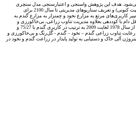
 می‌شود. هدف این پژوهش واسنجی و اعتبارسنجی مدل سنچری
به‌منظور تجزیه‌وتحلیل منابع کربن و نیتروژن آلی خاک از سال 1900 (پوشش گیاهی بومی قبل از تغییر کاربری و مدیریت) تا سال 2020 (وضعیت کنونی) و تعریف سناریوهای مدیریتی تا سال 2100 برای
 منطقه سارال استان کردستان است. نتایج نشان داد ورودی کربن آلی به خاک طی سال‌های 1963 تا 2009 پس از تغییر کاربری‌های مرتع به مزارع نخود و چمنزار به مزارع گندم به
تار در سال کاهش‌یافته است. بیشترین مقادیر ذخایر کربن و نیتروژن آلی در اثر اعمال سناریو 3 (چرای حداقل دام با کوددهی بعلاوه مدیریت تناوب زراعی، بی‌خاکورزی و
کوددهی) از سال 2020 لغایت 2100 در کاربری چمنزار به ترتیب با 16/71 و 01/4 مگاگرم در هکتار و کمترین مقادیر ذخایر کربن و نیتروژن آلی از سال 1978 لغایت 2009 به ترتیب در کاربری گندم با 75/27 و
ارها و رعایت تناوب زراعی گندم – نخود – گندم - گل‌رنگ و بی‌خاکورزی و
وژن آلی خاک و دستیابی به تولید پایدار در زراعت گندم و نخود در