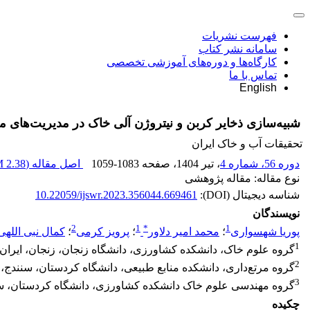
فهرست نشریات
سامانه نشر کتاب
کارگاه‌ها و دوره‌های آموزشی تخصصی
تماس با ما
English
شبیه‌سازی ذخایر کربن و نیتروژن آلی خاک در مدیریت‌های مختلف
تحقیقات آب و خاک ایران
دوره 56، شماره 4
، تیر 1404
، صفحه
1059-1083
اصل مقاله (
2.38 M
نوع مقاله: مقاله پژوهشی
شناسه دیجیتال (DOI):
10.22059/ijswr.2023.356044.669461
نویسندگان
2
1
*
1
پوریا شهسواری
؛
محمد امیر دلاور
؛
پرویز کرمی
؛
کمال نبی اللهی
1
گروه علوم خاک، دانشکده کشاورزی، دانشگاه زنجان، زنجان، ایران
2
گروه مرتع‌داری، دانشکده منابع طبیعی، دانشگاه کردستان، سنندج، 
3
گروه مهندسی علوم خاک دانشکده کشاورزی، دانشگاه کردستان، سن
چکیده