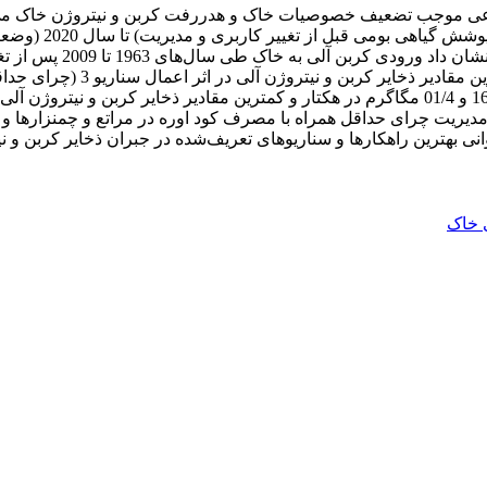
های زراعی موجب تضعیف خصوصیات خاک و هدررفت کربن و نیتروژن خاک
چمنزارها، مراتع و مزارع
ترتیب 96/0 و 05/1 مگاگرم در هک
یج مؤید آن است مدیریت چرای حداقل همراه با مصرف کود اوره در مراتع و چمنز
 بهترین راهکارها و سناریوهای تعریف‌شده در جبران ذخایر کربن و نیتر
 خاک