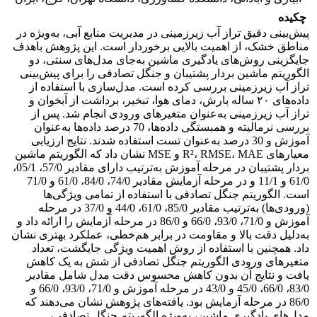
چکیده
پیش‌بینی دقیق تراز آب زیرزمینی در مدیریت منابع آبی، به‌ویژه در
مناطق خشک، از اهمیت بالایی برخوردار است. این پژوهش باهدف
جایگزینی روش‌های یادگیری ماشین به‌جای مدل‌های سنتی، دو
الگوریتم ماشین بردار پشتیبان و جنگل تصادفی را برای پیش‌بینی
تراز آب زیرزمینی بررسی کرده است. مدل‌سازی با استفاده از
داده‌های ۲۰ ساله بارش، دمای هوا، تبخیر، برداشت از آبخوان و
تراز آب زیرزمینی به‌عنوان متغیرهای ورودی انجام شد. پس از
بررسی نرمالیته و همبستگی داده‌ها، 70 درصد داده‌ها به‌عنوان
آموزش و 30 درصد به‌عنوان تست استفاده شدند. نتایج ارزیابی
معیارهای R²، RMSE، MAE و MSE نشان داد که الگوریتم ماشین
بردار پشتیبان در مرحله آموزش به‌ترتیب دارای مقادیر 57/0، 05/1،
61/0 و 11/1 و در مرحله آزمایش مقادیر 74/0، 84/0، 61/0 و 71/0
است. الگوریتم جنگل تصادفی با استفاده از تمامی ویژگی‌ها
(ورودی‌ها) به‌ترتیب مقادیر 85/0، 61/0، 44/0 و 37/0 در مرحله
آموزش و 71/0، 93/0، 66/0 و 86/0 در مرحله آزمایش را ارائه داد و
به‌دلیل دقت بالا و مقاومت در برابر هم‌خطی، عملکرد بهتری نشان
داد. همچنین با استفاده از روش اهمیت ویژگی جایگشت، تعداد
متغیرهای ورودی الگوریتم جنگل تصادفی از شش به یک کاهش
یافت و نتایج آن بدون کاهش محسوس دقت مدل شامل مقادیر
83/0، 66/0، 45/0 و 43/0 در مرحله آموزش و 71/0، 93/0، 66/0 و
86/0 در مرحله آزمایش بود. یافته‌های پژوهش نشان می‌دهند که
مدل‌های یادگیری ماشین، به‌ویژه الگوریتم جنگل تصادفی،