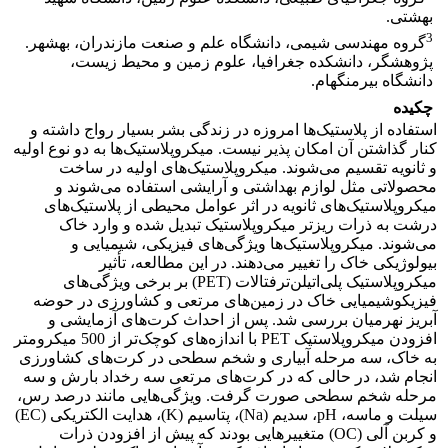
بهشتی.
3
گروه مهندسی شیمی، دانشگاه علم و صنعت مازندران، بهشهر.
پژوهشگر، دانشکده جغرافیا، علوم زمین و محیط زیست،
دانشگاه بیرمنگهام.
چکیده
استفاده از پلاستیک‌ها امروزه در زندگی بشر بسیار رواج داشته و
کنار گذاشتن آن امکان پذیر نیست. میکروپلاستیک‌ها به دو نوع اولیه
و ثانویه تقسیم می‌شوند. میکروپلاستیک‌های اولیه در ساخت
محصولاتی مثل لوازم بهداشتی و آرایشی استفاده می‌شوند و
میکروپلاستیک‌های ثانویه در اثر عوامل محیطی از پلاستیک‌های
درشت به ذرات ریزتر میکروپلاستیک تبدیل شده و وارد خاک
می‌شوند. میکروپلاستیک‌ها ویژگی‌های فیزیکی، شیمیایی و
بیولوژیکی خاک را تغییر می‌دهند. در این مطالعه، تأثیر
میکروپلاستیک‌ پلی‌اتیلن‌ترفتالات (PET) بر برخی ویژگی‌های
فیزیکوشیمیایی خاک در زمین‌های مرتعی و کشاورزی در حوضه
آبریز نهرمیان بررسی شد. پس از احداث کرت‌های آزمایشی و
افزودن میکروپلاستیک PET با اندازه‌های کوچک‌تر از 500 میکرومتر
به خاک، سه مرحله آبیاری و شخم سطحی در کرت‌های کشاورزی
انجام شد، در حالی که در کرت‌های مرتعی سه رخداد بارش و سه
مرحله شخم سطحی صورت گرفت. ویژگی‌هایی مانند درصد رس،
سیلت و ماسه، pH، سدیم (Na)، پتاسیم (K)، هدایت الکتریکی (EC)
و کربن آلی (OC) متغییرهایی بودند که پیش از افزودن ذرات