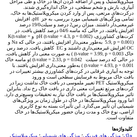
میکروپلاستیک‌ و پس از اضافه کردن آن‌ها در خاک و طی مراحل
آبیاری، بارش و شخم سطحی، در خاک اندازه‌گیری شدند.
درکرت‌های مرتعی، پس از وارد کردن میکروپلاستیک‌ها به خاک،
تمامی ویژگی‌های شیمیایی مورد بررسی، به جز pH، افزایش
غیرمعنی‌دار داشتند. میزان رس2 درصد و سیلت19/0 درصد
افزایش یافتند، در حالی که ماسه 04/6 درصد کاهش یافت. در
کرت‌های کشاورزی، pH (t-value = 4.3, p = 0.002) و K(t-value =
5.9, p = 0.001) به‌طور معنی‌دار افزایش یافتند، در حالی که Na و
OC افزایش غیرمعنی‌داری داشتند و EC کاهش یافت. درصد رس
خاک t-value = 3.99, p = 0.003) ) به صورت معنی دار کاهش یافت،
در حالی که درصد سیلت t-value = 2.33, p = 0.042) )و ماسه خاک
t-value = 4.93, p = 0.001) ) به‌طور معنی‌داری افزایش یافتند. با
توجه به آبیاری غرقابی در کرت‌های کشاورزی بیشتر تغییرات در
بافت خاک مربوط به فرسایش سطحی است و ورود
میکروپلاستیک PET تغییر ملموسی در بافت خاک نداشت زیرا در
کرت‌های مرتع تغییرات معنی داری در بافت خاک رخ نداد. بنابراین
تاثیر میکروپلاستیک‌ها بر بافت خاک نیاز به تحقیقات وسیع‌تری دارد.
اما ورود میکروپلاستیک‌ها در خاک در طول زمان بر ویژگی‌های
شیمیایی آن تأثیر می‌گذارد. این تأثیرات بسته به نوع کاربری
اراضی، نوع خاک و مدت زمان حضور میکرپلاستیک‌ها در خاک
متفاوت است.
کلیدواژه‌ها
خاک
؛
ویژگی های فیزیکی
؛
ویژگی های شیمیایی
؛
میکروپلاستیک