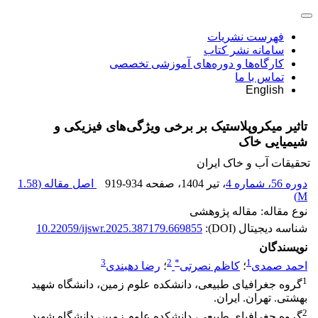
فهرست نشریات
سامانه نشر کتاب
کارگاه‌ها و دوره‌های آموزشی تخصصی
تماس با ما
English
تاثیر میکروپلاستیک‌ بر برخی ویژگی‌های فیزیکی و
شیمیایی خاک
تحقیقات آب و خاک ایران
دوره 56، شماره 4
، تیر 1404
، صفحه
919-934
اصل مقاله (
1.58
)
M
نوع مقاله: مقاله پژوهشی
شناسه دیجیتال (DOI):
10.22059/ijswr.2025.387179.669855
نویسندگان
3
2
*
1
احمد صمدی
؛
کاظم نصرتی
؛
رضا دهبندی
1
گروه جغرافیای طبیعی، دانشکده علوم زمین، دانشگاه شهید
بهشتی. تهران. ایران.
2
گروه جغرافیای طبیعی، دانشکده علوم زمین، دانشگاه شهید