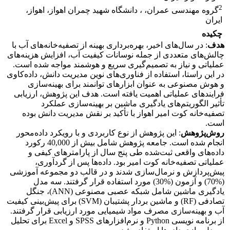
2
گروه مهندسی عمران، ، دانشگاه شهید چمران اهواز، اهواز،
ایران
چکیده
هدف
: در سال‌های اخیر، بهره‌برداری بهینه از تصفیه‌خانه‌های آب با
چالش‌های متعددی از جمله نوسانات کیفیت آب، افزایش هزینه‌های
عملیاتی و نیاز به تصمیم‌گیری سریع و هوشمند مواجه شده است.
در این راستا، استفاده از فناوری‌های نوین مدیریت دانش، داده‌کاوی
و هوش مصنوعی به عنوان ابزارهای توانمند برای بهینه‌سازی
فرایندهای عملیاتی اهمیت یافته است. هدف این پژوهش، ارزیابی
تأثیر الگوریتم‌های یادگیری ماشین بر بهینه‌سازی عملکرد
تصفیه‌خانه کوت امیر اهواز با تأکید بر نقش مدیریت دانش بوده
است.
روش‌پژوهش
: این پژوهش از نوع کاربردی و با رویکرد داده‌محور
انجام شده است. جامعه پژوهش شامل بیش از 40,000 رکورد
داده‌های واقعی ثبت‌شده طی پنج سال از پارامترهای کیفی و
عملیاتی تصفیه‌خانه کوت امیر بود. داده‌ها پس از گردآوری،
پیش‌پردازش و نرمال‌سازی شدند و در قالب دو مجموعه آموزشی
(%70) و آزمون (%30) مورد استفاده قرار گرفتند. سه مدل
یادگیری ماشین شامل شبکه عصبی مصنوعی (ANN)، جنگل
تصادفی (RF) و ماشین بردار پشتیبان (SVM) برای پیش‌بینی کیفیت
آب و بهینه‌سازی مصرف مواد شیمیایی مورد ارزیابی قرار گرفتند.
از برنامه نویسی Python و نرم‌افزارهای SPSS و Excel برای تحلیل