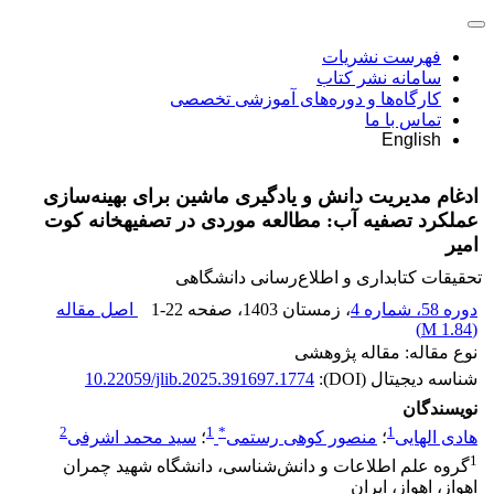
فهرست نشریات
سامانه نشر کتاب
کارگاه‌ها و دوره‌های آموزشی تخصصی
تماس با ما
English
ادغام مدیریت دانش و یادگیری ماشین برای بهینه‌سازی
عملکرد تصفیه آب: مطالعه موردی در تصفیهخانه کوت
امیر
تحقیقات کتابداری و اطلاع‌رسانی دانشگاهی
دوره 58، شماره 4
، زمستان 1403
، صفحه
1-22
اصل مقاله
)
1.84 M
(
نوع مقاله: مقاله پژوهشی
شناسه دیجیتال (DOI):
10.22059/jlib.2025.391697.1774
نویسندگان
2
1
*
1
هادی الهایی
؛
منصور کوهی رستمی
؛
سید محمد اشرفی
1
گروه علم اطلاعات و دانش‌شناسی، دانشگاه شهید چمران
اهواز، اهواز، ایران