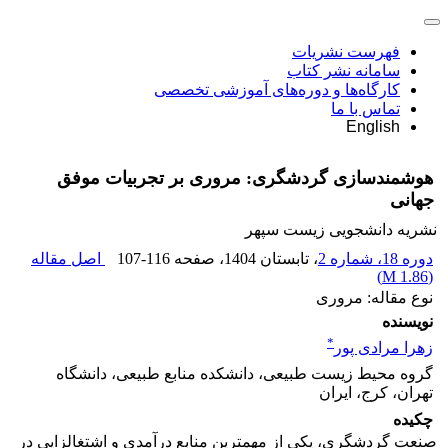
فهرست نشریات
سامانه نشر کتاب
کارگاه‌ها و دوره‌های آموزشی تخصصی
تماس با ما
English
هوشمندسازی گردشگری: مروری بر تجربیات موفق
جهانی
نشریه دانشجویی زیست سپهر
دوره 18، شماره 2
، تابستان 1404
، صفحه
107-116
اصل مقاله
)
1.86 M
(
نوع مقاله: مروری
نویسنده
*
زهرا مرادی پور
گروه محیط زیست طبیعی، دانشکده منابع طبیعی، دانشگاه
تهران، کرج، ایران
چکیده
صنعت گردشگری، یکی از مهم­ترین منابع درآمدی و اشتغال­زایی در