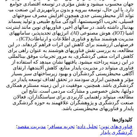
جهان محسوب می­شود و نقش مؤثری در توسعه اقتصادی جوامع
دارد. با این حال، توسعه بی­رویه و بدون برنامه­ریزی این صنعت می­
تواند آثار محیط­زیستی جدی همچون افزایش مصرف سوخت­های
فسیلی، تخریب اکوسیستم­ها، آلودگی منابع طبیعی و تولید پسماند
به­دنبال داشته باشد. در سال­های اخیر، فناوری­های نوین مانند اینترنت
اشیا
(IOT)
،
هوش مصنوعی
(AI)
،
انرژی­های تجدیدپذیر، سامانه­های
مدیریت هوشمند منابع و فناوری اطلاعات و ارتباطات
(ICT)
،
فرصت­هایی ارزشمند برای کاهش این اثرات فراهم کرده­اند. در این
مطالعه، به بررسی نقش فناوری­های هوشمند به عنوان راهی برای
کاهش اثرات منفی گردشگری، به مرور تجربیات موفق بین­المللی
در این زمینه پرداخته می­شود. یافته­ها نشان می­دهد که استفاده از
فناوری می­تواند در مدیریت پایدار منابع، کاهش آلاینده­ها، ارتقای
آگاهی محیط­زیستی گردشگران و بهبود زیرساخت­های سبز بسیار
مؤثر و همچنین ابزاری سودمند در تحقق اهداف توسعه پایدار در
گردشگری باشد. همچنین، موفقیت در این زمینه مستلزم همکاری
دولت­ها، بخش خصوصی و مشارکت مردمی است. نتایج این
مطالعه، می­تواند راهنمایی کاربردی برای سیاست­گذاران، فعالان
صنعت گردشگری و پژوهشگران علاقه­مند به حوزه گردشگری
پایدار و فناوری­های محیط­زیستی باشد.
کلیدواژه‌ها
فناوری‌های نوین
؛
تحلیل داده
؛
تجربه مسافر
؛
مدیریت مقصد
؛
گردشگری پایدار