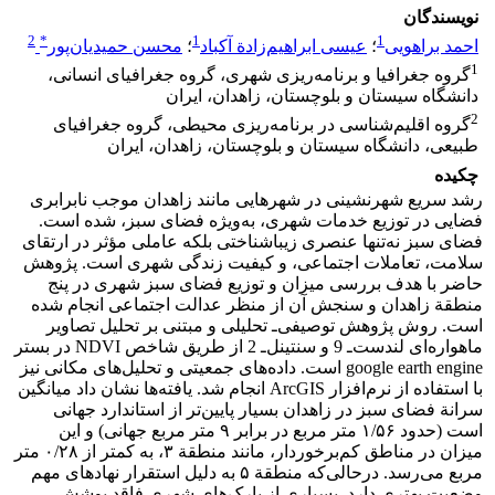
نویسندگان
2
*
1
1
احمد براهویی
؛
عیسی ابراهیم‌زادة آکباد
؛
محسن حمیدیان‌پور
1
گروه جغرافیا و برنامه‌ریزی شهری، گروه جغرافیای انسانی،
دانشگاه سیستان و بلوچستان، زاهدان، ایران
2
گروه اقلیم‌شناسی در برنامه‌ریزی محیطی، گروه جغرافیای
طبیعی، دانشگاه سیستان و بلوچستان، زاهدان، ایران
چکیده
رشد سریع شهرنشینی در شهرهایی مانند زاهدان موجب نابرابری
فضایی در توزیع خدمات شهری، به‌ویژه فضای سبز، شده است.
فضای سبز نه‌تنها عنصری زیباشناختی بلکه عاملی مؤثر در ارتقای
سلامت، تعاملات اجتماعی، و کیفیت زندگی شهری است. پژوهش
حاضر با هدف بررسی میزان و توزیع فضای سبز شهری در پنج
منطقة زاهدان و سنجش آن از منظر عدالت اجتماعی انجام شده
است. روش پژوهش توصیفی‌ـ تحلیلی و مبتنی بر تحلیل تصاویر
ماهواره‌ای لندست‌‌ـ 9 و سنتینل‌ـ 2 از طریق شاخص NDVI در بستر
google earth engine است. داده‌های جمعیتی و تحلیل‌های مکانی نیز
با استفاده از نرم‌افزار ArcGIS انجام شد. یافته‌ها نشان داد میانگین
سرانة فضای سبز در زاهدان بسیار پایین‌تر از استاندارد جهانی
است (حدود ۱/۵۶ متر مربع در برابر ۹ متر مربع جهانی) و این
میزان در مناطق کم‌برخوردار، مانند منطقة ۳، به کمتر از ۰/۲۸ متر
مربع می‌رسد. درحالی‌که منطقة ۵ به‌ دلیل استقرار نهادهای مهم
وضعیت بهتری دارد. بسیاری از پارک‌های شهری فاقد پوشش