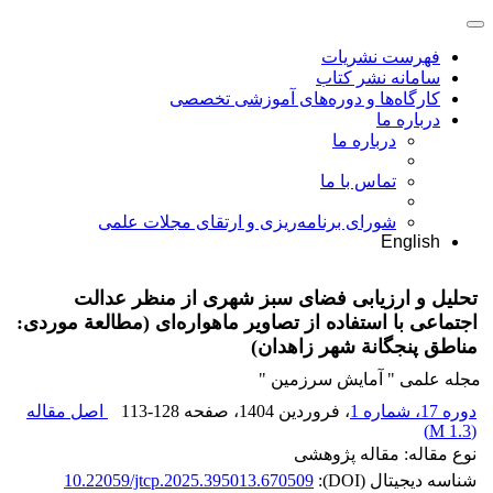
فهرست نشریات
سامانه نشر کتاب
کارگاه‌ها و دوره‌های آموزشی تخصصی
درباره ما
درباره ما
تماس با ما
شورای برنامه‌ریزی و ارتقای مجلات علمی
English
تحلیل و ارزیابی فضای سبز شهری از منظر عدالت
اجتماعی با استفاده از تصاویر ماهواره‌ای (مطالعة موردی:
مناطق پنجگانة شهر زاهدان)
مجله علمی " آمایش سرزمین "
دوره 17، شماره 1
، فروردین 1404
، صفحه
113-128
اصل مقاله
)
1.3 M
(
نوع مقاله: مقاله پژوهشی
شناسه دیجیتال (DOI):
10.22059/jtcp.2025.395013.670509